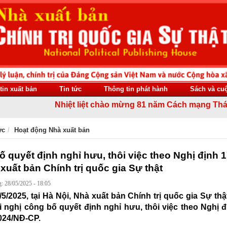
tin xuất bản
Tin tức
Thông tin phát hành
Sách và cu
Nhiệt liệt chào mừng 81 năm Cách mạng Tháng Tám t
ức
Hoạt động Nhà xuất bản
 quyết định nghỉ hưu, thôi việc theo Nghị định 
 xuất bản Chính trị quốc gia Sự thật
: 28/05/2025 - 18:05
5/2025, tại Hà Nội, Nhà xuất bản Chính trị quốc gia Sự thậ
 nghị công bố quyết định nghỉ hưu, thôi việc theo Nghị đ
024/NĐ-CP.