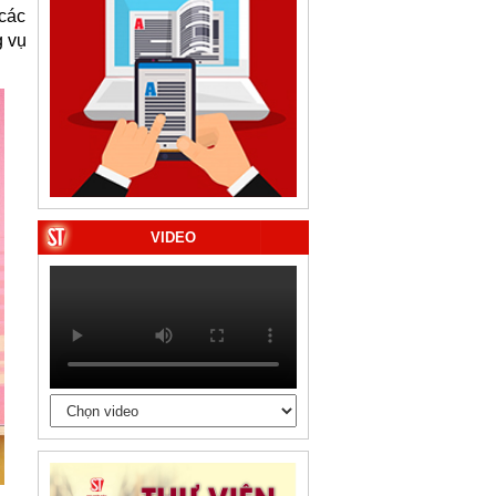
các
g vụ
VIDEO