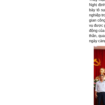
Nghị địn
bày tỏ s
nghiệp tr
gian công
vụ được g
động của 
thân, qu
ngày càng