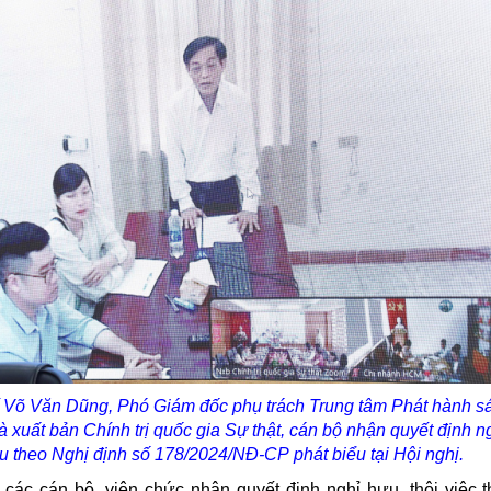
 Võ Văn Dũng, Phó Giám đốc phụ trách Trung tâm Phát hành s
 xuất bản Chính trị quốc gia Sự thật, cán bộ nhận quyết định n
u theo Nghị định số 178/2024/NĐ-CP
phát biểu tại Hội nghị.
các cán bộ, viên chức nhận quyết định nghỉ hưu, thôi việc 