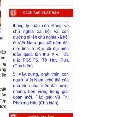
4. Phát triển và hoàn thiện hệ
thống lý luận của Đảng về
SÁCH SẮP XUẤT BẢN
chủ nghĩa xã hội và con
đường đi lên chủ nghĩa xã hội
ở Việt Nam qua 40 năm đổi
mới tiến tới Đại hội đại biểu
rị
toàn quốc lần thứ XIV. Tác
giả: PGS.TS. Tô Huy Rứa
 tập
(Chủ biên).
tâm,
5. Xây dựng, phát triển con
rong
người Việt Nam - chủ thể của
ương
quá trình phát triển đất nước
kiến
nhanh, bền vững trong giai
đoạn mới. Tác giả: Vũ Thị
thật
Phương Hậu (Chủ biên).
nhận
6. Kết hợp chặt chẽ, hài hòa
 đẹp
giữa phát triển văn hóa với
 đơn
phát triển kinh tế, chính trị, xã
hội. Tác giả: PGS.TS. Vũ Văn