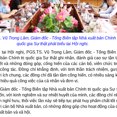
 Vũ Trọng Lâm, Giám đốc - Tổng Biên tập Nhà xuất bản Chính t
quốc gia Sự thật phát biểu tại Hội nghị.
u tại Hội nghị, PGS.TS. Vũ Trọng Lâm, Giám đốc - Tổng Biên
bản Chính trị quốc gia Sự thật ghi nhận, đánh giá cao sự tận 
ết và những đóng góp, cống hiến của các cán bộ, viên chức t
 công tác. Đồng chí khẳng định, với tinh thần trách nhiệm, g
ợi ích chung, các đồng chí đã tận tâm cống hiến, có nhiều sáng 
hiệu quả công việc của cá nhân và đơn vị.
Giám đốc - Tổng Biên tập Nhà xuất bản Chính trị quốc gia Sự 
, với kinh nghiệm và sự nhiệt huyết của mình, các đồng chí 
h nghỉ hưu, thôi việc lần này sẽ tiếp tục phát huy phẩm chất tốt
i cán bộ Nhà xuất bản, có những đóng góp cho hoạt động của
uất bản và xã hội.