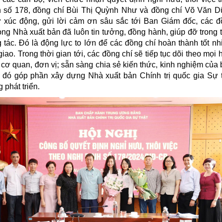
h số 178, đồng chí Bùi Thị Quỳnh Như và đồng chí Võ Văn D
ự xúc động, gửi lời cảm ơn sâu sắc tới Ban Giám đốc, các 
ong Nhà xuất bản đã luôn tin tưởng, đồng hành, giúp đỡ trong 
 tác. Đó là động lực to lớn để các đồng chí hoàn thành tốt n
iao. Trong thời gian tới, các đồng chí sẽ tiếp tục dõi theo mọi 
cơ quan, đơn vị; sẵn sàng chia sẻ kiến thức, kinh nghiệm của
a đó góp phần xây dựng Nhà xuất bản Chính trị quốc gia Sự 
 phát triển.