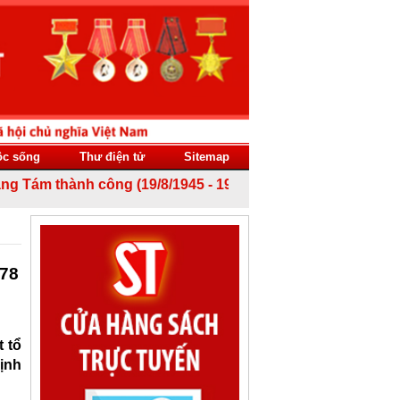
ộc sống
Thư điện tử
Sitemap
hành công (19/8/1945 - 19/8/2026) và Quốc khánh nước Cộn
178
t tổ
ịnh