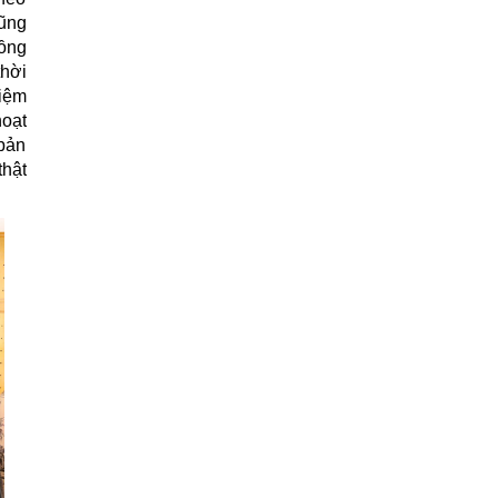
ũng
đồng
thời
hiệm
hoạt
 bản
thật