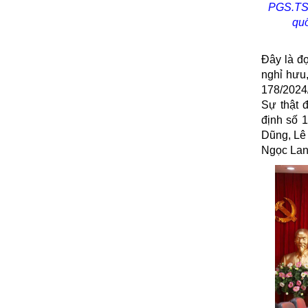
PGS.TS.
quố
Đây là đợ
nghỉ hưu,
178/2024/
Sự thật đ
định số 
Dũng, Lê
Ngọc Lan
Vũ Trọng Lâm -
Tác giả Nguyễn Văn Linh
Tác giả Đào Trin
anh Tùng