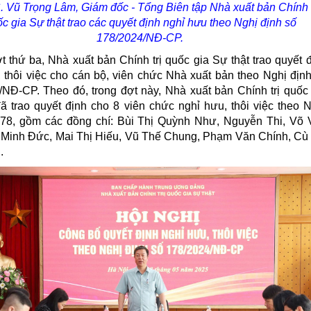
 Vũ Trọng Lâm, Giám đốc - Tổng Biên tập Nhà xuất bản Chính t
c gia Sự thật trao các quyết định nghỉ hưu theo Nghị định số
178
/2024/NĐ-CP.
t thứ ba, Nhà xuất bản Chính trị quốc gia Sự thật trao quyết 
 thôi việc cho cán bộ, viên chức Nhà xuất bản theo Nghị địn
NĐ-CP. Theo đó, trong đợt này, Nhà xuất bản Chính trị quốc
ã trao quyết định cho 8 viên chức nghỉ hưu, thôi việc theo 
178, gồm các đồng chí: Bùi Thị Quỳnh Như, Nguyễn Thi, Võ 
 Minh Đức, Mai Thị Hiếu, Vũ Thế Chung, Phạm Văn Chính, Cù
.
h Nhất
Tác giả Général Catroux; Người
Tác giả Đại tướng Võ 
dịch: Mai Yên Thi; Người hiệu
Giáp (Phạm Chí Nhân thể
đính: Trịnh Thị Thu Thủy