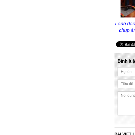
Lãnh đạo 
chụp ản
Bình lu
BÀI VIẾT 