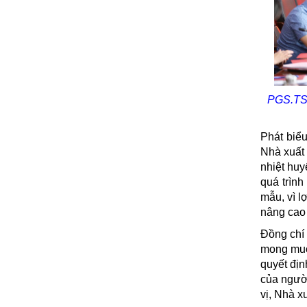
PGS.TS.
Phát biể
Nhà xuất 
nhiệt huy
quá trình
mẫu, vì l
nâng cao 
Đồng chí 
mong muốn
quyết địn
của ngườ
vị, Nhà x