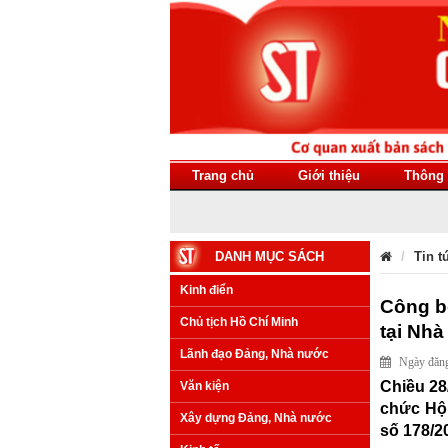
Trang chủ
Giới thiệu
Thông 
DANH MỤC SÁCH
Tin t
Kinh điển
Công bố
Chủ tịch Hồ Chí Minh
tại Nhà
Lãnh đạo Đảng, Nhà nước
Ngày đăng
Chiều 28/
Văn kiện
chức Hội
Xây dựng Đảng, Nhà nước
số 178/2