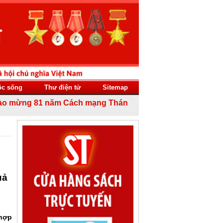
ộc sống
Thư điện tử
Sitemap
ừng 81 năm Cách mạng Tháng Tám thành công (19/8/1945 - 1
uả
 hợp