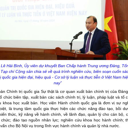
.
Lê Hải Bình, Ủy viên dự khuyết Ban Chấp hành Trung ương Đảng, Tổ
 Tạp chí Cộng sản
chia sẻ về quá trình nghiên cứu, biên soạn cuốn sá
ị quốc gia hiện đại, hiệu quả - Cơ sở lý luận và thực tiễn ở Việt Nam hi
nay”
ản Chính trị quốc gia Sự thật là cơ quan xuất bản chính trị của Đảng
ổ chức biên tập, xuất bản các sách chính trị, lý luận, pháp luật và tổ 
u khoa học xuất bản. Học viện Hành chính quốc gia là đơn vị sự ng
iệt, là trung tâm quốc gia thực hiện các chức năng đào tạo, bồi d
kiến thức, kỹ năng về hành chính, về lãnh đạo, quản lý cho cán bộ, 
n chức; đào tạo nguồn nhân lực; nghiên cứu khoa học hành chính; 
vấn cho Bộ Nội vụ trong lĩnh vực hành chính và quản lý nhà nước.