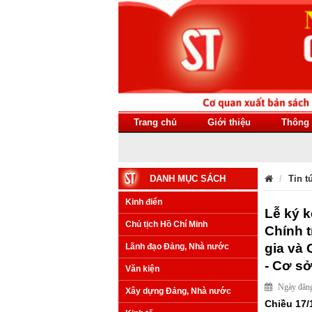
Trang chủ
Giới thiệu
Thông 
DANH MỤC SÁCH
Tin t
Kinh điển
Lễ ký k
Chủ tịch Hồ Chí Minh
Chính t
gia và 
Lãnh đạo Đảng, Nhà nước
- Cơ sở
Văn kiện
Ngày đăng
Xây dựng Đảng, Nhà nước
Chiều 17/