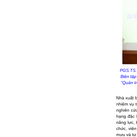
PGS.TS
Biên tập
“Quản tr
Nhà xuất b
nhiệm vụ t
nghiên cứ
hạng đặc b
năng lực, 
chức, viê
mưu và tư 