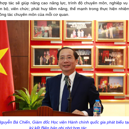
 hợp tác sẽ giúp nâng cao năng lực, trình độ chuyên môn, nghiệp vụ
n bộ, viên chức; phát huy tiềm năng, thế mạnh trong thực hiện nhiệ
 công tác chuyên môn của mỗi cơ quan.
guyễn Bá Chiến, Giám đốc Học viện Hành chính quốc gia phát biểu tạ
ký kết Biên bản ghi nhớ hợp tác