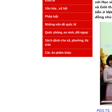
Kinh tế
với Học v
và Giới t
Văn hóa , xã hội
tiễn ở Vi
Pháp luật
đồng chủ 
Những vấn đề quốc tế
Quốc phòng, an ninh, đối ngoại
Sách dành cho xã, phường, thị
trấn
Các ấn phẩm khác
PGS.TS. V