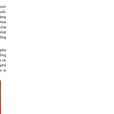
hính
quốc
iảng
khoa
 của
phát
ưỡng
giữa
đồng
a cả
 phổ
n lý