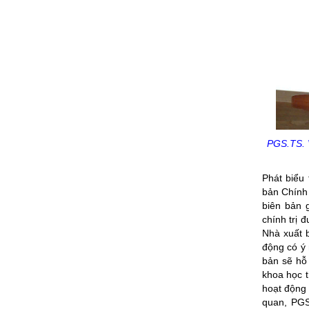
PGS.TS. V
Phát biểu
bản Chính 
biên bản 
chính trị 
Nhà xuất b
động có ý 
bản sẽ hỗ 
khoa học 
hoạt động 
quan, PGS