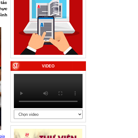
 tác
thực
Bình
VIDEO
gia