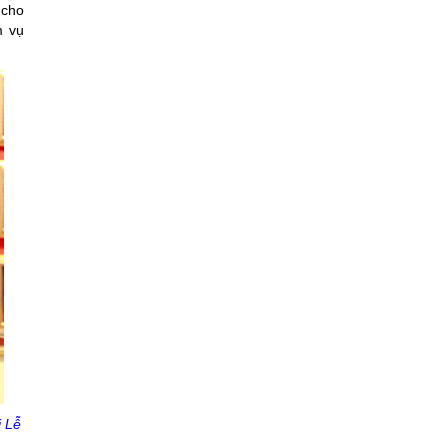
 cho
m vụ
i Lễ