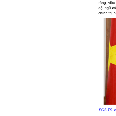
rằng, việc
đội ngũ cá
chính trị,
PGS.TS.
N