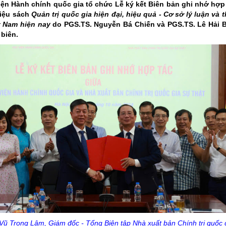
iện Hành chính quốc gia tổ chức Lễ ký kết Biên bản ghi nhớ hợp
hiệu sách
Quản trị quốc gia hiện đại, hiệu quả - Cơ sở lý luận và 
ệt Nam hiện nay
do PGS.TS. Nguyễn Bá Chiến và PGS.TS. Lê Hải 
biên.
ũ Trọng Lâm, Giám đốc - Tổng Biên tập Nhà xuất bản Chính trị quốc 