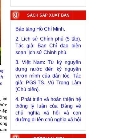
1. Bác Hồ ở Pháp. Tác giả:
SÁCH SẮP XUẤT BẢN
Bảo tàng Hồ Chí Minh.
2. Lịch sử Chính phủ (5 tập).
Tác giả: Ban Chỉ đạo biên
soạn lịch sử Chính phủ.
3. Việt Nam: Từ kỷ nguyên
dựng nước đến kỷ nguyên
vươn mình của dân tộc. Tác
giả: PGS.TS. Vũ Trọng Lâm
ng
(Chủ biên).
ch
ện
4. Phát triển và hoàn thiện hệ
thống lý luận của Đảng về
, có
chủ nghĩa xã hội và con
chức
đường đi lên chủ nghĩa xã hội
hiệp
ở Việt Nam qua 40 năm đổi
ưỡng
mới tiến tới Đại hội đại biểu
công
toàn quốc lần thứ XIV. Tác
tham
giả: PGS.TS. Tô Huy Rứa