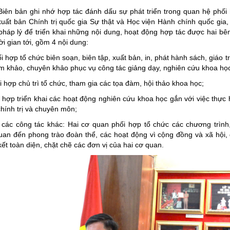
Biên bản ghi nhớ hợp tác đánh dấu sự phát triển trong quan hệ phối
uất bản Chính trị quốc gia Sự thật và Học viện Hành chính quốc gia,
pháp lý để triển khai những nội dung, hoạt động hợp tác được hai bê
ời gian tới, gồm 4 nội dung:
 hợp tổ chức biên soạn, biên tập, xuất bản, in, phát hành sách, giáo tr
ham khảo, chuyên khảo phục vụ công tác giảng dạy, nghiên cứu khoa học
 hợp chủ trì tổ chức, tham gia các tọa đàm, hội thảo khoa học;
 hợp triển khai các hoạt động nghiên cứu khoa học gắn với việc thực 
hính trị và chuyên môn;
các công tác khác: Hai cơ quan phối hợp tổ chức các chương trình
quan đến phong trào đoàn thể, các hoạt động vì cộng đồng và xã hội,
ết toàn diện, chặt chẽ các đơn vị của hai cơ quan.