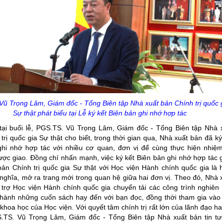
ũ Trọng Lâm, Giám đốc - Tổng Biên tập Nhà xuất bản Chính trị quốc 
Sự thật phát biểu tại Lễ ký kết Biên bản ghi nhớ hợp tác
 tại buổi lễ, PGS.TS. Vũ Trọng Lâm, Giám đốc - Tổng Biên tập Nhà 
trị quốc gia Sự thật cho biết, trong thời gian qua, Nhà xuất bản đã ký
ghi nhớ hợp tác với nhiều cơ quan, đơn vị để cùng thực hiện nhiệ
được giao. Đồng chí nhấn mạnh, việc ký kết Biên bản ghi nhớ hợp tác 
ản Chính trị quốc gia Sự thật với Học viện Hành chính quốc gia là 
nghĩa, mở ra trang mới trong quan hệ giữa hai đơn vị. Theo đó, Nhà 
trợ Học viện Hành chính quốc gia chuyển tải các công trình nghiên
thành những cuốn sách hay đến với bạn đọc, đồng thời tham gia vào
khoa học của Học viện. Với quyết tâm chính trị rất lớn của lãnh đạo ha
.TS. Vũ Trọng Lâm, Giám đốc - Tổng Biên tập Nhà xuất bản tin t