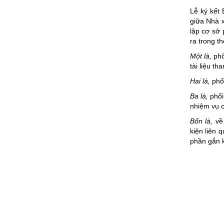
Lễ ký kết 
giữa Nhà x
lập cơ sở 
ra trong th
Một là,
phối
tài liệu t
Hai là,
phối
Ba là,
phối
nhiệm vụ c
Bốn là,
về 
kiện liên 
phần gắn k