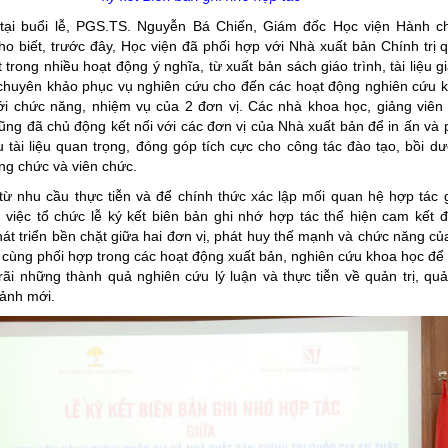
 tại buổi lễ, PGS.TS. Nguyễn Bá Chiến, Giám đốc Học viện Hành c
ho biết, trước đây, Học viện đã phối hợp với Nhà xuất bản Chính trị 
t trong nhiều hoạt động ý nghĩa, từ xuất bản sách giáo trình, tài liệu g
 chuyên khảo phục vụ nghiên cứu cho đến các hoạt động nghiên cứu 
ới chức năng, nhiệm vụ của 2 đơn vị. Các nhà khoa học, giảng viên
ũng đã chủ động kết nối với các đơn vị của Nhà xuất bản để in ấn và 
 tài liệu quan trọng, đóng góp tích cực cho công tác đào tạo, bồi d
ng chức và viên chức.
từ nhu cầu thực tiễn và để chính thức xác lập mối quan hệ hợp tác 
, việc tổ chức lễ ký kết biên bản ghi nhớ hợp tác thể hiện cam kết 
át triển bền chặt giữa hai đơn vị, phát huy thế mạnh và chức năng củ
, cùng phối hợp trong các hoạt động xuất bản, nghiên cứu khoa học để
rãi những thành quả nghiên cứu lý luận và thực tiễn về quản trị, quả
cảnh mới.