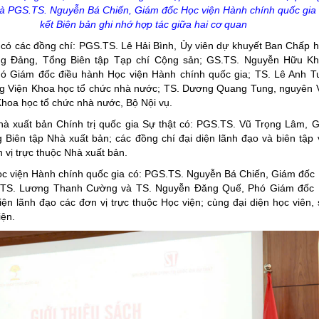
và PGS.TS.
Nguyễn Bá Chiến, Giám đốc Học viện Hành chính quốc gia 
kết Biên bản ghi nhớ hợp tác giữa hai cơ quan
 có các đồng chí: PGS.TS. Lê Hải Bình, Ủy viên dự khuyết Ban Chấp 
g Đảng, Tổng Biên tập Tạp chí Cộng sản; GS.TS. Nguyễn Hữu Kh
ó Giám đốc điều hành Học viện Hành chính quốc gia; TS. Lê Anh T
ng Viện Khoa học tổ chức nhà nước; TS. Dương Quang Tung, nguyên 
hoa học tổ chức nhà nước, Bộ Nội vụ.
hà xuất bản Chính trị quốc gia Sự thật có: PGS.TS. Vũ Trọng Lâm, 
 Biên tập Nhà xuất bản; các đồng chí đại diện lãnh đạo và biên tập 
 vị trực thuộc Nhà xuất bản.
ọc viện Hành chính quốc gia có: PGS.TS. Nguyễn Bá Chiến, Giám đốc
.TS. Lương Thanh Cường và TS. Nguyễn Đăng Quế, Phó Giám đốc
diện lãnh đạo các đơn vị trực thuộc Học viện; cùng đại diện học viên, 
iện.
ăn Linh
Tác giả Đào Trinh Nhất
Tác giả Général Catroux
dịch: Mai Yên Thi; Ngư
đính: Trịnh Thị Thu 