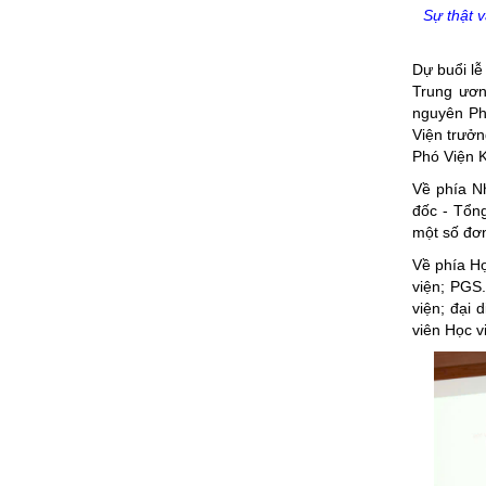
Sự thật 
Dự buổi lễ
Trung ươn
nguyên Ph
Viện trưở
Phó Viện K
Về phía N
đốc - Tổng
một số đơn
Về phía H
viện; PGS
viện; đại 
viên Học v
Tác giả PGS.TS. Vũ Trọng Lâm -
Tác giả Nguyễn V
ThS. Lê Thanh Tùng