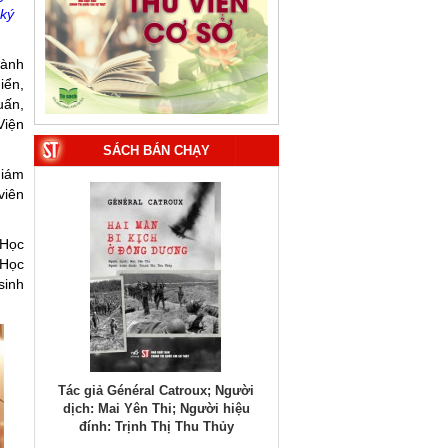
ký
hành
iển,
uấn,
Viện
SÁCH BÁN CHẠY
Giám
viên
 Học
 Học
sinh
; Người
Tác giả Đại tướng Võ Nguyên
Tác giả TS. Ngô Đông Hải
ời hiệu
Giáp (Phạm Chí Nhân thể hiện)
PGS.TS. Vũ Trọng Lâm (Đồn
Thủy
biên)