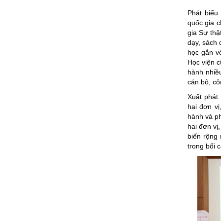
Phát biểu
quốc gia c
gia Sự thậ
dạy, sách
học gắn v
Học viện c
hành nhiều
cán bộ, cô
Xuất phát 
hai đơn vị
hành và ph
hai đơn vị
biến rộng 
trong bối 