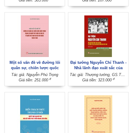
Giá tiền: 383.000
Giá tiền: 207.000
phúc (Xuất bản lần thứ hai)
Một số vấn đề về đường lối
Đại tướng Nguyễn Chí Thanh -
quân sự, chiến lược quốc
Nhà lãnh đạo xuất sắc của
phòng trong sự nghiệp xây
Đảng, vị tướng tài ba của
Tác giả: Nguyễn Phú Trọng
Tác giả: Thượng tướng, GS.TS. Nguyễn Chí Vịnh (Tuyển chọn)
dựng và bảo vệ Tổ quốc Việt
Quân đội nhân dân Việt Nam
đ
đ
Giá tiền: 251.000
Giá tiền: 323.000
Nam xã hội chủ nghĩa thời kỳ
(Xuất bản lần thứ hai)
mới (Xuất bản lần thứ hai)