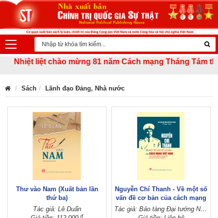
Nhiệt liệt chào mừng 81 năm Cách mạng Tháng Tám thành c
Sách
Lãnh đạo Đảng, Nhà nước
Thư vào Nam (Xuất bản lần
Nguyễn Chí Thanh - Về một số
thứ ba)
vấn đề cơ bản của cách mạng
Việt Nam (Xây dựng Đảng,
Tác giả: Lê Duẩn
Tác giả: Bảo tàng Đại tướng Nguyễn Chí Thanh (Tuyển chọn)
quân đội, sản xuất nông
đ
Giá tiền: 112.000
Giá tiền: Liên hệ