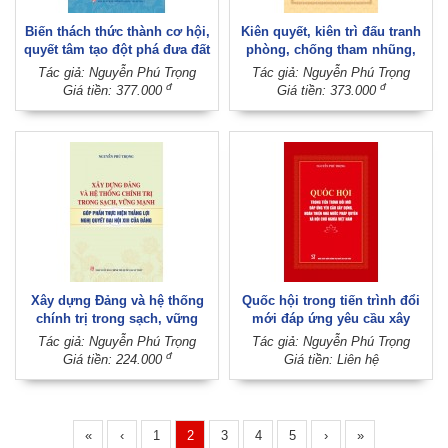
Biến thách thức thành cơ hội,
Kiên quyết, kiên trì đấu tranh
quyết tâm tạo đột phá đưa đất
phòng, chống tham nhũng,
nước phát triển nhanh, bền
tiêu cực góp phần xây dựng
Tác giả: Nguyễn Phú Trọng
Tác giả: Nguyễn Phú Trọng
vững
Đảng và Nhà nước ta ngày
đ
đ
Giá tiền: 377.000
Giá tiền: 373.000
càng trong sạch, vững mạnh
Xây dựng Đảng và hệ thống
Quốc hội trong tiến trình đổi
chính trị trong sạch, vững
mới đáp ứng yêu cầu xây
mạnh, góp phần thực hiện
dựng, hoàn thiện Nhà nước
Tác giả: Nguyễn Phú Trọng
Tác giả: Nguyễn Phú Trọng
thắng lợi Nghị quyết Đại hội
pháp quyền xã hội chủ nghĩa
đ
Giá tiền: 224.000
Giá tiền: Liên hệ
XIII của Đảng
Việt Nam
«
‹
1
2
3
4
5
›
»