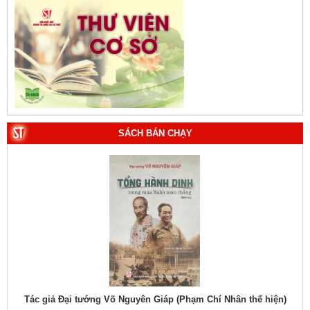
SÁCH BÁN CHẠY
hiệu
Tác giả Đại tướng Võ Nguyên Giáp (Phạm Chí Nhân thể hiện)
Tác
1. Bác Hồ ở Pháp. Tác giả: Bảo tàng Hồ Chí Minh.