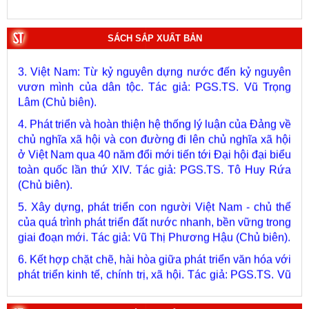
2. Lịch sử Chính phủ (5 tập). Tác giả: Ban Chỉ đạo biên
soạn lịch sử Chính phủ.
SÁCH SẮP XUẤT BẢN
3. Việt Nam: Từ kỷ nguyên dựng nước đến kỷ nguyên
vươn mình của dân tộc. Tác giả: PGS.TS. Vũ Trọng
Lâm (Chủ biên).
4. Phát triển và hoàn thiện hệ thống lý luận của Đảng về
chủ nghĩa xã hội và con đường đi lên chủ nghĩa xã hội
ở Việt Nam qua 40 năm đổi mới tiến tới Đại hội đại biểu
toàn quốc lần thứ XIV. Tác giả: PGS.TS. Tô Huy Rứa
(Chủ biên).
5. Xây dựng, phát triển con người Việt Nam - chủ thể
của quá trình phát triển đất nước nhanh, bền vững trong
giai đoạn mới. Tác giả: Vũ Thị Phương Hậu (Chủ biên).
6. Kết hợp chặt chẽ, hài hòa giữa phát triển văn hóa với
phát triển kinh tế, chính trị, xã hội. Tác giả: PGS.TS. Vũ
Văn Phúc (Chủ biên).
7. Chủ quyền của Việt Nam ở Hoàng Sa, Trường Sa