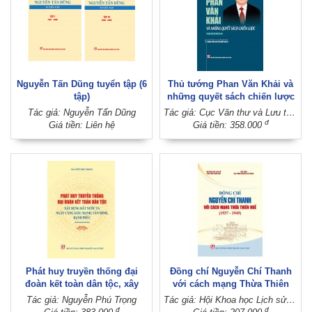
Nguyễn Tấn Dũng tuyển tập (6
Thủ tướng Phan Văn Khải và
tập)
những quyết sách chiến lược
(Tuyển chọn tài liệu lưu trữ)
Tác giả: Nguyễn Tấn Dũng
Tác giả: Cục Văn thư và Lưu trữ nhà nước - Trung tâm Lưu trữ quốc gia III
(Xuất bản lần thứ hai)
đ
Giá tiền: Liên hệ
Giá tiền: 358.000
Phát huy truyền thống đại
Đồng chí Nguyễn Chí Thanh
đoàn kết toàn dân tộc, xây
với cách mạng Thừa Thiên
dựng đất nước ta ngày càng
Huế (1937 - 1949)
Tác giả: Nguyễn Phú Trọng
Tác giả: Hội Khoa học Lịch sử tỉnh Thừa Thiên Huế; Bảo tàng Đại tướng Nguyễn Chí Thanh
giàu mạnh, văn minh, hạnh
đ
đ