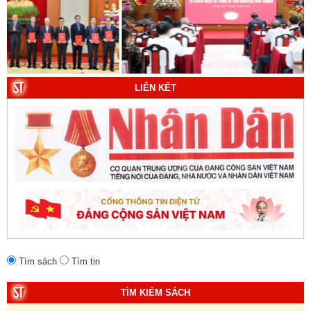
10. Một vành đai, một con đường: Hành trình dài của
Trung Quốc đến năm 2049 (Sách tham khảo).
Tác
giả:
Michael H. Glantz, Robert J. Ross và Gavin G.
Daugherty (Đồng tác giả).
LIÊN KẾT
Tìm sách
Tìm tin
TÌM KIẾM SÁCH