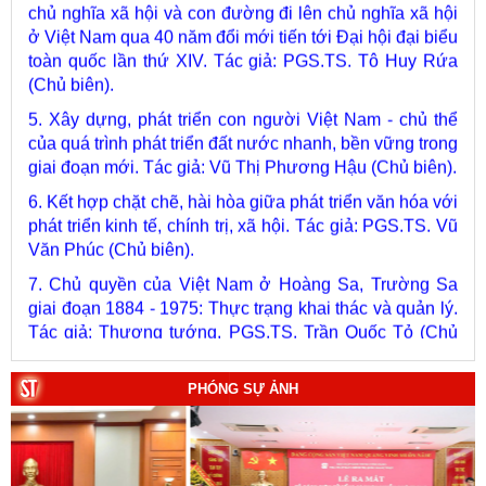
toàn quốc lần thứ XIV. Tác giả: PGS.TS. Tô Huy Rứa
(Chủ biên).
5. Xây dựng, phát triển con người Việt Nam - chủ thể
của quá trình phát triển đất nước nhanh, bền vững trong
giai đoạn mới. Tác giả: Vũ Thị Phương Hậu (Chủ biên).
6. Kết hợp chặt chẽ, hài hòa giữa phát triển văn hóa với
phát triển kinh tế, chính trị, xã hội. Tác giả: PGS.TS. Vũ
Văn Phúc (Chủ biên).
7. Chủ quyền của Việt Nam ở Hoàng Sa, Trường Sa
giai đoạn 1884 - 1975: Thực trạng khai thác và quản lý.
Tác giả: Thượng tướng, PGS.TS. Trần Quốc Tỏ (Chủ
biên).
8. Hà Nội - Thành phố Hồ Chí Minh: Dấu ấn lịch sử qua
từng khoảnh khắc (Song ngữ Việt - Anh). Tác giả: Tập
thể tác giả.
PHÓNG SỰ ẢNH
9. Đường Hồ Chí Minh trên biển - Bản hùng ca bất diệt
của dân tộc Việt Nam. Tác giả: TS. Vũ Trọng Hùng
(Viện Lịch sử Đảng).