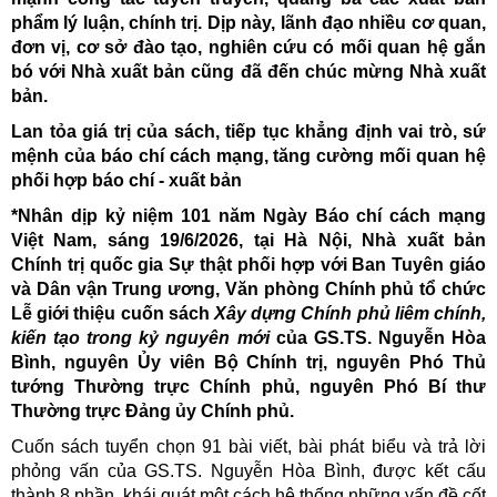
phẩm lý luận, chính trị. Dịp này, lãnh đạo nhiều cơ quan,
đơn vị, cơ sở đào tạo, nghiên cứu có mối quan hệ gắn
bó với Nhà xuất bản cũng đã đến chúc mừng Nhà xuất
bản.
Lan tỏa giá trị của sách, tiếp tục khẳng định vai trò, sứ
mệnh của báo chí cách mạng, tăng cường mối quan hệ
phối hợp báo chí - xuất bản
*Nhân dịp kỷ niệm 101 năm Ngày Báo chí cách mạng
Việt Nam, sáng 19/6/2026, tại Hà Nội, Nhà xuất bản
Chính trị quốc gia Sự thật phối hợp với Ban Tuyên giáo
và Dân vận Trung ương, Văn phòng Chính phủ tổ chức
Lễ giới thiệu cuốn sách
Xây dựng Chính phủ liêm chính,
kiến tạo trong kỷ nguyên mới
của GS.TS. Nguyễn Hòa
Bình, nguyên Ủy viên Bộ Chính trị, nguyên Phó Thủ
tướng Thường trực Chính phủ, nguyên Phó Bí thư
Thường trực Đảng ủy Chính phủ.
Cuốn sách tuyển chọn 91 bài viết, bài phát biểu và trả lời
phỏng vấn của GS.TS. Nguyễn Hòa Bình, được kết cấu
thành 8 phần, khái quát một cách hệ thống những vấn đề cốt