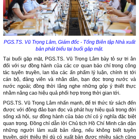
PGS.TS. Vũ Trọng Lâm, Giám đốc - Tổng Biên tập Nhà xuất
bản phát biểu tại buổi gặp mặt.
Tại buổi gặp mặt, PGS.TS. Vũ Trọng Lâm bày tỏ sự tri ân
đối với sự đồng hành của các cơ quan báo chí trong công
tác tuyên truyền, lan tỏa các ấn phẩm lý luận, chính trị tới
cán bộ, đảng viên và nhân dân, bạn đọc trong nước và
nước ngoài; đồng thời lắng nghe những góp ý thiết thực
nhằm nâng cao hiệu quả phối hợp trong thời gian tới.
PGS.TS. Vũ Trọng Lâm nhấn mạnh, để tri thức từ sách đến
được với đông đảo bạn đọc và phát huy hiệu quả trong đời
sống xã hội, sự đồng hành của báo chí có ý nghĩa đặc biệt
quan trọng. Đồng chí dẫn lời Chủ tịch Hồ Chí Minh căn dặn
những người làm xuất bản rằng, nếu không biết tuyên
truyền, giới thiệu thì dù có xuất bản được nhiều sách cũng