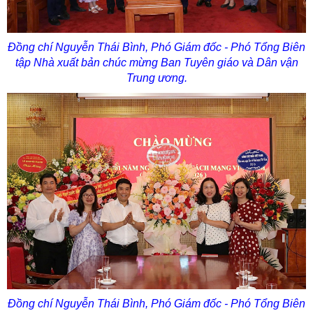
Đồng chí
Nguyễn Thái Bình,
Phó Giám đốc - Phó Tổng Biên
tập Nhà xuất bản chúc mừng Ban Tuyên giáo và Dân vận
Trung ương.
Đồng chí
Nguyễn Thái Bình,
Phó Giám đốc - Phó Tổng Biên