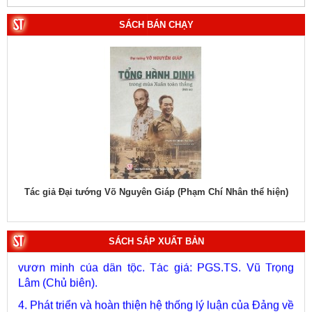
SÁCH BÁN CHẠY
1. Bác Hồ ở Pháp. Tác giả: Bảo tàng Hồ Chí Minh.
hiệu
Tác giả Đại tướng Võ Nguyên Giáp (Phạm Chí Nhân thể hiện)
Tác
2. Lịch sử Chính phủ (5 tập). Tác giả: Ban Chỉ đạo biên
soạn lịch sử Chính phủ.
3. Việt Nam: Từ kỷ nguyên dựng nước đến kỷ nguyên
SÁCH SẮP XUẤT BẢN
vươn mình của dân tộc. Tác giả: PGS.TS. Vũ Trọng
Lâm (Chủ biên).
4. Phát triển và hoàn thiện hệ thống lý luận của Đảng về
chủ nghĩa xã hội và con đường đi lên chủ nghĩa xã hội