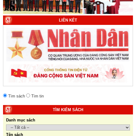
(Viện Lịch sử Đảng).
10. Một vành đai, một con đường: Hành trình dài của
LIÊN KẾT
Trung Quốc đến năm 2049 (Sách tham khảo).
Tác
giả:
Michael H. Glantz, Robert J. Ross và Gavin G.
Daugherty (Đồng tác giả).
Tìm sách
Tìm tin
TÌM KIẾM SÁCH
Danh mục sách
Tên sách