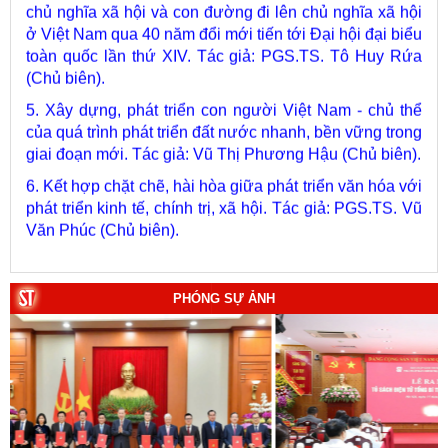
ở Việt Nam qua 40 năm đổi mới tiến tới Đại hội đại biểu
toàn quốc lần thứ XIV. Tác giả: PGS.TS. Tô Huy Rứa
(Chủ biên).
5. Xây dựng, phát triển con người Việt Nam - chủ thể
của quá trình phát triển đất nước nhanh, bền vững trong
giai đoạn mới. Tác giả: Vũ Thị Phương Hậu (Chủ biên).
6. Kết hợp chặt chẽ, hài hòa giữa phát triển văn hóa với
phát triển kinh tế, chính trị, xã hội. Tác giả: PGS.TS. Vũ
Văn Phúc (Chủ biên).
7. Chủ quyền của Việt Nam ở Hoàng Sa, Trường Sa
giai đoạn 1884 - 1975: Thực trạng khai thác và quản lý.
Tác giả: Thượng tướng, PGS.TS. Trần Quốc Tỏ (Chủ
PHÓNG SỰ ẢNH
biên).
8. Hà Nội - Thành phố Hồ Chí Minh: Dấu ấn lịch sử qua
từng khoảnh khắc (Song ngữ Việt - Anh). Tác giả: Tập
thể tác giả.
9. Đường Hồ Chí Minh trên biển - Bản hùng ca bất diệt
của dân tộc Việt Nam. Tác giả: TS. Vũ Trọng Hùng