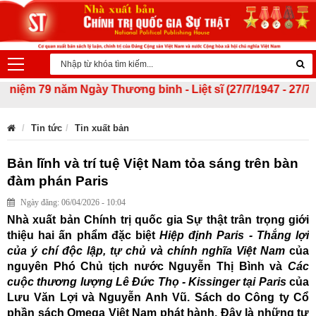
ệm 79 năm Ngày Thương binh - Liệt sĩ (27/7/1947 - 27/7/2026
Tin tức
Tin xuất bản
Bản lĩnh và trí tuệ Việt Nam tỏa sáng trên bàn
đàm phán Paris
Ngày đăng: 06/04/2026 - 10:04
Nhà xuất bản Chính trị quốc gia Sự thật trân trọng giới
thiệu hai ấn phẩm đặc biệt
Hiệp định Paris - Thắng lợi
của ý chí độc lập, tự chủ và chính nghĩa Việt Nam
của
nguyên Phó Chủ tịch nước Nguyễn Thị Bình và
Các
cuộc thương lượng Lê Đức Thọ - Kissinger tại Paris
của
Lưu Văn Lợi và Nguyễn Anh Vũ. Sách do Công ty Cổ
phần sách Omega Việt Nam phát hành. Đây là những tư