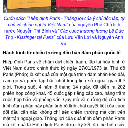
Cuốn sách "Hiệp định Paris - Thắng lợi của ý chí độc lập, tự
chủ và chính nghĩa Việt Nam"
của nguyên Phó Chủ tịch
nước Nguyễn Thị Bình và "
Các cuộc thương lượng Lê Đức
Thọ - Kissinger tại Paris"
của Lưu Văn Lợi và Nguyễn Anh
Vũ.
Hành trình từ chiến trường đến bàn đàm phán quốc tế
Hiệp định Paris về chấm dứt chiến tranh, lập lại hòa bình ở
Việt Nam được chính thức ký ngày 27/01/1973 tại Thủ đô
Paris (Pháp) là kết quả của một quá trình đàm phán kéo dài,
cam go và phức tạp bậc nhất trong lịch sử ngoại giao thế
giới. Trong suốt 4 năm 8 tháng 14 ngày, đã diễn ra 202
phiên họp công khai, 45 cuộc gặp riêng cấp cao, hàng trăm
cuộc họp báo và phỏng vấn. Quy mô và cường độ của tiến
trình đàm phán này phản ánh rõ tính chất quyết liệt của cuộc
đối đầu cân não không chỉ trên chiến trường mà còn trên
mặt trận ngoại giao. Thắng lợi của quá trình đàm phán Paris
mà kết quả là Hiệp định Paris được ký kết, đã thể hiện sức