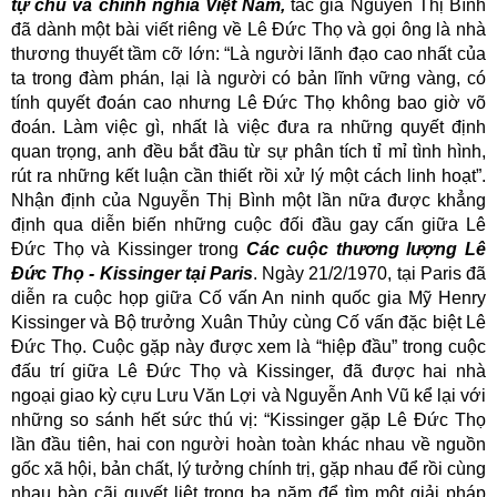
tự chủ và chính nghĩa Việt Nam,
tác giả Nguyễn Thị Bình
đã dành một bài viết riêng về Lê Đức Thọ và gọi ông là nhà
thương thuyết tầm cỡ lớn: “Là người lãnh đạo cao nhất của
ta trong đàm phán, lại là người có bản lĩnh vững vàng, có
tính quyết đoán cao nhưng Lê Đức Thọ không bao giờ võ
đoán. Làm việc gì, nhất là việc đưa ra những quyết định
quan trọng, anh đều bắt đầu từ sự phân tích tỉ mỉ tình hình,
rút ra những kết luận cần thiết rồi xử lý một cách linh hoạt”.
Nhận định của Nguyễn Thị Bình một lần nữa được khẳng
định qua diễn biến những cuộc đối đầu gay cấn giữa Lê
Đức Thọ và Kissinger trong
Các cuộc thương lượng Lê
Đức Thọ - Kissinger tại Paris
. Ngày 21/2/1970, tại Paris đã
diễn ra cuộc họp giữa Cố vấn An ninh quốc gia Mỹ Henry
Kissinger và Bộ trưởng Xuân Thủy cùng Cố vấn đặc biệt Lê
Đức Thọ. Cuộc gặp này được xem là “hiệp đầu” trong cuộc
đấu trí giữa Lê Đức Thọ và Kissinger, đã được hai nhà
ngoại giao kỳ cựu Lưu Văn Lợi và Nguyễn Anh Vũ kể lại với
những so sánh hết sức thú vị: “Kissinger gặp Lê Đức Thọ
lần đầu tiên, hai con người hoàn toàn khác nhau về nguồn
gốc xã hội, bản chất, lý tưởng chính trị, gặp nhau để rồi cùng
nhau bàn cãi quyết liệt trong ba năm để tìm một giải pháp