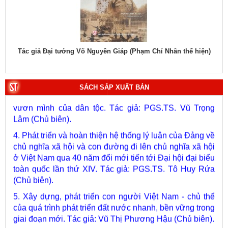
1. Bác Hồ ở Pháp. Tác giả: Bảo tàng Hồ Chí Minh.
hiệu
Tác giả Đại tướng Võ Nguyên Giáp (Phạm Chí Nhân thể hiện)
Tác
2. Lịch sử Chính phủ (5 tập). Tác giả: Ban Chỉ đạo biên
soạn lịch sử Chính phủ.
3. Việt Nam: Từ kỷ nguyên dựng nước đến kỷ nguyên
SÁCH SẮP XUẤT BẢN
vươn mình của dân tộc. Tác giả: PGS.TS. Vũ Trọng
Lâm (Chủ biên).
4. Phát triển và hoàn thiện hệ thống lý luận của Đảng về
chủ nghĩa xã hội và con đường đi lên chủ nghĩa xã hội
ở Việt Nam qua 40 năm đổi mới tiến tới Đại hội đại biểu
toàn quốc lần thứ XIV. Tác giả: PGS.TS. Tô Huy Rứa
(Chủ biên).
5. Xây dựng, phát triển con người Việt Nam - chủ thể
của quá trình phát triển đất nước nhanh, bền vững trong
giai đoạn mới. Tác giả: Vũ Thị Phương Hậu (Chủ biên).
6. Kết hợp chặt chẽ, hài hòa giữa phát triển văn hóa với