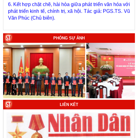
phát triển kinh tế, chính trị, xã hội. Tác giả: PGS.TS. Vũ
Văn Phúc (Chủ biên).
7. Chủ quyền của Việt Nam ở Hoàng Sa, Trường Sa
giai đoạn 1884 - 1975: Thực trạng khai thác và quản lý.
Tác giả: Thượng tướng, PGS.TS. Trần Quốc Tỏ (Chủ
PHÓNG SỰ ẢNH
biên).
8. Hà Nội - Thành phố Hồ Chí Minh: Dấu ấn lịch sử qua
từng khoảnh khắc (Song ngữ Việt - Anh). Tác giả: Tập
thể tác giả.
9. Đường Hồ Chí Minh trên biển - Bản hùng ca bất diệt
của dân tộc Việt Nam. Tác giả: TS. Vũ Trọng Hùng
(Viện Lịch sử Đảng).
10. Một vành đai, một con đường: Hành trình dài của
Trung Quốc đến năm 2049 (Sách tham khảo).
Tác
LIÊN KẾT
giả:
Michael H. Glantz, Robert J. Ross và Gavin G.
Daugherty (Đồng tác giả).