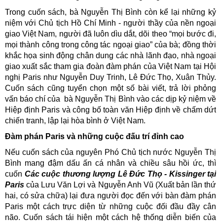
Trong cuốn sách, bà Nguyễn Thị Bình còn kể lại những kỷ
niệm với Chủ tịch Hồ Chí Minh - người thầy của nền ngoại
giao Việt Nam, người đã luôn dìu dắt, dõi theo “mọi bước đi,
mọi thành công trong công tác ngoại giao” của bà; đồng thời
khắc họa sinh động chân dung các nhà lãnh đạo, nhà ngoại
giao xuất sắc tham gia đoàn đàm phán của Việt Nam tại Hội
nghị Paris như Nguyễn Duy Trinh, Lê Đức Thọ, Xuân Thủy.
Cuốn sách cũng tuyển chọn một số bài viết, trả lời phỏng
vấn báo chí của bà Nguyễn Thị Bình vào các dịp kỷ niệm về
Hiệp định Paris và công bố toàn văn Hiệp định về chấm dứt
chiến tranh, lập lại hòa bình ở Việt Nam.
Đàm phán Paris và những cuộc đấu trí đỉnh cao
Nếu cuốn sách của nguyên Phó Chủ tịch nước Nguyễn Thị
Bình mang đậm dấu ấn cá nhân và chiều sâu hồi ức, thì
cuốn
Các cuộc thương lượng Lê Đức Thọ - Kissinger tại
Paris
của Lưu Văn Lợi và Nguyễn Anh Vũ (Xuất bản lần thứ
hai, có sửa chữa) lại đưa người đọc đến với bàn đàm phán
Paris một cách trực diện từ những cuộc đối đầu đầy cân
não. Cuốn sách tái hiện một cách hệ thống diễn biến của