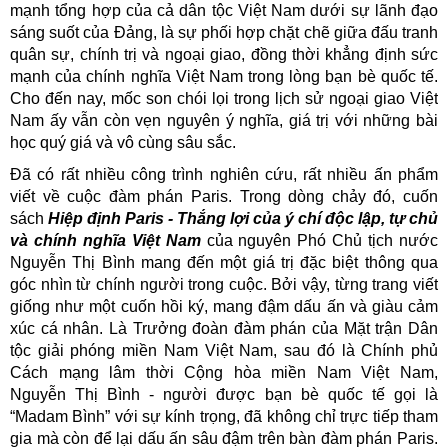
mạnh tổng hợp của cả dân tộc Việt Nam dưới sự lãnh đạo
sáng suốt của Đảng, là sự phối hợp chặt chẽ giữa đấu tranh
quân sự, chính trị và ngoại giao, đồng thời khẳng định sức
mạnh của chính nghĩa Việt Nam trong lòng bạn bè quốc tế.
Cho đến nay, mốc son chói lọi trong lịch sử ngoại giao Việt
Nam ấy vẫn còn vẹn nguyên ý nghĩa, giá trị với những bài
học quý giá và vô cùng sâu sắc.
Đã có rất nhiều công trình nghiên cứu, rất nhiều ấn phẩm
viết về cuộc đàm phán Paris. Trong dòng chảy đó, cuốn
sách
Hiệp định Paris - Thắng lợi của ý chí độc lập, tự chủ
và chính nghĩa Việt Nam
của nguyên Phó Chủ tịch nước
Nguyễn Thị Bình mang đến một giá trị đặc biệt thông qua
góc nhìn từ chính người trong cuộc. Bởi vậy, từng trang viết
giống như một cuốn hồi ký, mang đậm dấu ấn và giàu cảm
xúc cá nhân. Là Trưởng đoàn đàm phán của Mặt trận Dân
tộc giải phóng miền Nam Việt Nam, sau đó là Chính phủ
Cách mạng lâm thời Cộng hòa miền Nam Việt Nam,
Nguyễn Thị Bình - người được bạn bè quốc tế gọi là
“Madam Bình” với sự kính trọng, đã không chỉ trực tiếp tham
gia mà còn để lại dấu ấn sâu đậm trên bàn đàm phán Paris.