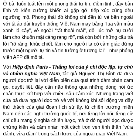
Ở bà, luôn toát lên một phong thái tự tin, điềm tĩnh, đầy bản
lĩnh và kiên cường khiến ai gặp gỡ, tiếp xúc cũng đều
ngưỡng mộ. Phong thái đó không chỉ đến từ vẻ bên ngoài
với tà áo dài truyền thống Việt Nam may bằng “lụa vân màu
xanh lá cây”, vẻ ngoài “rất thoải mái”, đôi lúc “nở nụ cười
làm cho khuôn mặt càng rạng rỡ”, mà còn bởi những câu trả
lời “rõ ràng, khúc chiết, làm cho người ta có cảm giác đứng
trước một người tự tin và tin tưởng ở tương lai” - như phóng
viên AFP đã mô tả.
Với
Hiệp định Paris - Thắng lợi của ý chí độc lập, tự chủ
và chính nghĩa Việt Nam
, tác giả Nguyễn Thị Bình đã đưa
người đọc trở lại với diễn biến của quá trình đàm phán cam
go, quyết liệt, đầy cân não thông qua những dòng hồi ức
chân thực kết hợp với chiều sâu cảm xúc. Những trang viết
của bà đưa người đọc trở về với không khí sôi động và đầy
thử thách của giai đoạn lịch sử ấy, từ chiến trường miền
Nam đến các nghị trường quốc tế, nơi từng lời nói, từng cử
chỉ đều mang ý nghĩa chiến lược, mà ở đó người đọc được
chứng kiến và cảm nhận một cách trọn vẹn tinh thần “vừa
đánh, vừa đàm” trong sách lược của ngoại giao Việt Nam.