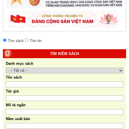
Tìm sách
Tìm tin
TÌM KIẾM SÁCH
Danh mục sách
Tên sách
Tác giả
Mô tả ngắn
Năm xuất bản