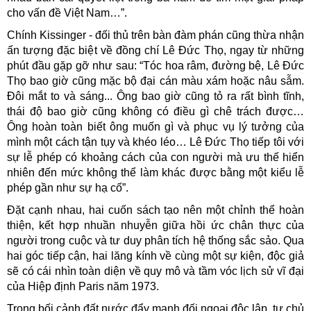
cho vấn đề Việt Nam…”.
Chính Kissinger - đối thủ trên bàn đàm phán cũng thừa nhận
ấn tượng đặc biệt về đồng chí Lê Đức Thọ, ngay từ những
phút đầu gặp gỡ như sau: “Tóc hoa râm, đường bệ, Lê Đức
Thọ bao giờ cũng mặc bộ đại cán màu xám hoặc nâu sẫm.
Đôi mắt to và sáng... Ông bao giờ cũng tỏ ra rất bình tĩnh,
thái độ bao giờ cũng không có điều gì chê trách được…
Ông hoàn toàn biết ông muốn gì và phục vụ lý tưởng của
mình một cách tận tụy và khéo léo… Lê Đức Thọ tiếp tôi với
sự lễ phép có khoảng cách của con người mà ưu thế hiển
nhiên đến mức không thể làm khác được bằng một kiểu lễ
phép gần như sự hạ cố”.
Đặt cạnh nhau, hai cuốn sách tạo nên một chỉnh thể hoàn
thiện, kết hợp nhuần nhuyễn giữa hồi ức chân thực của
người trong cuộc và tư duy phân tích hệ thống sắc sảo. Qua
hai góc tiếp cận, hai lăng kính về cùng một sự kiện, độc giả
sẽ có cái nhìn toàn diện về quy mô và tầm vóc lịch sử vĩ đại
của Hiệp định Paris năm 1973.
Trong bối cảnh đất nước đẩy mạnh đối ngoại độc lập, tự chủ