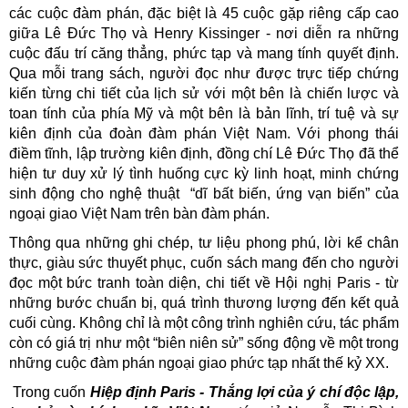
các cuộc đàm phán, đặc biệt là 45 cuộc gặp riêng cấp cao
giữa Lê Đức Thọ và Henry Kissinger - nơi diễn ra những
cuộc đấu trí căng thẳng, phức tạp và mang tính quyết định.
Qua mỗi trang sách, người đọc như được trực tiếp chứng
kiến từng chi tiết của lịch sử với một bên là chiến lược và
toan tính của phía Mỹ và một bên là bản lĩnh, trí tuệ và sự
kiên định của đoàn đàm phán Việt Nam. Với phong thái
điềm tĩnh, lập trường kiên định, đồng chí Lê Đức Thọ đã thể
hiện tư duy xử lý tình huống cực kỳ linh hoạt, minh chứng
sinh động cho nghệ thuật “dĩ bất biến, ứng vạn biến” của
ngoại giao Việt Nam trên bàn đàm phán.
Thông qua những ghi chép, tư liệu phong phú, lời kể chân
thực, giàu sức thuyết phục, cuốn sách mang đến cho người
đọc một bức tranh toàn diện, chi tiết về Hội nghị Paris - từ
những bước chuẩn bị, quá trình thương lượng đến kết quả
cuối cùng. Không chỉ là một công trình nghiên cứu, tác phẩm
còn có giá trị như một “biên niên sử” sống động về một trong
những cuộc đàm phán ngoại giao phức tạp nhất thế kỷ XX.
Trong cuốn
Hiệp định Paris - Thắng lợi của ý chí độc lập,