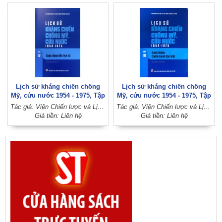
Lịch sử kháng chiến chống
Lịch sử kháng chiến chống
Mỹ, cứu nước 1954 - 1975, Tập
Mỹ, cứu nước 1954 - 1975, Tập
IV: Cuộc đụng đầu lịch sử
III: Đánh thắng Chiến tranh
Tác giả: Viện Chiến lược và Lịch sử quốc phòng Việt Nam
Tác giả: Viện Chiến lược và Lịch sử quốc phòng Việt Nam
(Xuất bản lần thứ tư)
đặc biệt (Xuất bản lần thứ tư)
Giá tiền: Liên hệ
Giá tiền: Liên hệ