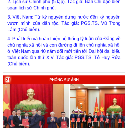
soạn lịch sử Chính phủ.
3. Việt Nam: Từ kỷ nguyên dựng nước đến kỷ nguyên
vươn mình của dân tộc. Tác giả: PGS.TS. Vũ Trọng
Lâm (Chủ biên).
4. Phát triển và hoàn thiện hệ thống lý luận của Đảng về
chủ nghĩa xã hội và con đường đi lên chủ nghĩa xã hội
ở Việt Nam qua 40 năm đổi mới tiến tới Đại hội đại biểu
toàn quốc lần thứ XIV. Tác giả: PGS.TS. Tô Huy Rứa
(Chủ biên).
5. Xây dựng, phát triển con người Việt Nam - chủ thể
của quá trình phát triển đất nước nhanh, bền vững trong
giai đoạn mới. Tác giả: Vũ Thị Phương Hậu (Chủ biên).
PHÓNG SỰ ẢNH
6. Kết hợp chặt chẽ, hài hòa giữa phát triển văn hóa với
phát triển kinh tế, chính trị, xã hội. Tác giả: PGS.TS. Vũ
Văn Phúc (Chủ biên).
7. Chủ quyền của Việt Nam ở Hoàng Sa, Trường Sa
giai đoạn 1884 - 1975: Thực trạng khai thác và quản lý.
Tác giả: Thượng tướng, PGS.TS. Trần Quốc Tỏ (Chủ
biên).