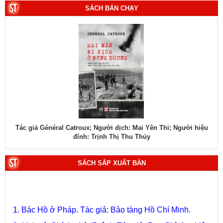
SÁCH BÁN CHẠY
Tác giả Général Catroux; Người dịch: Mai Yên Thi; Người hiệu
Tá
đính: Trịnh Thị Thu Thủy
SÁCH SẮP XUẤT BẢN
1. Bác Hồ ở Pháp. Tác giả: Bảo tàng Hồ Chí Minh.
2. Lịch sử Chính phủ (5 tập). Tác giả: Ban Chỉ đạo biên