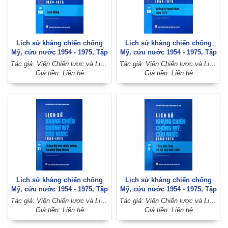
Lịch sử kháng chiến chống
Lịch sử kháng chiến chống
Mỹ, cứu nước 1954 - 1975, Tập
Mỹ, cứu nước 1954 - 1975, Tập
VIII: Toàn thắng (Xuất bản lần
VII: Thắng lợi quyết định năm
Tác giả: Viện Chiến lược và Lịch sử quốc phòng Việt Nam
Tác giả: Viện Chiến lược và Lịch sử quốc phòng Việt Nam
thứ tư)
1972 (Xuất bản lần thứ tư)
Giá tiền: Liên hệ
Giá tiền: Liên hệ
Lịch sử kháng chiến chống
Lịch sử kháng chiến chống
Mỹ, cứu nước 1954 - 1975, Tập
Mỹ, cứu nước 1954 - 1975, Tập
VI: Thắng Mỹ trên chiến
V: Tổng tiến công và nổi dậy
Tác giả: Viện Chiến lược và Lịch sử quốc phòng Việt Nam
Tác giả: Viện Chiến lược và Lịch sử quốc phòng Việt Nam
trường ba nước Đông Dương
năm 1968 (Xuất bản lần thứ tư)
Giá tiền: Liên hệ
Giá tiền: Liên hệ
(Xuất bản lần thứ tư)