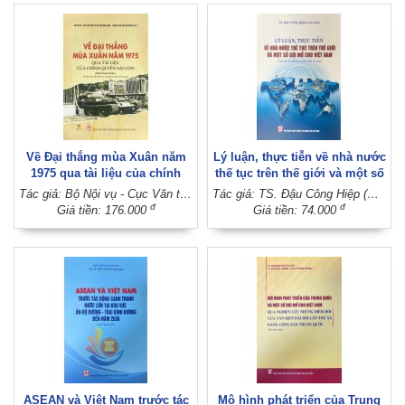
Về Đại thắng mùa Xuân năm
Lý luận, thực tiễn về nhà nước
1975 qua tài liệu của chính
thế tục trên thế giới và một số
quyền Sài Gòn (Sách tham
gợi mở cho Việt Nam (Xuất
Tác giả: Bộ Nội vụ - Cục Văn thư và lưu trữ nhà nước - Trung tâm Lưu trữ quốc gia II
Tác giả: TS. Đậu Công Hiệp (Chủ biên)
khảo) (Xuất bản lần thứ tư, có
bản lần thứ hai, có sửa chữa,
đ
đ
Giá tiền: 176.000
Giá tiền: 74.000
sửa chữa, bổ sung)
bổ sung)
ASEAN và Việt Nam trước tác
Mô hình phát triển của Trung