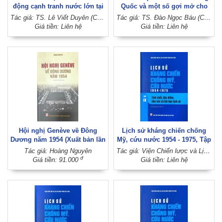
động cạnh tranh nước lớn tại
Quốc và một số gợi mở cho
khu vực Ấn Độ Dương - Thái
Việt Nam qua nghiên cứu
Tác giả: TS. Lê Viết Duyên (Chủ biên) (Học viện Ngoại giao)
Tác giả: TS. Đào Ngọc Báu (Chủ biên) - TS. Vũ Quỳnh Phương - ThS. Lê Thanh Phương
Bình Dương đến năm 2030
những điểm mới của văn kiện
Giá tiền: Liên hệ
Giá tiền: Liên hệ
(Sách chuyên khảo)
Đại hội lần thứ XX Đảng Cộng
sản Trung Quốc (Sách tham
khảo)
Hội nghị Genève về Đông
Lịch sử kháng chiến chống
Dương năm 1954 (Xuất bản lần
Mỹ, cứu nước 1954 - 1975, Tập
thứ hai)
IX: Tính chất, đặc điểm, tầm
Tác giả: Hoàng Nguyên
Tác giả: Viện Chiến lược và Lịch sử quốc phòng Việt Nam
vóc và bài học lịch sử (Xuất
đ
Giá tiền: 91.000
Giá tiền: Liên hệ
bản lần thứ tư)