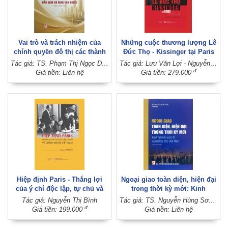
Vai trò và trách nhiệm của
Những cuộc thương lượng Lê
chính quyền đô thị các thành
Đức Thọ - Kissinger tại Paris
phố trực thuộc Trung ương
(Xuất bản lần thứ hai, có sửa
Tác giả: TS. Phạm Thị Ngọc Dung (Chủ biên)
Tác giả: Lưu Văn Lợi - Nguyễn Anh Vũ
trong bảo đảm an ninh con
chữa)
đ
Giá tiền: Liên hệ
Giá tiền: 279.000
người (Sách chuyên khảo)
Hiệp định Paris - Thắng lợi
Ngoại giao toàn diện, hiện đại
của ý chí độc lập, tự chủ và
trong thời kỳ mới: Kinh
chính nghĩa Việt Nam
nghiệm quốc tế và bài học cho
Tác giả: Nguyễn Thị Bình
Tác giả: TS. Nguyễn Hùng Sơn (Chủ biên)
Việt Nam
đ
Giá tiền: 199.000
Giá tiền: Liên hệ