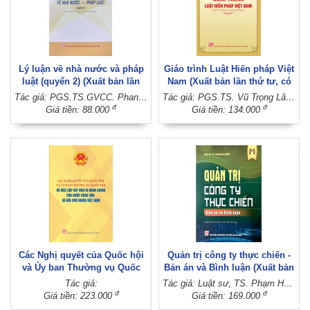
Lý luận về nhà nước và pháp
Giáo trình Luật Hiến pháp Việt
luật (quyển 2) (Xuất bản lần
Nam (Xuất bản lần thứ tư, có
thứ năm, có sửa chữa, bổ
chỉnh sửa, bổ sung)
Tác giả: PGS.TS.GVCC. Phan Trung Hiền
Tác giả: PGS.TS. Vũ Trọng Lâm (Chủ biên)
sung)
đ
đ
Giá tiền: 88.000
Giá tiền: 134.000
Các Nghị quyết của Quốc hội
Quản trị công ty thực chiến -
và Ủy ban Thường vụ Quốc
Bản án và Bình luận (Xuất bản
hội về việc sắp xếp đơn vị
lần thứ hai, có sửa chữa, bổ
Tác giả:
Tác giả: Luật sư, TS. Phạm Hoài Huấn
hành chính của nước Cộng
sung)
đ
đ
Giá tiền: 223.000
Giá tiền: 169.000
hòa xã hội chủ nghĩa Việt Nam