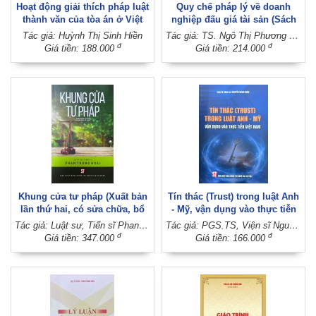
Hoạt động giải thích pháp luật
Quy chế pháp lý về doanh
thành văn của tòa án ở Việt
nghiệp đấu giá tài sản (Sách
Nam hiện nay (Sách chuyên
chuyên khảo)
Tác giả: Huỳnh Thị Sinh Hiền
Tác giả: TS. Ngô Thị Phương Thảo
khảo)
đ
đ
Giá tiền: 188.000
Giá tiền: 214.000
Khung cửa tư pháp (Xuất bản
Tín thác (Trust) trong luật Anh
lần thứ hai, có sửa chữa, bổ
- Mỹ, vận dụng vào thực tiễn
sung)
Việt Nam
Tác giả: Luật sư, Tiến sĩ Phan Trung Hoài
Tác giả: PGS.TS, Viện sĩ Nguyễn Ngọc Điện
đ
đ
Giá tiền: 347.000
Giá tiền: 166.000