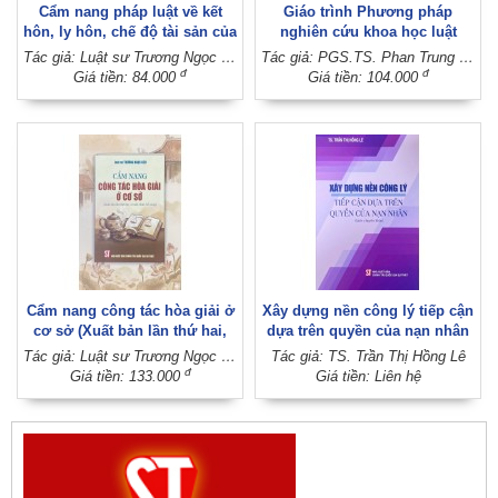
Cẩm nang pháp luật về kết
Giáo trình Phương pháp
hôn, ly hôn, chế độ tài sản của
nghiên cứu khoa học luật
vợ chồng trong thời kỳ hôn
Tác giả: Luật sư Trương Ngọc Liêu - Luật sư Nguyễn Thị Mai
Tác giả: PGS.TS. Phan Trung Hiền (Chủ biên) (Khoa Luật - Đại học Cần Thơ)
nhân (Xuất bản lần thứ hai có
đ
đ
Giá tiền: 84.000
Giá tiền: 104.000
sửa chữa, bổ sung)
Cẩm nang công tác hòa giải ở
Xây dựng nền công lý tiếp cận
cơ sở (Xuất bản lần thứ hai,
dựa trên quyền của nạn nhân
có sửa chữa, bổ sung)
(Sách chuyên khảo)
Tác giả: Luật sư Trương Ngọc Liêu
Tác giả: TS. Trần Thị Hồng Lê
đ
Giá tiền: 133.000
Giá tiền: Liên hệ