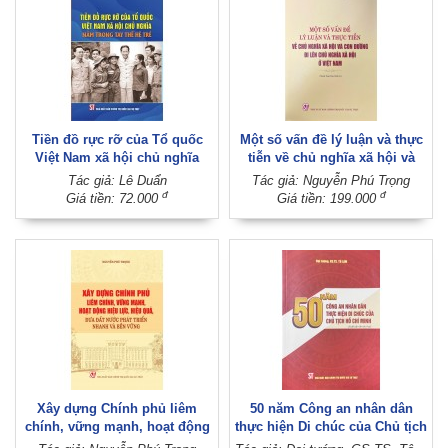
Tiền đồ rực rỡ của Tổ quốc
Một số vấn đề lý luận và thực
Việt Nam xã hội chủ nghĩa
tiễn về chủ nghĩa xã hội và
nằm trong tay thế hệ trẻ
con đường đi lên chủ nghĩa xã
Tác giả: Lê Duẩn
Tác giả: Nguyễn Phú Trọng
hội ở Việt Nam (Xuất bản lần
đ
đ
Giá tiền: 72.000
Giá tiền: 199.000
thứ tư)
Xây dựng Chính phủ liêm
50 năm Công an nhân dân
chính, vững mạnh, hoạt động
thực hiện Di chúc của Chủ tịch
hiệu lực, hiệu quả, đưa đất
Hồ Chí Minh (Xuất bản lần thứ