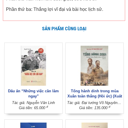
Phần thứ ba: Thắng lợi vĩ đại và bài học lịch sử.
SẢN PHẨM CÙNG LOẠI
Dấu ấn “Những việc cần làm
Tổng hành dinh trong mùa
ngay”
Xuân toàn thắng (Hồi ức) (Xuất
bản lần thứ 12)
Tác giả: Nguyễn Văn Linh
Tác giả: Đại tướng Võ Nguyên Giáp (Phạm Chí Nhân thể hiện)
đ
đ
Giá tiền: 65.000
Giá tiền: 135.000