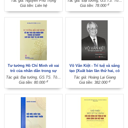
Tác giả: Nguyễn Phú Trọng
Tác giả: Đại tướng, GS.TS. Tô Lâm
nước phát triển nhanh và bền
hai)
đ
Giá tiền: Liên hệ
Giá tiền: 78.000
vững
Tư tưởng Hồ Chí Minh về vai
Võ Văn Kiệt - Trí tuệ và sáng
trò của nhân dân trong sự
tạo (Xuất bản lần thứ hai, có
nghiệp giữ gìn trật tự, an ninh
chỉnh sửa)
Tác giả: Đại tướng, GS.TS. Tô Lâm (Chủ biên)
Tác giả: Hoàng Lại Giang
(Xuất bản lần thứ ba)
đ
đ
Giá tiền: 80.000
Giá tiền: 382.000