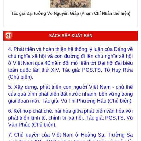
soạn lịch sử Chính phủ.
hạm Chí Nhân thể hiện)
Tác giả TS. Ngô Đông Hải - PGS.TS. Vũ Trọng
3. Việt Nam: Từ kỷ nguyên dựng nước đến kỷ nguyên
biên)
vươn mình của dân tộc. Tác giả: PGS.TS. Vũ Trọng
Lâm (Chủ biên).
SÁCH SẮP XUẤT BẢN
4. Phát triển và hoàn thiện hệ thống lý luận của Đảng về
chủ nghĩa xã hội và con đường đi lên chủ nghĩa xã hội
ở Việt Nam qua 40 năm đổi mới tiến tới Đại hội đại biểu
toàn quốc lần thứ XIV. Tác giả: PGS.TS. Tô Huy Rứa
(Chủ biên).
5. Xây dựng, phát triển con người Việt Nam - chủ thể
của quá trình phát triển đất nước nhanh, bền vững trong
giai đoạn mới. Tác giả: Vũ Thị Phương Hậu (Chủ biên).
6. Kết hợp chặt chẽ, hài hòa giữa phát triển văn hóa với
phát triển kinh tế, chính trị, xã hội. Tác giả: PGS.TS. Vũ
Văn Phúc (Chủ biên).
7. Chủ quyền của Việt Nam ở Hoàng Sa, Trường Sa
giai đoạn 1884 - 1975: Thực trạng khai thác và quản lý.
Tác giả: Thượng tướng, PGS.TS. Trần Quốc Tỏ (Chủ