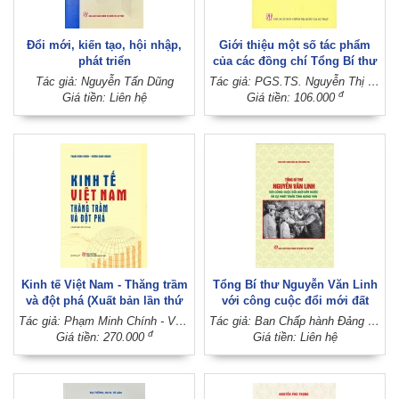
Đổi mới, kiến tạo, hội nhập,
Giới thiệu một số tác phẩm
phát triển
của các đồng chí Tổng Bí thư
Đảng Cộng sản Việt Nam
Tác giả: Nguyễn Tấn Dũng
Tác giả: PGS.TS. Nguyễn Thị Thanh Tùng - TS. Hoàng Thị Thuận (Đồng chủ biên)
(Dành cho bậc đại học hệ
đ
Giá tiền: Liên hệ
Giá tiền: 106.000
chuyên lý luận chính trị)
Kinh tế Việt Nam - Thăng trầm
Tổng Bí thư Nguyễn Văn Linh
và đột phá (Xuất bản lần thứ
với công cuộc đổi mới đất
ba)
nước và sự phát triển tỉnh
Tác giả: Phạm Minh Chính - Vương Quân Hoàng
Tác giả: Ban Chấp hành Đảng bộ tỉnh Hưng Yên
Hưng Yên
đ
Giá tiền: 270.000
Giá tiền: Liên hệ