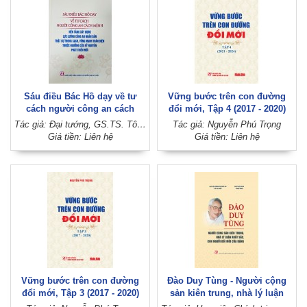
Sáu điều Bác Hồ dạy về tư
Vững bước trên con đường
cách người công an cách
đổi mới, Tập 4 (2017 - 2020)
mệnh - Nền tảng xây dựng lực
(Xuất bản lần thứ hai)
Tác giả: Đại tướng, GS.TS. Tô Lâm
Tác giả: Nguyễn Phú Trọng
lượng Công an nhân dân thật
Giá tiền: Liên hệ
Giá tiền: Liên hệ
sự trong sạch, vững mạnh
toàn diện trước ngưỡng cửa
kỷ nguyên phát triển mới
Vững bước trên con đường
Đào Duy Tùng - Người cộng
đổi mới, Tập 3 (2017 - 2020)
sản kiên trung, nhà lý luận
(Xuất bản lần thứ hai)
xuất sắc, con người đổi mới