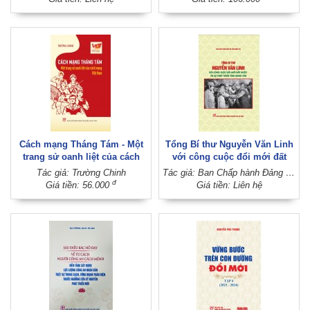
chuyên lý luận chính trị)
Cách mạng Tháng Tám - Một
Tổng Bí thư Nguyễn Văn Linh
trang sử oanh liệt của cách
với công cuộc đổi mới đất
mạng Việt Nam
nước và sự phát triển tỉnh
Tác giả: Trường Chinh
Tác giả: Ban Chấp hành Đảng bộ tỉnh Hưng Yên
Hưng Yên
đ
Giá tiền: 56.000
Giá tiền: Liên hệ