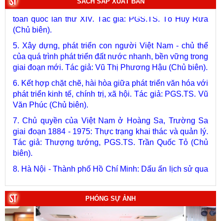
SÁCH SẮP XUẤT BẢN
toàn quốc lần thứ XIV. Tác giả: PGS.TS. Tô Huy Rứa
(Chủ biên).
5. Xây dựng, phát triển con người Việt Nam - chủ thể
của quá trình phát triển đất nước nhanh, bền vững trong
giai đoạn mới. Tác giả: Vũ Thị Phương Hậu (Chủ biên).
6. Kết hợp chặt chẽ, hài hòa giữa phát triển văn hóa với
phát triển kinh tế, chính trị, xã hội. Tác giả: PGS.TS. Vũ
Văn Phúc (Chủ biên).
7. Chủ quyền của Việt Nam ở Hoàng Sa, Trường Sa
giai đoạn 1884 - 1975: Thực trạng khai thác và quản lý.
Tác giả: Thượng tướng, PGS.TS. Trần Quốc Tỏ (Chủ
biên).
8. Hà Nội - Thành phố Hồ Chí Minh: Dấu ấn lịch sử qua
từng khoảnh khắc (Song ngữ Việt - Anh). Tác giả: Tập
thể tác giả.
9. Đường Hồ Chí Minh trên biển - Bản hùng ca bất diệt
PHÓNG SỰ ẢNH
của dân tộc Việt Nam. Tác giả: TS. Vũ Trọng Hùng
(Viện Lịch sử Đảng).