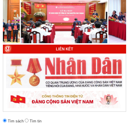
10. Một vành đai, một con đường: Hành trình dài của
Trung Quốc đến năm 2049 (Sách tham khảo).
Tác
giả:
Michael H. Glantz, Robert J. Ross và Gavin G.
Daugherty (Đồng tác giả).
LIÊN KẾT
Tìm sách
Tìm tin