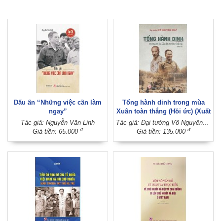
Dấu ấn “Những việc cần làm
Tổng hành dinh trong mùa
ngay”
Xuân toàn thắng (Hồi ức) (Xuất
bản lần thứ 12)
Tác giả: Nguyễn Văn Linh
Tác giả: Đại tướng Võ Nguyên Giáp (Phạm Chí Nhân thể hiện)
đ
đ
Giá tiền: 65.000
Giá tiền: 135.000