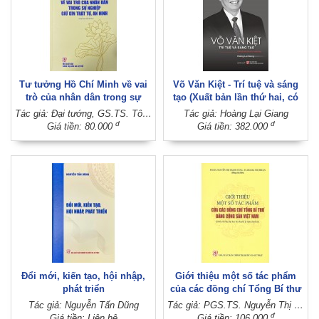
Tư tưởng Hồ Chí Minh về vai
Võ Văn Kiệt - Trí tuệ và sáng
trò của nhân dân trong sự
tạo (Xuất bản lần thứ hai, có
nghiệp giữ gìn trật tự, an ninh
chỉnh sửa)
Tác giả: Đại tướng, GS.TS. Tô Lâm (Chủ biên)
Tác giả: Hoàng Lại Giang
(Xuất bản lần thứ ba)
đ
đ
Giá tiền: 80.000
Giá tiền: 382.000
Đổi mới, kiến tạo, hội nhập,
Giới thiệu một số tác phẩm
phát triển
của các đồng chí Tổng Bí thư
Đảng Cộng sản Việt Nam
Tác giả: Nguyễn Tấn Dũng
Tác giả: PGS.TS. Nguyễn Thị Thanh Tùng - TS. Hoàng Thị Thuận (Đồng chủ biên)
(Dành cho bậc đại học hệ
đ
Giá tiền: Liên hệ
Giá tiền: 106.000