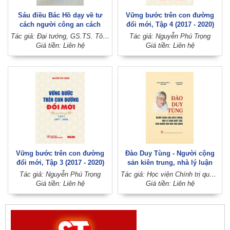
Sáu điều Bác Hồ dạy về tư
Vững bước trên con đường
cách người công an cách
đổi mới, Tập 4 (2017 - 2020)
mệnh - Nền tảng xây dựng lực
(Xuất bản lần thứ hai)
Tác giả: Đại tướng, GS.TS. Tô Lâm
Tác giả: Nguyễn Phú Trọng
lượng Công an nhân dân thật
Giá tiền: Liên hệ
Giá tiền: Liên hệ
sự trong sạch, vững mạnh
toàn diện trước ngưỡng cửa
kỷ nguyên phát triển mới
Vững bước trên con đường
Đào Duy Tùng - Người cộng
đổi mới, Tập 3 (2017 - 2020)
sản kiên trung, nhà lý luận
(Xuất bản lần thứ hai)
xuất sắc, con người đổi mới
Tác giả: Nguyễn Phú Trọng
Tác giả: Học viện Chính trị quốc gia Hồ Chí Minh; Ban Tuyên giáo Trung ương
của Đảng
Giá tiền: Liên hệ
Giá tiền: Liên hệ