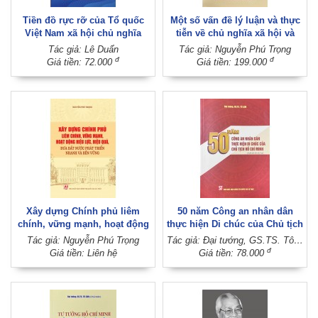
Tiền đồ rực rỡ của Tổ quốc
Một số vấn đề lý luận và thực
Việt Nam xã hội chủ nghĩa
tiễn về chủ nghĩa xã hội và
nằm trong tay thế hệ trẻ
con đường đi lên chủ nghĩa xã
Tác giả: Lê Duẩn
Tác giả: Nguyễn Phú Trọng
hội ở Việt Nam (Xuất bản lần
đ
đ
Giá tiền: 72.000
Giá tiền: 199.000
thứ tư)
Xây dựng Chính phủ liêm
50 năm Công an nhân dân
chính, vững mạnh, hoạt động
thực hiện Di chúc của Chủ tịch
hiệu lực, hiệu quả, đưa đất
Hồ Chí Minh (Xuất bản lần thứ
Tác giả: Nguyễn Phú Trọng
Tác giả: Đại tướng, GS.TS. Tô Lâm
nước phát triển nhanh và bền
hai)
đ
Giá tiền: Liên hệ
Giá tiền: 78.000
vững