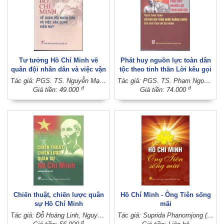
Tư tưởng Hồ Chí Minh về
Phát huy nguồn lực toàn dân
quân đội nhân dân và việc vận
tộc theo tinh thần Lời kêu gọi
dụng hiện nay
toàn quốc kháng chiến của
Tác giả: PGS. TS. Nguyễn Mạnh Hưởng
Tác giả: PGS. TS. Phạm Ngọc Anh (Chủ biên)
Chủ tịch Hồ Chí Minh
đ
đ
Giá tiền: 49.000
Giá tiền: 74.000
Chiến thuật, chiến lược quân
Hồ Chí Minh - Ông Tiên sống
sự Hồ Chí Minh
mãi
Tác giả: Đỗ Hoàng Linh, Nguyễn Văn Dương (Sưu tầm và biên soạn)
Tác giả: Suprida Phanomjong (Thái Lan); Người dịch: Nguyễn Thành Hoan và Nguyễn Thị Thùy Châu
đ