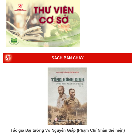
SÁCH BÁN CHẠY
1. Bác Hồ ở Pháp. Tác giả: Bảo tàng Hồ Chí Minh.
2. Lịch sử Chính phủ (5 tập). Tác giả: Ban Chỉ đạo biên
hiệu
Tác giả Đại tướng Võ Nguyên Giáp (Phạm Chí Nhân thể hiện)
Tác