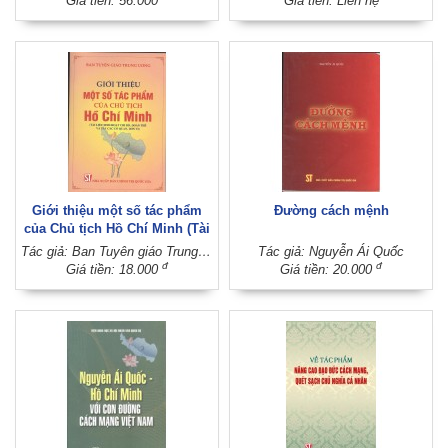
Giá tiền: 56.000
Giá tiền: Liên hệ
Giới thiệu một số tác phẩm
Đường cách mệnh
của Chủ tịch Hồ Chí Minh (Tài
liệu sinh hoạt chi bộ, đoàn thể
Tác giả: Ban Tuyên giáo Trung ương
Tác giả: Nguyễn Ái Quốc
và tại các cơ quan, đơn vị)
đ
đ
Giá tiền: 18.000
Giá tiền: 20.000