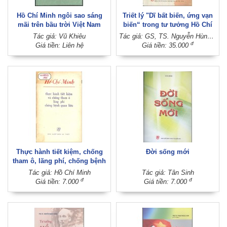
Hồ Chí Minh ngôi sao sáng
Triết lý "Dĩ bất biến, ứng vạn
mãi trên bầu trời Việt Nam
biến“ trong tư tưởng Hồ Chí
Minh
Tác giả: Vũ Khiêu
Tác giả: GS, TS. Nguyễn Hùng Hậu (Chủ biên)
đ
Giá tiền: Liên hệ
Giá tiền: 35.000
Thực hành tiết kiệm, chống
Đời sống mới
tham ô, lãng phí, chống bệnh
quan liêu
Tác giả: Hồ Chí Minh
Tác giả: Tân Sinh
đ
đ
Giá tiền: 7.000
Giá tiền: 7.000