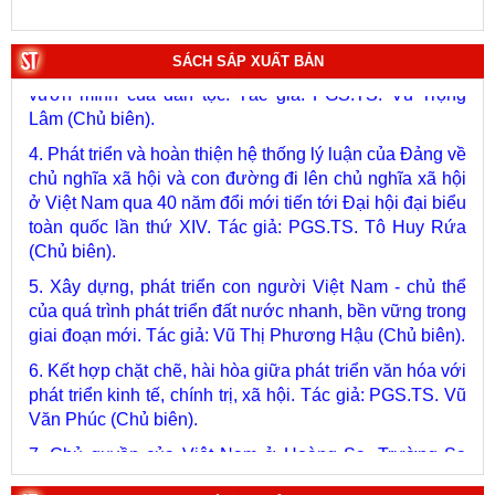
soạn lịch sử Chính phủ.
3. Việt Nam: Từ kỷ nguyên dựng nước đến kỷ nguyên
SÁCH SẮP XUẤT BẢN
vươn mình của dân tộc. Tác giả: PGS.TS. Vũ Trọng
Lâm (Chủ biên).
4. Phát triển và hoàn thiện hệ thống lý luận của Đảng về
chủ nghĩa xã hội và con đường đi lên chủ nghĩa xã hội
ở Việt Nam qua 40 năm đổi mới tiến tới Đại hội đại biểu
toàn quốc lần thứ XIV. Tác giả: PGS.TS. Tô Huy Rứa
(Chủ biên).
5. Xây dựng, phát triển con người Việt Nam - chủ thể
của quá trình phát triển đất nước nhanh, bền vững trong
giai đoạn mới. Tác giả: Vũ Thị Phương Hậu (Chủ biên).
6. Kết hợp chặt chẽ, hài hòa giữa phát triển văn hóa với
phát triển kinh tế, chính trị, xã hội. Tác giả: PGS.TS. Vũ
Văn Phúc (Chủ biên).
7. Chủ quyền của Việt Nam ở Hoàng Sa, Trường Sa
giai đoạn 1884 - 1975: Thực trạng khai thác và quản lý.
Tác giả: Thượng tướng, PGS.TS. Trần Quốc Tỏ (Chủ