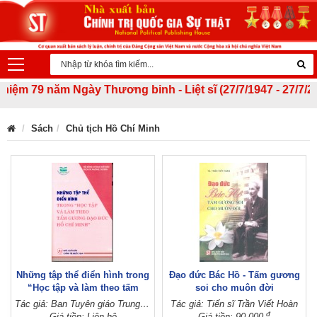
m 79 năm Ngày Thương binh - Liệt sĩ (27/7/1947 - 27/7/2026)
Sách
Chủ tịch Hồ Chí Minh
Những tập thể điển hình trong
Đạo đức Bác Hồ - Tấm gương
“Học tập và làm theo tấm
soi cho muôn đời
gương đạo đức Hồ Chí Minh”
Tác giả: Ban Tuyên giáo Trung ương
Tác giả: Tiến sĩ Trần Viết Hoàn
đ
Giá tiền: Liên hệ
Giá tiền: 90.000