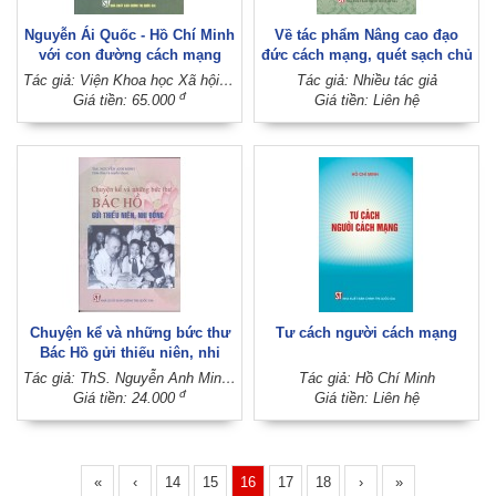
Nguyễn Ái Quốc - Hồ Chí Minh
Về tác phẩm Nâng cao đạo
với con đường cách mạng
đức cách mạng, quét sạch chủ
Việt Nam
nghĩa cá nhân
Tác giả: Viện Khoa học Xã hội Nhân văn quân sự
Tác giả: Nhiều tác giả
đ
Giá tiền: 65.000
Giá tiền: Liên hệ
Chuyện kể và những bức thư
Tư cách người cách mạng
Bác Hồ gửi thiếu niên, nhi
đồng
Tác giả: ThS. Nguyễn Anh Minh (Sưu tầm và tuyển chọn)
Tác giả: Hồ Chí Minh
đ
Giá tiền: 24.000
Giá tiền: Liên hệ
«
‹
14
15
16
17
18
›
»