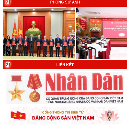
biên).
PHÓNG SỰ ẢNH
8. Hà Nội - Thành phố Hồ Chí Minh: Dấu ấn lịch sử qua
từng khoảnh khắc (Song ngữ Việt - Anh). Tác giả: Tập
thể tác giả.
9. Đường Hồ Chí Minh trên biển - Bản hùng ca bất diệt
của dân tộc Việt Nam. Tác giả: TS. Vũ Trọng Hùng
(Viện Lịch sử Đảng).
10. Một vành đai, một con đường: Hành trình dài của
Trung Quốc đến năm 2049 (Sách tham khảo).
Tác
LIÊN KẾT
giả:
Michael H. Glantz, Robert J. Ross và Gavin G.
Daugherty (Đồng tác giả).