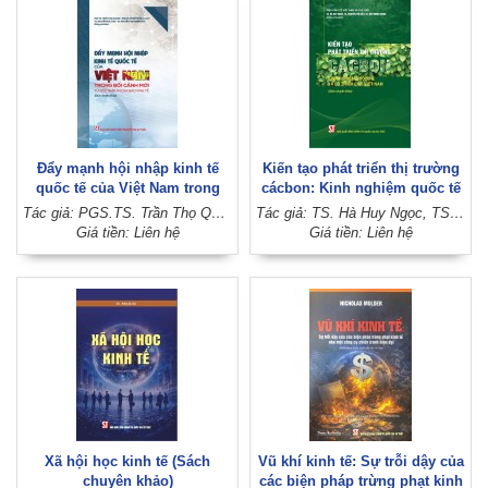
Đẩy mạnh hội nhập kinh tế
Kiến tạo phát triển thị trường
quốc tế của Việt Nam trong
cácbon: Kinh nghiệm quốc tế
bối cảnh mới: Từ góc nhìn
và lộ trình cho Việt Nam (Sách
Tác giả: PGS.TS. Trần Thọ Quang, PGS.TS. Phạm Quốc Thành, TS. Nguyễn Đức Thọ, TS. Nguyễn Thị Thanh Vân (Đồng chủ biên)
Tác giả: TS. Hà Huy Ngọc, TS. Nguyễn Thị Liễu, TS. Đào Minh Trang (Đồng chủ biên) (Viện Kinh tế Việt Nam và thế giới)
ngoại giao kinh tế (Sách
chuyên khảo)
Giá tiền: Liên hệ
Giá tiền: Liên hệ
chuyên khảo)
Xã hội học kinh tế (Sách
Vũ khí kinh tế: Sự trỗi dậy của
chuyên khảo)
các biện pháp trừng phạt kinh