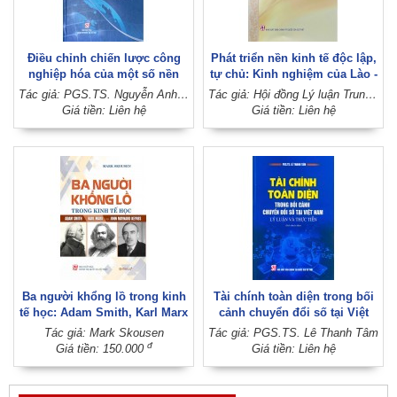
Điều chỉnh chiến lược công
Phát triển nền kinh tế độc lập,
nghiệp hóa của một số nền
tự chủ: Kinh nghiệm của Lào -
kinh tế Đông Á hiện nay và
Việt Nam
Tác giả: PGS.TS. Nguyễn Anh Tuấn (Chủ biên)
Tác giả: Hội đồng Lý luận Trung ương
hàm ý chính sách cho Việt
Giá tiền: Liên hệ
Giá tiền: Liên hệ
Nam (Sách chuyên khảo)
Ba người khổng lồ trong kinh
Tài chính toàn diện trong bối
tế học: Adam Smith, Karl Marx
cảnh chuyển đổi số tại Việt
và John Maynard Keynes
Nam: Lý luận và thực tiễn
Tác giả: Mark Skousen
Tác giả: PGS.TS. Lê Thanh Tâm
(Sách chuyên khảo)
đ
Giá tiền: 150.000
Giá tiền: Liên hệ