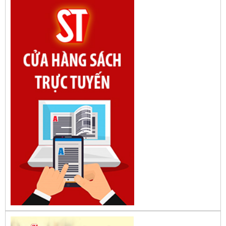
1. Bác Hồ ở Pháp. Tác giả: Bảo tàng Hồ Chí Minh.
2. Lịch sử Chính phủ (5 tập). Tác giả: Ban Chỉ đạo biên
soạn lịch sử Chính phủ.