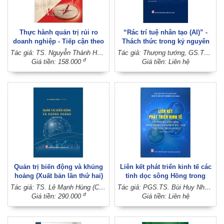
Thực hành quản trị rủi ro
“Rác trí tuệ nhân tạo (AI)” -
doanh nghiệp - Tiếp cận theo
Thách thức trong kỷ nguyên
các nguyên tắc của OECD
số (Sách chuyên khảo)
Tác giả: TS. Nguyễn Thành Hưởng
Tác giả: Thượng tướng, GS.TS. Nguyễn Văn Thành - Thiếu tá, ThS. Cù Xuân Vũ (Đồng chủ biên)
đ
Giá tiền: 158.000
Giá tiền: Liên hệ
Quản trị biến động và khủng
Liên kết phát triển kinh tế các
hoảng (Xuất bản lần thứ hai)
tỉnh dọc sông Hồng trong
hành lang kinh tế Bắc - Nam
Tác giả: TS. Lê Mạnh Hùng (Chủ biên)
Tác giả: PGS.TS. Bùi Huy Nhượng (Chủ biên)
(Việt Nam - Trung Quốc) (Sách
đ
Giá tiền: 290.000
Giá tiền: Liên hệ
chuyên khảo)