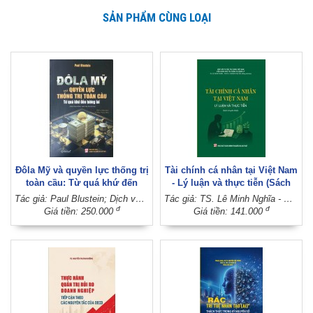
SẢN PHẨM CÙNG LOẠI
Đôla Mỹ và quyền lực thống trị
Tài chính cá nhân tại Việt Nam
toàn cầu: Từ quá khứ đến
- Lý luận và thực tiễn (Sách
tương lai (Sách tham khảo,
chuyên khảo)
Tác giả: Paul Blustein; Dịch và hiệu đính: Lê Tùng, Trọng Minh
Tác giả: TS. Lê Minh Nghĩa - PGS.TS. Nghiêm Thị Thà (Đồng chủ biên)
xuất bản lần thứ hai)
đ
đ
Giá tiền: 250.000
Giá tiền: 141.000