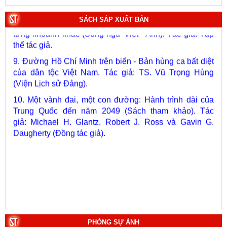
8. Hà Nội - Thành phố Hồ Chí Minh: Dấu ấn lịch sử qua
SÁCH SẮP XUẤT BẢN
từng khoảnh khắc (Song ngữ Việt - Anh). Tác giả: Tập
thể tác giả.
9. Đường Hồ Chí Minh trên biển - Bản hùng ca bất diệt
của dân tộc Việt Nam. Tác giả: TS. Vũ Trọng Hùng
(Viện Lịch sử Đảng).
10. Một vành đai, một con đường: Hành trình dài của
Trung Quốc đến năm 2049 (Sách tham khảo).
Tác
giả:
Michael H. Glantz, Robert J. Ross và Gavin G.
Daugherty (Đồng tác giả).
PHÓNG SỰ ẢNH