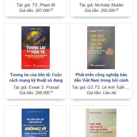
tế như một công cụ chiến
Tác giả: TS. Phạm Đi
Tác giả: Nicholas Mulder
tranh hiện đại (Sách tham
đ
đ
Giá tiền: 267.000
Giá tiền: 255.000
khảo, xuất bản lần thứ ba)
Tương lai của tiền tệ: Cuộc
Phát triển công nghiệp bán
cách mạng kỹ thuật số đang
dẫn Việt Nam trong bối cảnh
biến đổi tiền tệ và tài chính
cạnh tranh chiến lược toàn
Tác giả: Eswar S. Prasad
Tác giả: GS.TS. Lê Anh Tuấn - TS. Hà Huy Ngọc (Đồng chủ biên)
như thế nào (Xuất bản lần thứ
cầu (Sách chuyên khảo)
đ
Giá tiền: 298.000
Giá tiền: Liên hệ
hai)