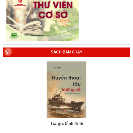
3. Việt Nam: Từ kỷ nguyên dựng nước đến kỷ nguyên
vươn mình của dân tộc. Tác giả: PGS.TS. Vũ Trọng
Lâm (Chủ biên).
4. Phát triển và hoàn thiện hệ thống lý luận của Đảng về
chủ nghĩa xã hội và con đường đi lên chủ nghĩa xã hội
ở Việt Nam qua 40 năm đổi mới tiến tới Đại hội đại biểu
toàn quốc lần thứ XIV. Tác giả: PGS.TS. Tô Huy Rứa
SÁCH BÁN CHẠY
(Chủ biên).
5. Xây dựng, phát triển con người Việt Nam - chủ thể
của quá trình phát triển đất nước nhanh, bền vững trong
giai đoạn mới. Tác giả: Vũ Thị Phương Hậu (Chủ biên).
6. Kết hợp chặt chẽ, hài hòa giữa phát triển văn hóa với
phát triển kinh tế, chính trị, xã hội. Tác giả: PGS.TS. Vũ
Văn Phúc (Chủ biên).
7. Chủ quyền của Việt Nam ở Hoàng Sa, Trường Sa
giai đoạn 1884 - 1975: Thực trạng khai thác và quản lý.
Tác giả: Thượng tướng, PGS.TS. Trần Quốc Tỏ (Chủ
 TS.
Tác giả Đình Kính
biên).