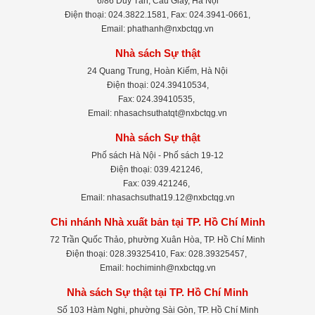
6/86 Duy Tân, Cầu Giấy, Hà Nội
Điện thoại: 024.3822.1581, Fax: 024.3941-0661,
Email: phathanh@nxbctqg.vn
Nhà sách Sự thật
24 Quang Trung, Hoàn Kiếm, Hà Nội
Điện thoại: 024.39410534,
Fax: 024.39410535,
Email: nhasachsuthatqt@nxbctqg.vn
Nhà sách Sự thật
Phố sách Hà Nội - Phố sách 19-12
Điện thoại: 039.421246,
Fax: 039.421246,
Email: nhasachsuthat19.12@nxbctqg.vn
Chi nhánh Nhà xuất bản tại TP. Hồ Chí Minh
72 Trần Quốc Thảo, phường Xuân Hòa, TP. Hồ Chí Minh
Điện thoại: 028.39325410, Fax: 028.39325457,
Email: hochiminh@nxbctqg.vn
Nhà sách Sự thật tại TP. Hồ Chí Minh
Số 103 Hàm Nghi, phường Sài Gòn, TP. Hồ Chí Minh