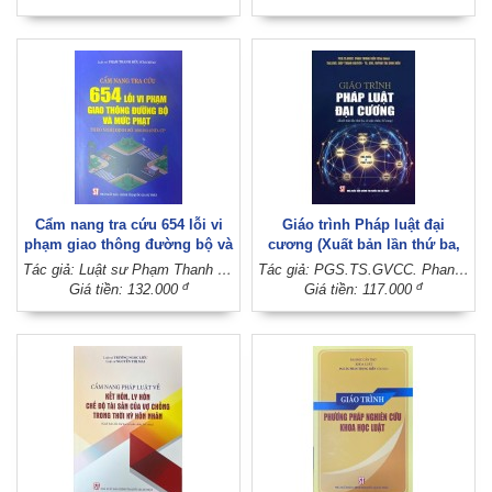
hòa xã hội chủ nghĩa Việt Nam
Cẩm nang tra cứu 654 lỗi vi
Giáo trình Pháp luật đại
phạm giao thông đường bộ và
cương (Xuất bản lần thứ ba,
mức phạt theo Nghị định số
có sửa chữa, bổ sung)
Tác giả: Luật sư Phạm Thanh Hữu (Chủ biên)
Tác giả: PGS.TS.GVCC. Phan Trung Hiền (Chủ biên); ThS.GVC. Diệp Thành Nguyên; TS.GVC. Huỳnh Thị Sinh Hiền
168/2024/NĐ-CP
đ
đ
Giá tiền: 132.000
Giá tiền: 117.000