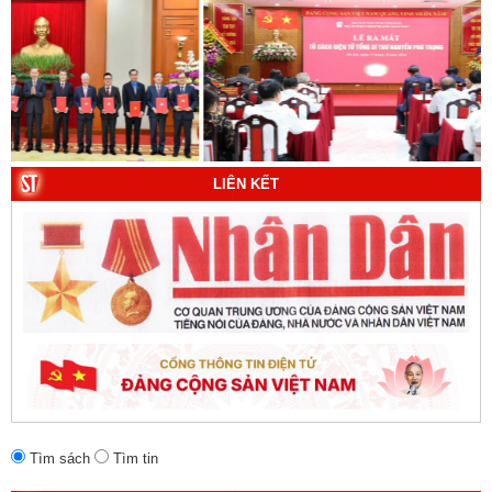
9. Đường Hồ Chí Minh trên biển - Bản hùng ca bất diệt
của dân tộc Việt Nam. Tác giả: TS. Vũ Trọng Hùng
(Viện Lịch sử Đảng).
10. Một vành đai, một con đường: Hành trình dài của
Trung Quốc đến năm 2049 (Sách tham khảo).
Tác
giả:
Michael H. Glantz, Robert J. Ross và Gavin G.
Daugherty (Đồng tác giả).
LIÊN KẾT
Tìm sách
Tìm tin