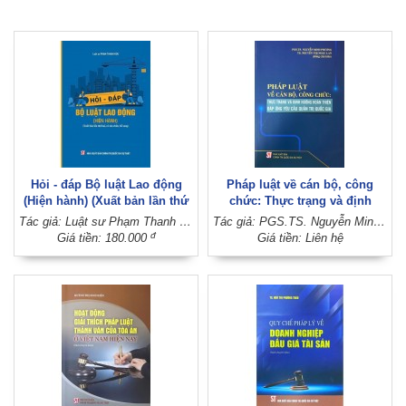
Hỏi - đáp Bộ luật Lao động
Pháp luật về cán bộ, công
(Hiện hành) (Xuất bản lần thứ
chức: Thực trạng và định
hai, có sửa chữa, bổ sung)
hướng hoàn thiện đáp ứng
Tác giả: Luật sư Phạm Thanh Hữu
Tác giả: PGS.TS. Nguyễn Minh Phương - TS. Nguyễn Thị Ngọc Lan (Đồng chủ biên)
yêu cầu quản trị quốc gia
đ
Giá tiền: 180.000
Giá tiền: Liên hệ