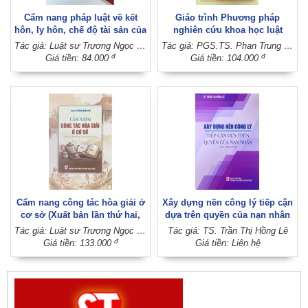
Cẩm nang pháp luật về kết
Giáo trình Phương pháp
hôn, ly hôn, chế độ tài sản của
nghiên cứu khoa học luật
vợ chồng trong thời kỳ hôn
Tác giả: Luật sư Trương Ngọc Liêu - Luật sư Nguyễn Thị Mai
Tác giả: PGS.TS. Phan Trung Hiền (Chủ biên) (Khoa Luật - Đại học Cần Thơ)
nhân (Xuất bản lần thứ hai có
đ
đ
Giá tiền: 84.000
Giá tiền: 104.000
sửa chữa, bổ sung)
Cẩm nang công tác hòa giải ở
Xây dựng nền công lý tiếp cận
cơ sở (Xuất bản lần thứ hai,
dựa trên quyền của nạn nhân
có sửa chữa, bổ sung)
(Sách chuyên khảo)
Tác giả: Luật sư Trương Ngọc Liêu
Tác giả: TS. Trần Thị Hồng Lê
đ
Giá tiền: 133.000
Giá tiền: Liên hệ