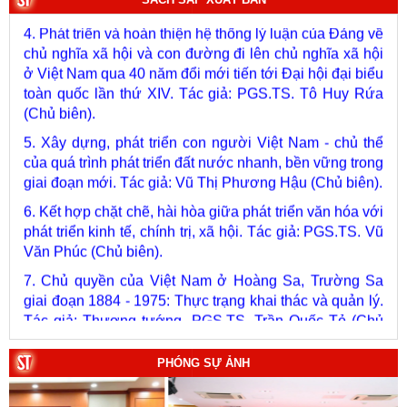
4. Phát triển và hoàn thiện hệ thống lý luận của Đảng về
chủ nghĩa xã hội và con đường đi lên chủ nghĩa xã hội
ở Việt Nam qua 40 năm đổi mới tiến tới Đại hội đại biểu
toàn quốc lần thứ XIV. Tác giả: PGS.TS. Tô Huy Rứa
(Chủ biên).
5. Xây dựng, phát triển con người Việt Nam - chủ thể
của quá trình phát triển đất nước nhanh, bền vững trong
giai đoạn mới. Tác giả: Vũ Thị Phương Hậu (Chủ biên).
6. Kết hợp chặt chẽ, hài hòa giữa phát triển văn hóa với
phát triển kinh tế, chính trị, xã hội. Tác giả: PGS.TS. Vũ
Văn Phúc (Chủ biên).
7. Chủ quyền của Việt Nam ở Hoàng Sa, Trường Sa
giai đoạn 1884 - 1975: Thực trạng khai thác và quản lý.
Tác giả: Thượng tướng, PGS.TS. Trần Quốc Tỏ (Chủ
biên).
8. Hà Nội - Thành phố Hồ Chí Minh: Dấu ấn lịch sử qua
PHÓNG SỰ ẢNH
từng khoảnh khắc (Song ngữ Việt - Anh). Tác giả: Tập
thể tác giả.