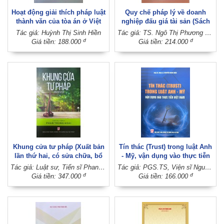
Hoạt động giải thích pháp luật
Quy chế pháp lý về doanh
thành văn của tòa án ở Việt
nghiệp đấu giá tài sản (Sách
Nam hiện nay (Sách chuyên
chuyên khảo)
Tác giả: Huỳnh Thị Sinh Hiền
Tác giả: TS. Ngô Thị Phương Thảo
khảo)
đ
đ
Giá tiền: 188.000
Giá tiền: 214.000
Khung cửa tư pháp (Xuất bản
Tín thác (Trust) trong luật Anh
lần thứ hai, có sửa chữa, bổ
- Mỹ, vận dụng vào thực tiễn
sung)
Việt Nam
Tác giả: Luật sư, Tiến sĩ Phan Trung Hoài
Tác giả: PGS.TS, Viện sĩ Nguyễn Ngọc Điện
đ
đ
Giá tiền: 347.000
Giá tiền: 166.000