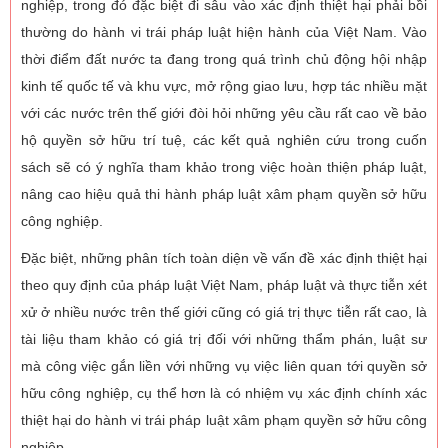
nghiệp, trong đó đặc biệt đi sâu vào xác định thiệt hại phải bồi
thường do hành vi trái pháp luật hiện hành của Việt Nam. Vào
thời điểm đất nước ta đang trong quá trình chủ động hội nhập
kinh tế quốc tế và khu vực, mở rộng giao lưu, hợp tác nhiều mặt
với các nước trên thế giới đòi hỏi những yêu cầu rất cao về bảo
hộ quyền sở hữu trí tuệ, các kết quả nghiên cứu trong cuốn
sách sẽ có ý nghĩa tham khảo trong việc hoàn thiện pháp luật,
nâng cao hiệu quả thi hành pháp luật xâm phạm quyền sở hữu
công nghiệp.
Đặc biệt, những phân tích toàn diện về vấn đề xác định thiệt hại
theo quy định của pháp luật Việt Nam, pháp luật và thực tiễn xét
xử ở nhiều nước trên thế giới cũng có giá trị thực tiễn rất cao, là
tài liệu tham khảo có giá trị đối với những thẩm phán, luật sư
mà công việc gắn liền với những vụ việc liên quan tới quyền sở
hữu công nghiệp, cụ thể hơn là có nhiệm vụ xác định chính xác
thiệt hại do hành vi trái pháp luật xâm phạm quyền sở hữu công
nghiệp.