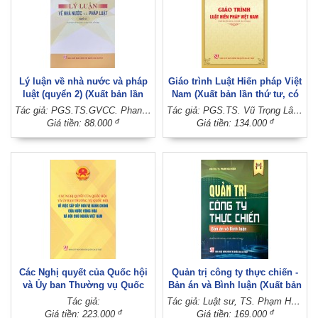
Lý luận về nhà nước và pháp
Giáo trình Luật Hiến pháp Việt
luật (quyển 2) (Xuất bản lần
Nam (Xuất bản lần thứ tư, có
thứ năm, có sửa chữa, bổ
chỉnh sửa, bổ sung)
Tác giả: PGS.TS.GVCC. Phan Trung Hiền
Tác giả: PGS.TS. Vũ Trọng Lâm (Chủ biên)
sung)
đ
đ
Giá tiền: 88.000
Giá tiền: 134.000
Các Nghị quyết của Quốc hội
Quản trị công ty thực chiến -
và Ủy ban Thường vụ Quốc
Bản án và Bình luận (Xuất bản
hội về việc sắp xếp đơn vị
lần thứ hai, có sửa chữa, bổ
Tác giả:
Tác giả: Luật sư, TS. Phạm Hoài Huấn
hành chính của nước Cộng
sung)
đ
đ
Giá tiền: 223.000
Giá tiền: 169.000