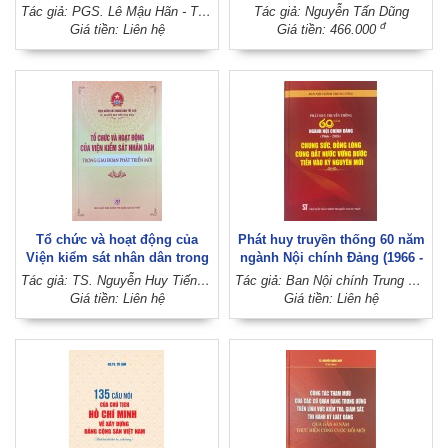
Nam (1930 - 2025)
hai)
Tác giả: PGS. Lê Mậu Hãn - TS. Võ Văn Bé
Tác giả: Nguyễn Tấn Dũng
đ
Giá tiền: Liên hệ
Giá tiền: 466.000
Tổ chức và hoạt động của
Phát huy truyền thống 60 năm
Viện kiểm sát nhân dân trong
ngành Nội chính Đảng (1966 -
giai đoạn phát triển mới
2026), chung sức, đồng lòng
Tác giả: TS. Nguyễn Huy Tiến (Chủ biên) (Viện Kiểm sát nhân dân tối cao)
Tác giả: Ban Nội chính Trung ương
cùng đất nước vững bước tiến
Giá tiền: Liên hệ
Giá tiền: Liên hệ
vào kỷ nguyên mới