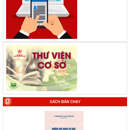
SÁCH BÁN CHẠY
1. Bác Hồ ở Pháp. Tác giả: Bảo tàng Hồ Chí Minh.
2. Lịch sử Chính phủ (5 tập). Tác giả: Ban Chỉ đạo biên
soạn lịch sử Chính phủ.
3. Việt Nam: Từ kỷ nguyên dựng nước đến kỷ nguyên