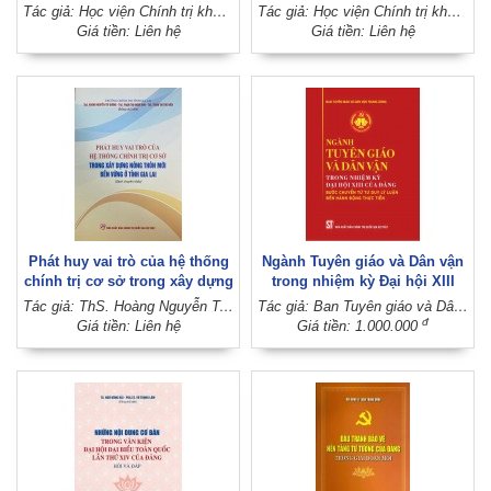
hiện của Đảng Cộng sản Việt
hiện của Đảng Cộng sản Việt
Tác giả: Học viện Chính trị khu vực I (Học viện Chính trị quốc gia Hồ Chí Minh)
Tác giả: Học viện Chính trị khu vực I (Học viện Chính trị quốc gia Hồ Chí Minh)
Nam về phát triển kinh tế thị
Nam về xây dựng chủ nghĩa xã
Giá tiền: Liên hệ
Giá tiền: Liên hệ
trường định hướng xã hội chủ
hội, phát huy nền dân chủ xã
nghĩa và hội nhập quốc tế
hội chủ nghĩa và sức mạnh
(Sách chuyên khảo)
đại đoàn kết toàn dân tộc
(Sách chuyên khảo)
Phát huy vai trò của hệ thống
Ngành Tuyên giáo và Dân vận
chính trị cơ sở trong xây dựng
trong nhiệm kỳ Đại hội XIII
nông thôn mới bền vững ở
của Đảng: Bước chuyển từ tư
Tác giả: ThS. Hoàng Nguyễn Trí Dương - ThS. Phạm Thị Nhâm Anh - ThS. Trịnh Thị Thu Hiền (Đồng chủ biên)
Tác giả: Ban Tuyên giáo và Dân vận Trung ương
tỉnh Gia Lai (Sách chuyên
duy lý luận đến hành động
đ
Giá tiền: Liên hệ
Giá tiền: 1.000.000
khảo)
thực tiễn