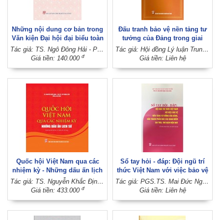
Những nội dung cơ bản trong
Đấu tranh bảo vệ nền tảng tư
Văn kiện Đại hội đại biểu toàn
tưởng của Đảng trong giai
quốc lần thứ XIV của Đảng -
đoạn mới
Tác giả: TS. Ngô Đông Hải - PGS.TS. Vũ Trọng Lâm (Đồng chủ biên)
Tác giả: Hội đồng Lý luận Trung ương
Hỏi và đáp
đ
Giá tiền: 140.000
Giá tiền: Liên hệ
Quốc hội Việt Nam qua các
Sổ tay hỏi - đáp: Đội ngũ trí
nhiệm kỳ - Những dấu ấn lịch
thức Việt Nam với việc bảo vệ
sử (Xuất bản lần thứ hai, có
nền tảng tư tưởng của Đảng,
Tác giả: TS. Nguyễn Khắc Định - PGS.TS. Vũ Trọng Lâm (Đồng chủ biên)
Tác giả: PGS.TS. Mai Đức Ngọc (Chủ biên)
chỉnh sửa, bổ sung)
đấu tranh phản bác các quan
đ
Giá tiền: 433.000
Giá tiền: Liên hệ
điểm sai trái, thù địch hiện
nay (Tài liệu tham khảo, lưu
hành nội bộ)