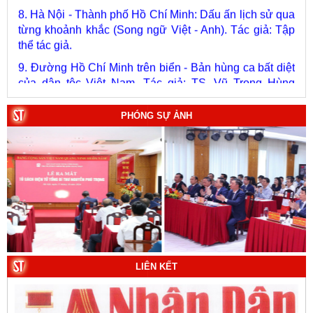
từng khoảnh khắc (Song ngữ Việt - Anh). Tác giả: Tập
thể tác giả.
9. Đường Hồ Chí Minh trên biển - Bản hùng ca bất diệt
của dân tộc Việt Nam. Tác giả: TS. Vũ Trọng Hùng
(Viện Lịch sử Đảng).
10. Một vành đai, một con đường: Hành trình dài của
PHÓNG SỰ ẢNH
Trung Quốc đến năm 2049 (Sách tham khảo).
Tác
giả:
Michael H. Glantz, Robert J. Ross và Gavin G.
Daugherty (Đồng tác giả).
LIÊN KẾT