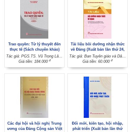
Trao quyền: Từ lý thuyết đến
Tài liệu bồi dưỡng nhận thức
thực tế (Sách chuyên khảo)
về Đảng (Xuất bản lần thứ 24,
(Xuất bản lần thứ hai)
có sửa chữa, bổ sung theo
Tác giả: PGS.TS. Vũ Trọng Lâm - ThS. Lê Thanh Tùng
Tác giả: Ban Tuyên giáo và Dân vận Trung ương
Văn kiện Đại hội lần thứ XIV
đ
đ
Giá tiền: 184.000
Giá tiền: 60.000
của Đảng)
Các đại hội và hội nghị Trung
Đổi mới, kiến tạo, hội nhập,
ương của Đảng Cộng sản Việt
phát triển (Xuất bản lần thứ