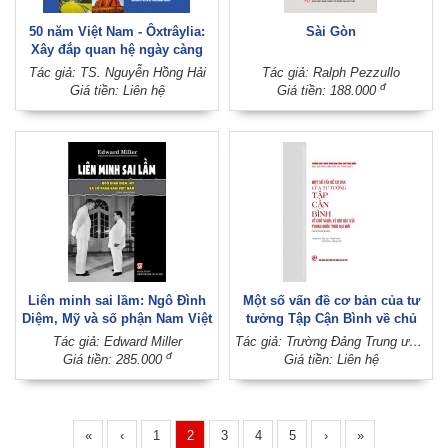
50 năm Việt Nam - Ôxtrâylia:
Sài Gòn
Xây đắp quan hệ ngày càng
toàn diện, bình đẳng, tin cậy
Tác giả: TS. Nguyễn Hồng Hải
Tác giả: Ralph Pezzullo
(50 years of Vietnam -
đ
Giá tiền: Liên hệ
Giá tiền: 188.000
Australia relations: Enhancing
an increasingly
comprehensive strategic
relationship based on equality
and mutual trust)
Liên minh sai lầm: Ngô Đình
Một số vấn đề cơ bản của tư
Diệm, Mỹ và số phận Nam Việt
tưởng Tập Cận Bình về chủ
Nam (Sách tham khảo)
nghĩa xã hội đặc sắc Trung
Tác giả: Edward Miller
Tác giả: Trường Đảng Trung ương Đảng Cộng sản Trung Quốc (Học viện Hành chính quốc gia, Trung Quốc)
Quốc thời đại mới
đ
Giá tiền: 285.000
Giá tiền: Liên hệ
«
‹
1
2
3
4
5
›
»