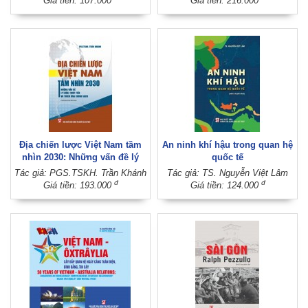
Giá tiền: 107.000
Giá tiền: 216.000
Địa chiến lược Việt Nam tầm
An ninh khí hậu trong quan hệ
nhìn 2030: Những vấn đề lý
quốc tế
luận, thực tiễn và thích ứng
Tác giả: PGS.TSKH. Trần Khánh
Tác giả: TS. Nguyễn Việt Lâm
chính sách (Xuất bản lần thứ
đ
đ
Giá tiền: 193.000
Giá tiền: 124.000
hai)