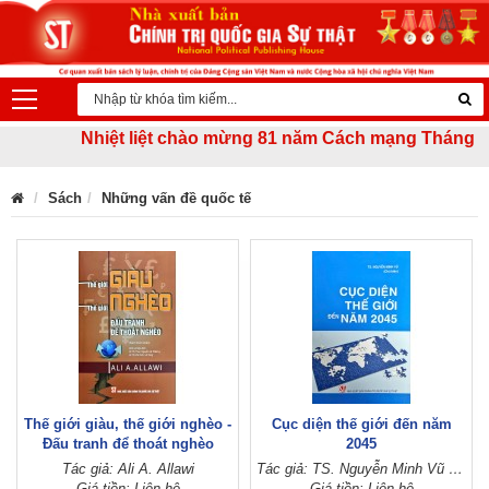
Nhiệt liệt chào mừng 81 năm Cách mạng Tháng Tám th
Sách
Những vấn đề quốc tế
Thế giới giàu, thế giới nghèo -
Cục diện thế giới đến năm
Đấu tranh để thoát nghèo
2045
(Sách tham khảo)
Tác giả: Ali A. Allawi
Tác giả: TS. Nguyễn Minh Vũ (chủ biên)
Giá tiền: Liên hệ
Giá tiền: Liên hệ