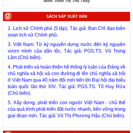
1. Bác Hồ ở Pháp. Tác giả: Bảo tàng Hồ Chí Minh.
SÁCH SẮP XUẤT BẢN
2. Lịch sử Chính phủ (5 tập). Tác giả: Ban Chỉ đạo biên
soạn lịch sử Chính phủ.
3. Việt Nam: Từ kỷ nguyên dựng nước đến kỷ nguyên
vươn mình của dân tộc. Tác giả: PGS.TS. Vũ Trọng
Lâm (Chủ biên).
4. Phát triển và hoàn thiện hệ thống lý luận của Đảng về
chủ nghĩa xã hội và con đường đi lên chủ nghĩa xã hội
ở Việt Nam qua 40 năm đổi mới tiến tới Đại hội đại biểu
toàn quốc lần thứ XIV. Tác giả: PGS.TS. Tô Huy Rứa
(Chủ biên).
5. Xây dựng, phát triển con người Việt Nam - chủ thể
của quá trình phát triển đất nước nhanh, bền vững trong
giai đoạn mới. Tác giả: Vũ Thị Phương Hậu (Chủ biên).
6. Kết hợp chặt chẽ, hài hòa giữa phát triển văn hóa với
phát triển kinh tế, chính trị, xã hội. Tác giả: PGS.TS. Vũ
Văn Phúc (Chủ biên).