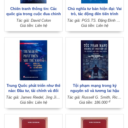
Chiến tranh thông tin: Các
Chủ nghĩa tư bản hiện đại: Vai
quốc gia trong cuộc đua chinh
trò, tác động đến tiến trình
phục tâm trí con người (Sách
phát triển của thế giới và định
Tác giả: David Colon
Tác giả: PGS.TS. Đặng Đình Quý (Chủ biên)
tham khảo)
hướng chính sách của Việt
Giá tiền: Liên hệ
Giá tiền: Liên hệ
Nam (Sách chuyên khảo)
Trung Quốc phát triển như thế
Tội phạm mạng trong kỷ
nào: Đầu tư, tài chính và đổi
nguyên số và tương lai hậu
mới
đại dịch (Sách tham khảo)
Tác giả: James Riedel, Jing Jin và Jian Gao
Tác giả: Russell G. Smith, Rick Sarre, Lennon Yao-Chung Chang, Laurie Yiu-Chung Lau (Đồng chủ biên)
đ
Giá tiền: Liên hệ
Giá tiền: 186.000