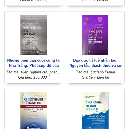
Những biên bản cuối cùng tại
Đạo đức trí tuệ nhân tạo:
Nhà Trắng: Phút sụp đổ của
Nguyên tắc, thách thức và cơ
Việt Nam Cộng hòa (Xuất bản
hội (Sách tham khảo)
Tác giả: Viện Nghiên cứu phát triển Phương Đông - Ngô Bắc biên dịch
Tác giả: Luciano Floridi
lần thứ ba)
đ
Giá tiền: 135.000
Giá tiền: Liên hệ