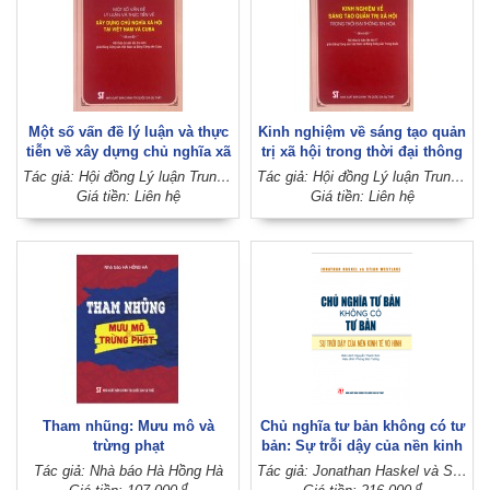
Một số vấn đề lý luận và thực
Kinh nghiệm về sáng tạo quản
tiễn về xây dựng chủ nghĩa xã
trị xã hội trong thời đại thông
hội tại Việt Nam và Cuba - Hội
tin hóa - Hội thảo lý luận lần
Tác giả: Hội đồng Lý luận Trung ương
Tác giả: Hội đồng Lý luận Trung ương
thảo lý luận lần thứ năm giữa
thứ 17 giữa Đảng Cộng sản
Giá tiền: Liên hệ
Giá tiền: Liên hệ
Đảng Cộng sản Việt Nam và
Việt Nam và Đảng Cộng sản
Đảng Cộng sản Cuba
Trung Quốc
Tham nhũng: Mưu mô và
Chủ nghĩa tư bản không có tư
trừng phạt
bản: Sự trỗi dậy của nền kinh
tế vô hình
Tác giả: Nhà báo Hà Hồng Hà
Tác giả: Jonathan Haskel và Stian Westlake; Biên dịch: Nguyễn Thanh Sơn; Hiệu đính: Phùng Đức Tường
đ
đ