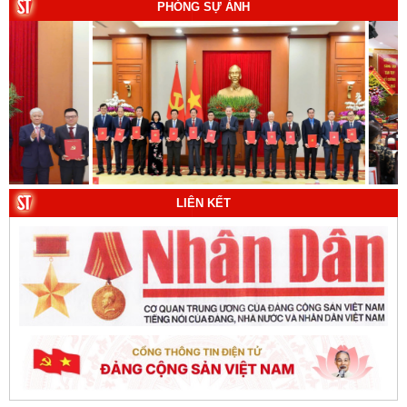
PHÓNG SỰ ẢNH
7. Chủ quyền của Việt Nam ở Hoàng Sa, Trường Sa
giai đoạn 1884 - 1975: Thực trạng khai thác và quản lý.
Tác giả: Thượng tướng, PGS.TS. Trần Quốc Tỏ (Chủ
biên).
8. Hà Nội - Thành phố Hồ Chí Minh: Dấu ấn lịch sử qua
từng khoảnh khắc (Song ngữ Việt - Anh). Tác giả: Tập
thể tác giả.
9. Đường Hồ Chí Minh trên biển - Bản hùng ca bất diệt
của dân tộc Việt Nam. Tác giả: TS. Vũ Trọng Hùng
LIÊN KẾT
(Viện Lịch sử Đảng).
10. Một vành đai, một con đường: Hành trình dài của
Trung Quốc đến năm 2049 (Sách tham khảo).
Tác
giả:
Michael H. Glantz, Robert J. Ross và Gavin G.
Daugherty (Đồng tác giả).