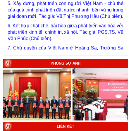
của quá trình phát triển đất nước nhanh, bền vững trong
giai đoạn mới. Tác giả: Vũ Thị Phương Hậu (Chủ biên).
6. Kết hợp chặt chẽ, hài hòa giữa phát triển văn hóa với
phát triển kinh tế, chính trị, xã hội. Tác giả: PGS.TS. Vũ
Văn Phúc (Chủ biên).
7. Chủ quyền của Việt Nam ở Hoàng Sa, Trường Sa
giai đoạn 1884 - 1975: Thực trạng khai thác và quản lý.
Tác giả: Thượng tướng, PGS.TS. Trần Quốc Tỏ (Chủ
biên).
PHÓNG SỰ ẢNH
8. Hà Nội - Thành phố Hồ Chí Minh: Dấu ấn lịch sử qua
từng khoảnh khắc (Song ngữ Việt - Anh). Tác giả: Tập
thể tác giả.
9. Đường Hồ Chí Minh trên biển - Bản hùng ca bất diệt
của dân tộc Việt Nam. Tác giả: TS. Vũ Trọng Hùng
(Viện Lịch sử Đảng).
10. Một vành đai, một con đường: Hành trình dài của
Trung Quốc đến năm 2049 (Sách tham khảo).
Tác
giả:
Michael H. Glantz, Robert J. Ross và Gavin G.
LIÊN KẾT