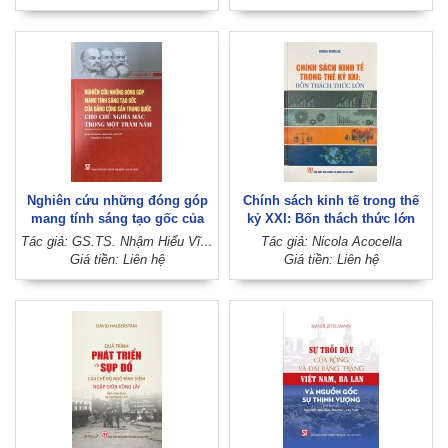
Nghiên cứu những đóng góp
Chính sách kinh tế trong thế
mang tính sáng tạo gốc của
kỷ XXI: Bốn thách thức lớn
Đảng Cộng sản Trung Quốc
Tác giả: GS.TS. Nhậm Hiểu Vĩ; Dịch giả: Diêm Kiệt Hoa, Vương Thục Hội, Quốc Tri Phi, Trương Mậu Du, Âu Việt Hưng
Tác giả: Nicola Acocella
cho chủ nghĩa Mác trong một
Giá tiền: Liên hệ
Giá tiền: Liên hệ
trăm năm