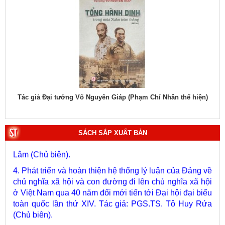
1. Bác Hồ ở Pháp. Tác giả: Bảo tàng Hồ Chí Minh.
2. Lịch sử Chính phủ (5 tập). Tác giả: Ban Chỉ đạo biên
hiệu
Tác giả Đại tướng Võ Nguyên Giáp (Phạm Chí Nhân thể hiện)
Tác
soạn lịch sử Chính phủ.
3. Việt Nam: Từ kỷ nguyên dựng nước đến kỷ nguyên
vươn mình của dân tộc. Tác giả: PGS.TS. Vũ Trọng
SÁCH SẮP XUẤT BẢN
Lâm (Chủ biên).
4. Phát triển và hoàn thiện hệ thống lý luận của Đảng về
chủ nghĩa xã hội và con đường đi lên chủ nghĩa xã hội
ở Việt Nam qua 40 năm đổi mới tiến tới Đại hội đại biểu
toàn quốc lần thứ XIV. Tác giả: PGS.TS. Tô Huy Rứa
(Chủ biên).
5. Xây dựng, phát triển con người Việt Nam - chủ thể