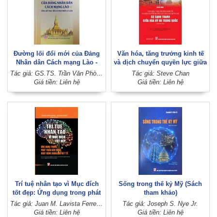
Đường lối đổi mới của Đảng
Văn hóa, tăng trưởng kinh tế
Nhân dân Cách mạng Lào -
và dịch chuyển quyền lực giữa
Tổng kết thực tiễn và phát
các quốc gia: Sự cạnh tranh
Tác giả: GS.TS. Trần Văn Phòng, PGS.TS. Đinh Ngọc Giang (Đồng chủ biên)
Tác giả: Steve Chan
triển lý luận
giữa Hoa Kỳ và Trung Quốc
Giá tiền: Liên hệ
Giá tiền: Liên hệ
(Sách tham khảo)
Trí tuệ nhân tạo vì Mục đích
Sống trong thế kỷ Mỹ (Sách
tốt đẹp: Ứng dụng trong phát
tham khảo)
triển bền vững, hoạt động
Tác giả: Juan M. Lavista Ferres - William B. Weeks (Đồng chủ biên)
Tác giả: Joseph S. Nye Jr.
nhân đạo và y tế
Giá tiền: Liên hệ
Giá tiền: Liên hệ