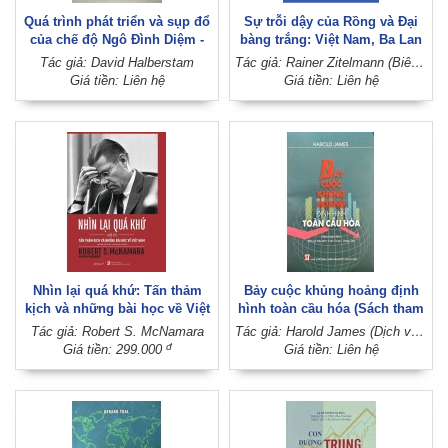
Quá trình phát triển và sụp đổ
Sự trỗi dậy của Rồng và Đại
của chế độ Ngô Đình Diệm -
bàng trắng: Việt Nam, Ba Lan
Ngập giữa vũng lầy
và nguồn gốc sự thịnh vượng
Tác giả: David Halberstam
Tác giả: Rainer Zitelmann (Biên dịch - Hiệu đính: Thu Thủy - Chu Ngân)
(Sách tham khảo)
Giá tiền: Liên hệ
Giá tiền: Liên hệ
Nhìn lại quá khứ: Tấn thảm
Bảy cuộc khủng hoảng định
kịch và những bài học về Việt
hình toàn cầu hóa (Sách tham
Nam
khảo)
Tác giả: Robert S. McNamara
Tác giả: Harold James (Dịch và hiệu đính: Tuấn Trung - Thoan Thu)
đ
Giá tiền: 299.000
Giá tiền: Liên hệ