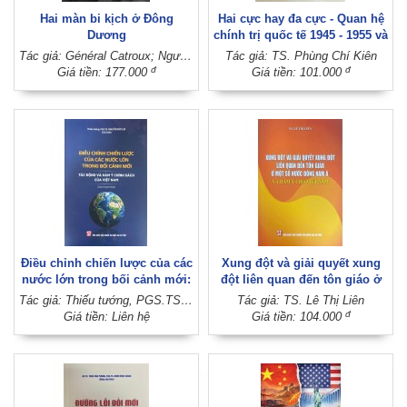
Hai màn bi kịch ở Đông
Hai cực hay đa cực - Quan hệ
Dương
chính trị quốc tế 1945 - 1955 và
tác động tới cách mạng Việt
Tác giả: Général Catroux; Người dịch: Mai Yên Thi; Người hiệu đính: Trịnh Thị Thu Thủy
Tác giả: TS. Phùng Chí Kiên
Nam (Sách chuyên khảo) (Xuất
đ
đ
Giá tiền: 177.000
Giá tiền: 101.000
bản lần thứ hai)
Điều chỉnh chiến lược của các
Xung đột và giải quyết xung
nước lớn trong bối cảnh mới:
đột liên quan đến tôn giáo ở
Tác động và hàm ý chính sách
một số nước Đông Nam Á và
Tác giả: Thiếu tướng, PGS.TS. Nguyễn Đức Lợi (Chủ biên)
Tác giả: TS. Lê Thị Liên
của Việt Nam (Sách chuyên
hàm ý cho Việt Nam
đ
Giá tiền: Liên hệ
Giá tiền: 104.000
khảo)