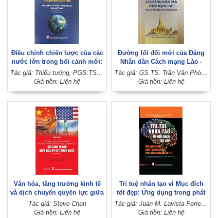
Điều chỉnh chiến lược của các
Đường lối đổi mới của Đảng
nước lớn trong bối cảnh mới:
Nhân dân Cách mạng Lào -
Tác động và hàm ý chính sách
Tổng kết thực tiễn và phát
Tác giả: Thiếu tướng, PGS.TS. Nguyễn Đức Lợi (Chủ biên)
Tác giả: GS.TS. Trần Văn Phòng, PGS.TS. Đinh Ngọc Giang (Đồng chủ biên)
của Việt Nam (Sách chuyên
triển lý luận
Giá tiền: Liên hệ
Giá tiền: Liên hệ
khảo)
Văn hóa, tăng trưởng kinh tế
Trí tuệ nhân tạo vì Mục đích
và dịch chuyển quyền lực giữa
tốt đẹp: Ứng dụng trong phát
các quốc gia: Sự cạnh tranh
triển bền vững, hoạt động
Tác giả: Steve Chan
Tác giả: Juan M. Lavista Ferres - William B. Weeks (Đồng chủ biên)
giữa Hoa Kỳ và Trung Quốc
nhân đạo và y tế
Giá tiền: Liên hệ
Giá tiền: Liên hệ