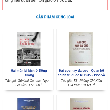
tàng liên quan đến tôn giáo ở nước ta.
SẢN PHẨM CÙNG LOẠI
Hai màn bi kịch ở Đông
Hai cực hay đa cực - Quan hệ
Dương
chính trị quốc tế 1945 - 1955 và
tác động tới cách mạng Việt
Tác giả: Général Catroux; Người dịch: Mai Yên Thi; Người hiệu đính: Trịnh Thị Thu Thủy
Tác giả: TS. Phùng Chí Kiên
Nam (Sách chuyên khảo) (Xuất
đ
đ
Giá tiền: 177.000
Giá tiền: 101.000
bản lần thứ hai)