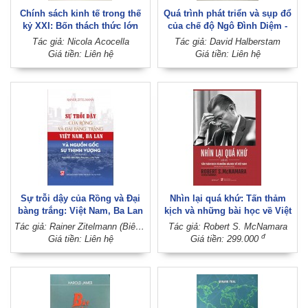
Chính sách kinh tế trong thế
Quá trình phát triển và sụp đổ
kỷ XXI: Bốn thách thức lớn
của chế độ Ngô Đình Diệm -
Ngập giữa vũng lầy
Tác giả: Nicola Acocella
Tác giả: David Halberstam
Giá tiền: Liên hệ
Giá tiền: Liên hệ
Sự trỗi dậy của Rồng và Đại
Nhìn lại quá khứ: Tấn thảm
bàng trắng: Việt Nam, Ba Lan
kịch và những bài học về Việt
và nguồn gốc sự thịnh vượng
Nam
Tác giả: Rainer Zitelmann (Biên dịch - Hiệu đính: Thu Thủy - Chu Ngân)
Tác giả: Robert S. McNamara
(Sách tham khảo)
đ
Giá tiền: Liên hệ
Giá tiền: 299.000