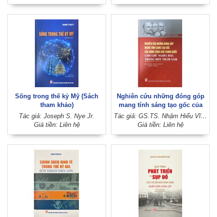
(Sách tham khảo)
Sống trong thế kỷ Mỹ (Sách
Nghiên cứu những đóng góp
tham khảo)
mang tính sáng tạo gốc của
Đảng Cộng sản Trung Quốc
Tác giả: Joseph S. Nye Jr.
Tác giả: GS.TS. Nhậm Hiểu Vĩ; Dịch giả: Diêm Kiệt Hoa, Vương Thục Hội, Quốc Tri Phi, Trương Mậu Du, Âu Việt Hưng
cho chủ nghĩa Mác trong một
Giá tiền: Liên hệ
Giá tiền: Liên hệ
trăm năm