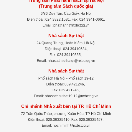
Trung tâm Phát hành sách tại Hà Nội
(Trung tâm Sách quốc gia)
6/86 Duy Tân, Cầu Giấy, Hà Nội
Điện thoại: 024.3822.1581, Fax: 024.3941-0661,
Email: phathanh@nxbctqg.vn
Nhà sách Sự thật
24 Quang Trung, Hoàn Kiếm, Hà Nội
Điện thoại: 024.39410534,
Fax: 024.39410535,
Email: nhasachsuthatqt@nxbctqg.vn
Nhà sách Sự thật
Phố sách Hà Nội - Phố sách 19-12
Điện thoại: 039.421246,
Fax: 039.421246,
Email: nhasachsuthat19.12@nxbctqg.vn
Chi nhánh Nhà xuất bản tại TP. Hồ Chí Minh
72 Trần Quốc Thảo, phường Xuân Hòa, TP. Hồ Chí Minh
Điện thoại: 028.39325410, Fax: 028.39325457,
Email: hochiminh@nxbctqg.vn