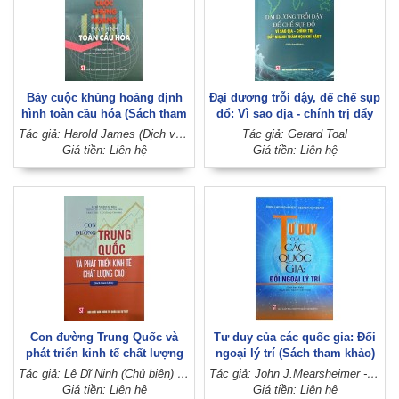
Bảy cuộc khủng hoảng định
Đại dương trỗi dậy, đế chế sụp
hình toàn cầu hóa (Sách tham
đổ: Vì sao địa - chính trị đẩy
khảo)
nhanh thảm họa khí hậu?
Tác giả: Harold James (Dịch và hiệu đính: Tuấn Trung - Thoan Thu)
Tác giả: Gerard Toal
(Sách tham khảo)
Giá tiền: Liên hệ
Giá tiền: Liên hệ
Con đường Trung Quốc và
Tư duy của các quốc gia: Đối
phát triển kinh tế chất lượng
ngoại lý trí (Sách tham khảo)
cao (Sách tham khảo)
Tác giả: Lệ Dĩ Ninh (Chủ biên) - Trình Chí Cường (Phó Chủ biên) - Triệu Thu Vận (Trợ lý Chủ biên)
Tác giả: John J.Mearsheimer - Sebastian Rosato
Giá tiền: Liên hệ
Giá tiền: Liên hệ