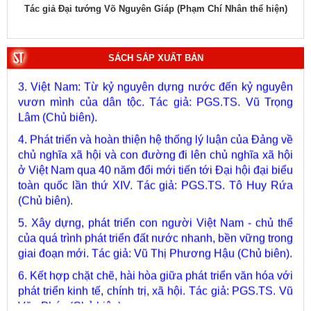
1. Bác Hồ ở Pháp. Tác giả: Bảo tàng Hồ Chí Minh.
hiệu
Tác giả Đại tướng Võ Nguyên Giáp (Phạm Chí Nhân thể hiện)
Tác
2. Lịch sử Chính phủ (5 tập). Tác giả: Ban Chỉ đạo biên
soạn lịch sử Chính phủ.
SÁCH SẮP XUẤT BẢN
3. Việt Nam: Từ kỷ nguyên dựng nước đến kỷ nguyên
vươn mình của dân tộc. Tác giả: PGS.TS. Vũ Trọng
Lâm (Chủ biên).
4. Phát triển và hoàn thiện hệ thống lý luận của Đảng về
chủ nghĩa xã hội và con đường đi lên chủ nghĩa xã hội
ở Việt Nam qua 40 năm đổi mới tiến tới Đại hội đại biểu
toàn quốc lần thứ XIV. Tác giả: PGS.TS. Tô Huy Rứa
(Chủ biên).
5. Xây dựng, phát triển con người Việt Nam - chủ thể
của quá trình phát triển đất nước nhanh, bền vững trong
giai đoạn mới. Tác giả: Vũ Thị Phương Hậu (Chủ biên).
6. Kết hợp chặt chẽ, hài hòa giữa phát triển văn hóa với
phát triển kinh tế, chính trị, xã hội. Tác giả: PGS.TS. Vũ
Văn Phúc (Chủ biên).
7. Chủ quyền của Việt Nam ở Hoàng Sa, Trường Sa