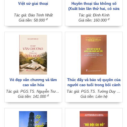
Việt sử giai thoại
Huyền thoại tàu không số
(Xuất bản lần thứ hai, có sửa
chữa, bổ sung)
Tác giả: Đào Trinh Nhất
Tác giả: Đình Kính
đ
đ
Giá tiền: 58.000
Giá tiền: 160.000
Vẻ đẹp văn chương và tầm
Thúc đẩy và bảo vệ quyền của
cao văn hóa
người cao tuổi trong bối cảnh
già hóa dân số ở Việt Nam
Tác giả: PGS.TS. Nguyễn Trường Lịch
Tác giả: PGS.TS. Tường Duy Kiên - PGS.TS. Nguyễn Thị Thanh Hải - TS. Chu Thị Thúy Hằng (Đồng chủ biên)
(Sách chuyên khảo)
đ
Giá tiền: 141.000
Giá tiền: Liên hệ