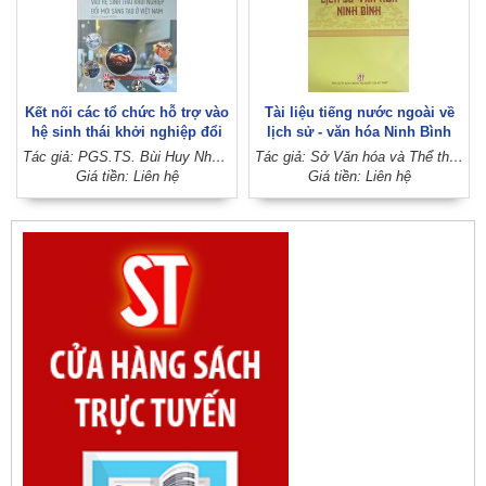
Kết nối các tổ chức hỗ trợ vào
Tài liệu tiếng nước ngoài về
hệ sinh thái khởi nghiệp đổi
lịch sử - văn hóa Ninh Bình
mới sáng tạo ở Việt Nam
Tác giả: PGS.TS. Bùi Huy Nhượng - PGS.TS. Nguyễn Minh Ngọc (Đồng chủ biên)
Tác giả: Sở Văn hóa và Thể thao - Ủy ban nhân dân tỉnh Ninh Bình
(Sách chuyên khảo)
Giá tiền: Liên hệ
Giá tiền: Liên hệ