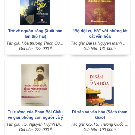
Trở về nguồn sáng (Xuất bản
“Bộ đội cụ Hồ” với những lát
lần thứ hai)
cắt văn hóa
Tác giả: Hòa thượng Thích Quảng Tùng
Tác giả: Đại tá Nguyễn Mạnh Thắng - Đại tá, TS. Phạm Duy Vụ - Thượng tá, TS. Hoàng Chung Hiếu - Đại tá Trịnh Bá Hưng
đ
đ
Giá tiền: 122.000
Giá tiền: 131.000
Tư tưởng của Phan Bội Châu
Di sản và văn hóa (Sách tham
về giải phóng con người và ý
khảo)
nghĩa lịch sử (Sách chuyên
Tác giả: TS. Nguyễn Huỳnh Bích Phương
Tác giả: GS.TS. Trương Quốc Bình
khảo)
đ
đ
Giá tiền: 222.000
Giá tiền: 190.000