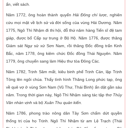
ẩn, viết sách.
Năm 1772, ông hoàn thành quyển
Hải Đông chí lược
, nghiên
cứu mọi mặt về lịch sử và đời sống của vùng Hải Dương. Năm
1775, Ngô Thì Nhậm đi thi hội, đỗ thứ năm hàng Tiến sĩ đệ tam
giáp, được bổ Cấp sự trung ở Bộ Hộ. Năm 1776, được thăng
Giám sát Ngự sử xứ Sơn Nam, rồi thăng Đốc đồng trấn Kinh
Bắc, năm 1778, ông kiêm chức Đốc đồng Thái Nguyên. Năm
1779, ông chuyển sang làm Hiệu thư tòa Đông Các.
Năm 1782, Trịnh Sâm mất, kiêu binh phế Trịnh Cán, lập Trịnh
Tông lên ngôi chúa. Thấy tình hình Thăng Long phức tạp, ông
về quê vợ ở vùng Sơn Nam (Vũ Thư, Thái Bình) ẩn dật gần sáu
năm. Trong thời gian này, Ngô Thì Nhậm sáng tác tập thơ
Thủy
Vân nhàn vịnh
và bộ
Xuân Thu quản kiến
.
Năm 1786, phong trào nông dân Tây Sơn chấm dứt quyền
thống trị của họ Trịnh. Ngô Thì Nhậm từ am Lệ Trạch (Thái