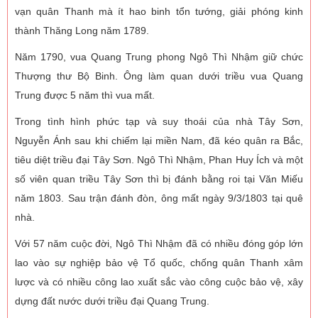
vạn quân Thanh mà ít hao binh tổn tướng, giải phóng kinh
thành Thăng Long năm 1789.
Năm 1790, vua Quang Trung phong Ngô Thì Nhậm giữ chức
Thượng thư Bộ Binh. Ông làm quan dưới triều vua Quang
Trung được 5 năm thì vua mất.
Trong tình hình phức tạp và suy thoái của nhà Tây Sơn,
Nguyễn Ánh sau khi chiếm lại miền Nam, đã kéo quân ra Bắc,
tiêu diệt triều đại Tây Sơn. Ngô Thì Nhậm, Phan Huy Ích và một
số viên quan triều Tây Sơn thì bị đánh bằng roi tại Văn Miếu
năm 1803. Sau trận đánh đòn, ông mất ngày 9/3/1803 tại quê
nhà.
Với 57 năm cuộc đời, Ngô Thì Nhậm đã có nhiều đóng góp lớn
lao vào sự nghiệp bảo vệ Tổ quốc, chống quân Thanh xâm
lược và có nhiều công lao xuất sắc vào công cuộc bảo vệ, xây
dựng đất nước dưới triều đại Quang Trung.