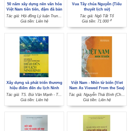
50 năm xây dựng nền văn hóa
Vua Tây chúa Nguyễn (Tiểu
Việt Nam tiên tiến, đậm đà bản
thuyết lịch sử)
sắc dân tộc: Một số vấn đề lý
Tác giả: Hội đồng Lý luận Trung ương
Tác giả: Ngô Tất Tố
luận và thực tiễn
đ
Giá tiền: Liên hệ
Giá tiền: 71.000
Xây dựng và phát triển thương
Việt Nam - Nhìn từ biển (Viet
hiệu điểm đến du lịch Ninh
Nam As Viewed From the Sea)
Bình
Tác giả: TS. Bùi Văn Mạnh - Trần Song Tùng (Đồng chủ biên)
Tác giả: Nguyễn Thái Bình (Chủ biên)
Giá tiền: Liên hệ
Giá tiền: Liên hệ