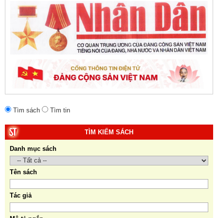
10. Một vành đai, một con đường: Hành trình dài của
Trung Quốc đến năm 2049 (Sách tham khảo).
Tác
giả:
Michael H. Glantz, Robert J. Ross và Gavin G.
Daugherty (Đồng tác giả).
Tìm sách
Tìm tin
TÌM KIẾM SÁCH
Danh mục sách
Tên sách
Tác giả