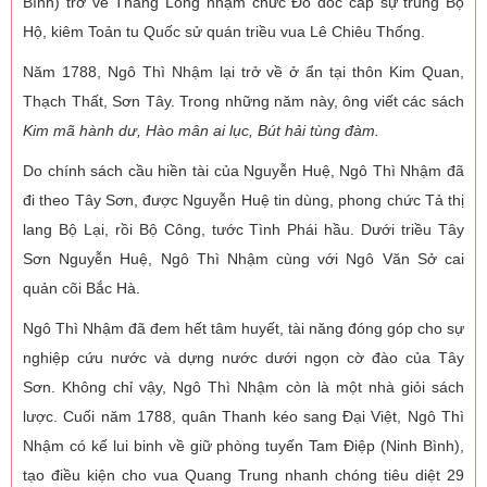
Bình) trở về Thăng Long nhậm chức Đô đốc cấp sự trung Bộ
Hộ, kiêm Toản tu Quốc sử quán triều vua Lê Chiêu Thống.
Năm 1788, Ngô Thì Nhậm lại trở về ở ẩn tại thôn Kim Quan,
Thạch Thất, Sơn Tây. Trong những năm này, ông viết các sách
Kim mã hành dư, Hào mân ai lục, Bút hải tùng đàm.
Do chính sách cầu hiền tài của Nguyễn Huệ, Ngô Thì Nhậm đã
đi theo Tây Sơn, được Nguyễn Huệ tin dùng, phong chức Tả thị
lang Bộ Lại, rồi Bộ Công, tước Tình Phái hầu. Dưới triều Tây
Sơn Nguyễn Huệ, Ngô Thì Nhậm cùng với Ngô Văn Sở cai
quản cõi Bắc Hà.
Ngô Thì Nhậm đã đem hết tâm huyết, tài năng đóng góp cho sự
nghiệp cứu nước và dựng nước dưới ngọn cờ đào của Tây
Sơn. Không chỉ vậy, Ngô Thì Nhậm còn là một nhà giỏi sách
lược. Cuối năm 1788, quân Thanh kéo sang Đại Việt, Ngô Thì
Nhậm có kế lui binh về giữ phòng tuyến Tam Điệp (Ninh Bình),
tạo điều kiện cho vua Quang Trung nhanh chóng tiêu diệt 29