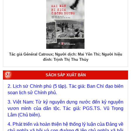
 hiệu
Tác giả Đại tướng Võ Nguyên Giáp (Phạm Chí Nhân thể hiện)
T
1. Bác Hồ ở Pháp. Tác giả: Bảo tàng Hồ Chí Minh.
SÁCH SẮP XUẤT BẢN
2. Lịch sử Chính phủ (5 tập). Tác giả: Ban Chỉ đạo biên
soạn lịch sử Chính phủ.
3. Việt Nam: Từ kỷ nguyên dựng nước đến kỷ nguyên
vươn mình của dân tộc. Tác giả: PGS.TS. Vũ Trọng
Lâm (Chủ biên).
4. Phát triển và hoàn thiện hệ thống lý luận của Đảng về
chủ nghĩa xã hội và con đường đi lên chủ nghĩa xã hội
ở Việt Nam qua 40 năm đổi mới tiến tới Đại hội đại biểu