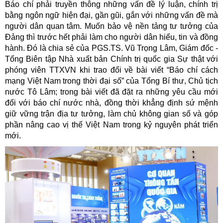
Báo chí phải truyền thông những vấn đề lý luận, chính trị
bằng ngôn ngữ hiện đại, gần gũi, gắn với những vấn đề mà
người dân quan tâm. Muốn bảo vệ nền tảng tư tưởng của
Đảng thì trước hết phải làm cho người dân hiểu, tin và đồng
hành. Đó là chia sẻ của PGS.TS. Vũ Trọng Lâm, Giám đốc -
Tổng Biên tập Nhà xuất bản Chính trị quốc gia Sự thật với
phóng viên TTXVN khi trao đổi về bài viết “Báo chí cách
mạng Việt Nam trong thời đại số” của Tổng Bí thư, Chủ tịch
nước Tô Lâm; trong bài viết đã đặt ra những yêu cầu mới
đối với báo chí nước nhà, đồng thời khẳng định sứ mệnh
giữ vững trận địa tư tưởng, làm chủ không gian số và góp
phần nâng cao vị thế Việt Nam trong kỷ nguyên phát triển
mới.