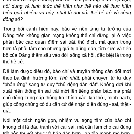
nội dung và hình thức thể hiện như thế nào để thực hiện
hiệu quả nhiệm vụ này, nhất là đối với thế hệ trẻ và cộng
đồng số?
Trong bối cảnh hiện nay, bảo vệ nền tảng tư tưởng của
Đảng trên không gian mạng không thể chỉ dừng lại ở việc
phản bác các quan điểm sai trái, thù địch, mà quan trọng
hơn là phải làm cho những giá trị đúng đắn, tích cực và tiến
bộ của Đảng thấm sâu vào đời sống xã hội, đặc biệt là trong
thế hệ trẻ.
Để làm được điều đó, báo chí và truyền thông cần đổi mới
theo ba định hướng lớn:
Thứ nhất
, phải chuyển từ tư duy
“phản ứng” sang tư duy “chủ động dẫn dắt”. Không đợi khi
xuất hiện thông tin sai trái mới lên tiếng phản bác, mà phải
chủ động cung cấp thông tin chính xác, kịp thời, minh bạch,
giúp công chúng có đủ căn cứ để nhận diện đúng - sai, thật -
giả.
Nói một cách ngắn gọn, nhiệm vụ trọng tâm của báo chí
không chỉ là đấu tranh với cái sai, mà cần làm cho cái đúng
trở nên thuyết phục và hấp dẫn hơn, lan tỏa mạnh mẽ hơn.