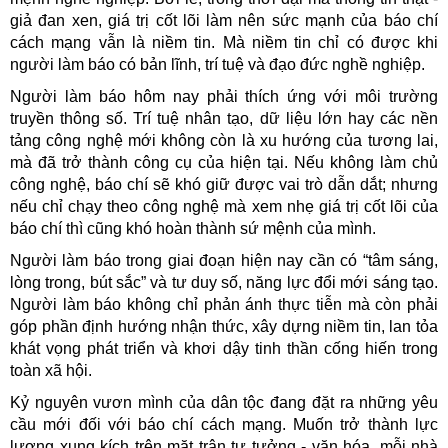
giả đan xen, giá trị cốt lõi làm nên sức mạnh của báo chí
cách mạng vẫn là niềm tin. Mà niềm tin chỉ có được khi
người làm báo có bản lĩnh, trí tuệ và đạo đức nghề nghiệp.
Người làm báo hôm nay phải thích ứng với môi trường
truyền thông số. Trí tuệ nhân tạo, dữ liệu lớn hay các nền
tảng công nghệ mới không còn là xu hướng của tương lai,
mà đã trở thành công cụ của hiện tại. Nếu không làm chủ
công nghệ, báo chí sẽ khó giữ được vai trò dẫn dắt; nhưng
nếu chỉ chạy theo công nghệ mà xem nhẹ giá trị cốt lõi của
báo chí thì cũng khó hoàn thành sứ mệnh của mình.
Người làm báo trong giai đoạn hiện nay cần có “tâm sáng,
lòng trong, bút sắc” và tư duy số, năng lực đổi mới sáng tạo.
Người làm báo không chỉ phản ánh thực tiễn mà còn phải
góp phần định hướng nhận thức, xây dựng niềm tin, lan tỏa
khát vọng phát triển và khơi dậy tinh thần cống hiến trong
toàn xã hội.
Kỷ nguyên vươn mình của dân tộc đang đặt ra những yêu
cầu mới đối với báo chí cách mạng. Muốn trở thành lực
lượng xung kích trên mặt trận tư tưởng - văn hóa, mỗi nhà