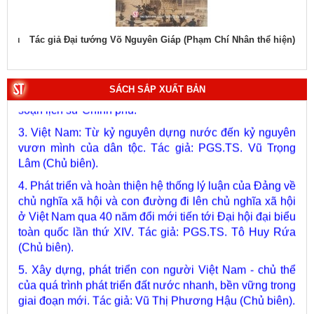
hiệu
Tác giả Đại tướng Võ Nguyên Giáp (Phạm Chí Nhân thể hiện)
Tác
1. Bác Hồ ở Pháp. Tác giả: Bảo tàng Hồ Chí Minh.
2. Lịch sử Chính phủ (5 tập). Tác giả: Ban Chỉ đạo biên
soạn lịch sử Chính phủ.
SÁCH SẮP XUẤT BẢN
3. Việt Nam: Từ kỷ nguyên dựng nước đến kỷ nguyên
vươn mình của dân tộc. Tác giả: PGS.TS. Vũ Trọng
Lâm (Chủ biên).
4. Phát triển và hoàn thiện hệ thống lý luận của Đảng về
chủ nghĩa xã hội và con đường đi lên chủ nghĩa xã hội
ở Việt Nam qua 40 năm đổi mới tiến tới Đại hội đại biểu
toàn quốc lần thứ XIV. Tác giả: PGS.TS. Tô Huy Rứa
(Chủ biên).
5. Xây dựng, phát triển con người Việt Nam - chủ thể
của quá trình phát triển đất nước nhanh, bền vững trong
giai đoạn mới. Tác giả: Vũ Thị Phương Hậu (Chủ biên).
6. Kết hợp chặt chẽ, hài hòa giữa phát triển văn hóa với