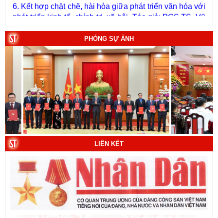
phát triển kinh tế, chính trị, xã hội. Tác giả: PGS.TS. Vũ
Văn Phúc (Chủ biên).
7. Chủ quyền của Việt Nam ở Hoàng Sa, Trường Sa
giai đoạn 1884 - 1975: Thực trạng khai thác và quản lý.
PHÓNG SỰ ẢNH
Tác giả: Thượng tướng, PGS.TS. Trần Quốc Tỏ (Chủ
biên).
8. Hà Nội - Thành phố Hồ Chí Minh: Dấu ấn lịch sử qua
từng khoảnh khắc (Song ngữ Việt - Anh). Tác giả: Tập
thể tác giả.
9. Đường Hồ Chí Minh trên biển - Bản hùng ca bất diệt
của dân tộc Việt Nam. Tác giả: TS. Vũ Trọng Hùng
(Viện Lịch sử Đảng).
LIÊN KẾT
10. Một vành đai, một con đường: Hành trình dài của
Trung Quốc đến năm 2049 (Sách tham khảo).
Tác
giả:
Michael H. Glantz, Robert J. Ross và Gavin G.
Daugherty (Đồng tác giả).