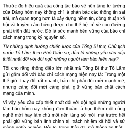
Thước đo hiệu quả của công tác bảo vệ nền tảng tư tưởng
của Đảng hôm nay không chỉ là phản bác các thông tin sai
trái, mà quan trọng hơn là xây dựng niềm tin, đồng thuận xã
hội và truyền cảm hứng được cho thế hệ trẻ về con đường
phát triển đất nước. Đó là sức mạnh bền vững của báo chí
cách mạng trong kỷ nguyên số.
Từ những định hướng chiến lược của Tổng Bí thư, Chủ tịch
nước Tô Lâm, theo Phó Giáo sư, đâu là những yêu cầu cấp
thiết nhất đối với đội ngũ những người làm báo hiện nay?
Tôi cho rằng, thông điệp lớn nhất mà Tổng Bí thư Tô Lâm
gửi gắm đối với báo chí cách mạng hiện nay là: Trong một
thế giới thay đổi rất nhanh, báo chí phải đổi mới mạnh mẽ,
nhưng càng đổi mới càng phải giữ vững bản chất cách
mạng của mình.
Vì vậy, yêu cầu cấp thiết nhất đối với đội ngũ những người
làm báo hôm nay không đơn thuần là học thêm một công
nghệ mới hay làm chủ một nền tảng số mới, mà trước hết
phải giữ vững bản lĩnh chính trị, trách nhiệm xã hội và sứ
mệnh nghề nghiệp. Bởi lẽ, trong thời đại mà thông tin thật -