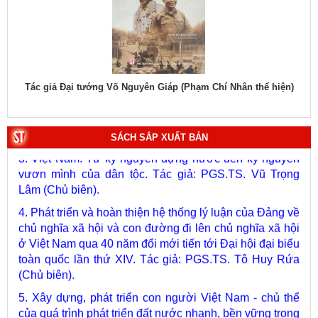
1. Bác Hồ ở Pháp. Tác giả: Bảo tàng Hồ Chí Minh.
hiệu
Tác giả Đại tướng Võ Nguyên Giáp (Phạm Chí Nhân thể hiện)
Tác
2. Lịch sử Chính phủ (5 tập). Tác giả: Ban Chỉ đạo biên
soạn lịch sử Chính phủ.
SÁCH SẮP XUẤT BẢN
3. Việt Nam: Từ kỷ nguyên dựng nước đến kỷ nguyên
vươn mình của dân tộc. Tác giả: PGS.TS. Vũ Trọng
Lâm (Chủ biên).
4. Phát triển và hoàn thiện hệ thống lý luận của Đảng về
chủ nghĩa xã hội và con đường đi lên chủ nghĩa xã hội
ở Việt Nam qua 40 năm đổi mới tiến tới Đại hội đại biểu
toàn quốc lần thứ XIV. Tác giả: PGS.TS. Tô Huy Rứa
(Chủ biên).
5. Xây dựng, phát triển con người Việt Nam - chủ thể
của quá trình phát triển đất nước nhanh, bền vững trong
giai đoạn mới. Tác giả: Vũ Thị Phương Hậu (Chủ biên).