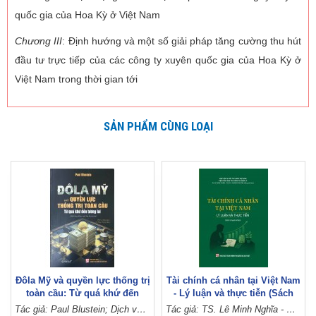
quốc gia của Hoa Kỳ ở Việt Nam
Chương III
: Định hướng và một số giải pháp tăng cường thu hút
đầu tư trực tiếp của các công ty xuyên quốc gia của Hoa Kỳ ở
Việt Nam trong thời gian tới
SẢN PHẨM CÙNG LOẠI
Đôla Mỹ và quyền lực thống trị
Tài chính cá nhân tại Việt Nam
toàn cầu: Từ quá khứ đến
- Lý luận và thực tiễn (Sách
tương lai (Sách tham khảo,
chuyên khảo)
Tác giả: Paul Blustein; Dịch và hiệu đính: Lê Tùng, Trọng Minh
Tác giả: TS. Lê Minh Nghĩa - PGS.TS. Nghiêm Thị Thà (Đồng chủ biên)