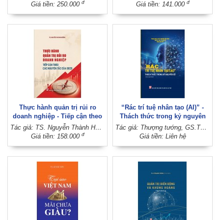
xuất bản lần thứ hai)
đ
đ
Giá tiền: 250.000
Giá tiền: 141.000
Thực hành quản trị rủi ro
“Rác trí tuệ nhân tạo (AI)” -
doanh nghiệp - Tiếp cận theo
Thách thức trong kỷ nguyên
các nguyên tắc của OECD
số (Sách chuyên khảo)
Tác giả: TS. Nguyễn Thành Hưởng
Tác giả: Thượng tướng, GS.TS. Nguyễn Văn Thành - Thiếu tá, ThS. Cù Xuân Vũ (Đồng chủ biên)
đ
Giá tiền: 158.000
Giá tiền: Liên hệ