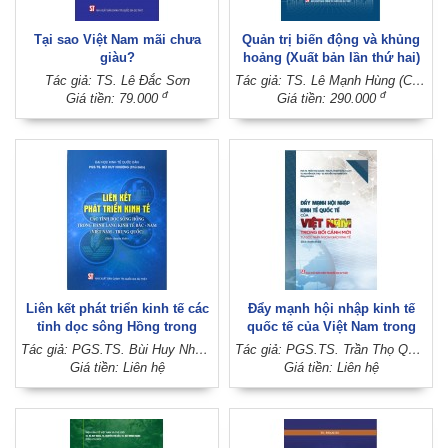
Tại sao Việt Nam mãi chưa
Quản trị biến động và khủng
giàu?
hoảng (Xuất bản lần thứ hai)
Tác giả: TS. Lê Đắc Sơn
Tác giả: TS. Lê Mạnh Hùng (Chủ biên)
đ
đ
Giá tiền: 79.000
Giá tiền: 290.000
Liên kết phát triển kinh tế các
Đẩy mạnh hội nhập kinh tế
tỉnh dọc sông Hồng trong
quốc tế của Việt Nam trong
hành lang kinh tế Bắc - Nam
bối cảnh mới: Từ góc nhìn
Tác giả: PGS.TS. Bùi Huy Nhượng (Chủ biên)
Tác giả: PGS.TS. Trần Thọ Quang, PGS.TS. Phạm Quốc Thành, TS. Nguyễn Đức Thọ, TS. Nguyễn Thị Thanh Vân (Đồng chủ biên)
(Việt Nam - Trung Quốc) (Sách
ngoại giao kinh tế (Sách
Giá tiền: Liên hệ
Giá tiền: Liên hệ
chuyên khảo)
chuyên khảo)