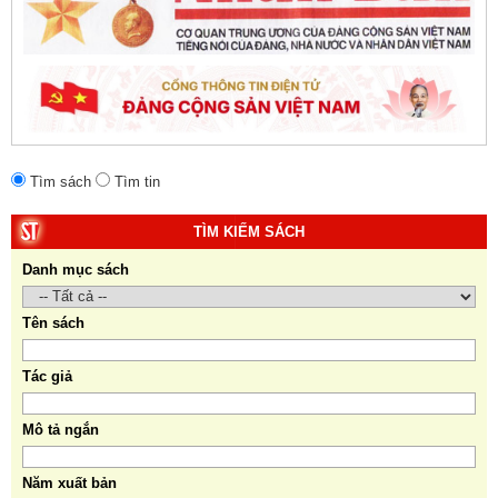
Tìm sách
Tìm tin
TÌM KIẾM SÁCH
Danh mục sách
Tên sách
Tác giả
Mô tả ngắn
Năm xuất bản