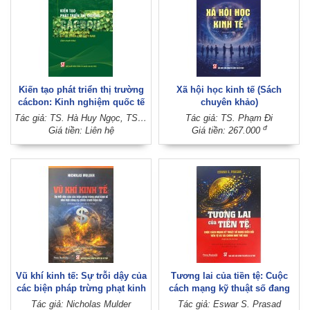
Kiến tạo phát triển thị trường
Xã hội học kinh tế (Sách
cácbon: Kinh nghiệm quốc tế
chuyên khảo)
và lộ trình cho Việt Nam (Sách
Tác giả: TS. Hà Huy Ngọc, TS. Nguyễn Thị Liễu, TS. Đào Minh Trang (Đồng chủ biên) (Viện Kinh tế Việt Nam và thế giới)
Tác giả: TS. Phạm Đi
chuyên khảo)
đ
Giá tiền: Liên hệ
Giá tiền: 267.000
Vũ khí kinh tế: Sự trỗi dậy của
Tương lai của tiền tệ: Cuộc
các biện pháp trừng phạt kinh
cách mạng kỹ thuật số đang
tế như một công cụ chiến
biến đổi tiền tệ và tài chính
Tác giả: Nicholas Mulder
Tác giả: Eswar S. Prasad