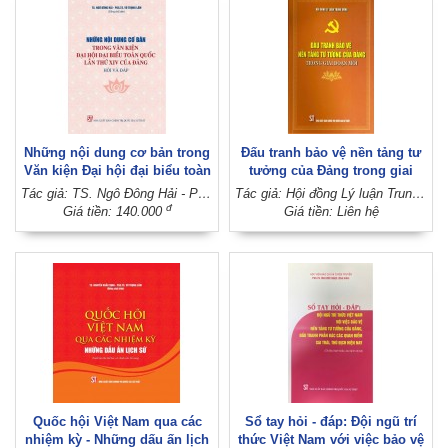
Những nội dung cơ bản trong
Đấu tranh bảo vệ nền tảng tư
Văn kiện Đại hội đại biểu toàn
tưởng của Đảng trong giai
quốc lần thứ XIV của Đảng -
đoạn mới
Tác giả: TS. Ngô Đông Hải - PGS.TS. Vũ Trọng Lâm (Đồng chủ biên)
Tác giả: Hội đồng Lý luận Trung ương
Hỏi và đáp
đ
Giá tiền: 140.000
Giá tiền: Liên hệ
Quốc hội Việt Nam qua các
Sổ tay hỏi - đáp: Đội ngũ trí
nhiệm kỳ - Những dấu ấn lịch
thức Việt Nam với việc bảo vệ