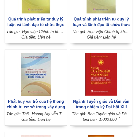
Quá trình phát triển tư duy lý
Quá trình phát triển tư duy lý
luận và lãnh đạo tổ chức thực
luận và lãnh đạo tổ chức thực
hiện của Đảng Cộng sản Việt
hiện của Đảng Cộng sản Việt
Tác giả: Học viện Chính trị khu vực I (Học viện Chính trị quốc gia Hồ Chí Minh)
Tác giả: Học viện Chính trị khu vực I (Học viện Chính trị quốc gia Hồ Chí Minh)
Nam về phát triển kinh tế thị
Nam về xây dựng chủ nghĩa xã
Giá tiền: Liên hệ
Giá tiền: Liên hệ
trường định hướng xã hội chủ
hội, phát huy nền dân chủ xã
nghĩa và hội nhập quốc tế
hội chủ nghĩa và sức mạnh
(Sách chuyên khảo)
đại đoàn kết toàn dân tộc
(Sách chuyên khảo)
Phát huy vai trò của hệ thống
Ngành Tuyên giáo và Dân vận
chính trị cơ sở trong xây dựng
trong nhiệm kỳ Đại hội XIII
nông thôn mới bền vững ở
của Đảng: Bước chuyển từ tư
Tác giả: ThS. Hoàng Nguyễn Trí Dương - ThS. Phạm Thị Nhâm Anh - ThS. Trịnh Thị Thu Hiền (Đồng chủ biên)
Tác giả: Ban Tuyên giáo và Dân vận Trung ương
tỉnh Gia Lai (Sách chuyên
duy lý luận đến hành động
đ
Giá tiền: Liên hệ
Giá tiền: 1.000.000
khảo)
thực tiễn