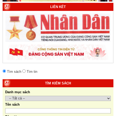
của dân tộc Việt Nam. Tác giả: TS. Vũ Trọng Hùng
LIÊN KẾT
(Viện Lịch sử Đảng).
10. Một vành đai, một con đường: Hành trình dài của
Trung Quốc đến năm 2049 (Sách tham khảo).
Tác
giả:
Michael H. Glantz, Robert J. Ross và Gavin G.
Daugherty (Đồng tác giả).
Tìm sách
Tìm tin
TÌM KIẾM SÁCH
Danh mục sách
Tên sách