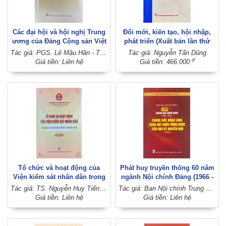
Các đại hội và hội nghị Trung
Đổi mới, kiến tạo, hội nhập,
ương của Đảng Cộng sản Việt
phát triển (Xuất bản lần thứ
Nam (1930 - 2025)
hai)
Tác giả: PGS. Lê Mậu Hãn - TS. Võ Văn Bé
Tác giả: Nguyễn Tấn Dũng
đ
Giá tiền: Liên hệ
Giá tiền: 466.000
Tổ chức và hoạt động của
Phát huy truyền thống 60 năm
Viện kiểm sát nhân dân trong
ngành Nội chính Đảng (1966 -
giai đoạn phát triển mới
2026), chung sức, đồng lòng
Tác giả: TS. Nguyễn Huy Tiến (Chủ biên) (Viện Kiểm sát nhân dân tối cao)
Tác giả: Ban Nội chính Trung ương
cùng đất nước vững bước tiến
Giá tiền: Liên hệ
Giá tiền: Liên hệ
vào kỷ nguyên mới