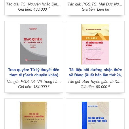
sử (Xuất bản lần thứ hai, có
nền tảng tư tưởng của Đảng,
Tác giả: TS. Nguyễn Khắc Định - PGS.TS. Vũ Trọng Lâm (Đồng chủ biên)
Tác giả: PGS.TS. Mai Đức Ngọc (Chủ biên)
chỉnh sửa, bổ sung)
đấu tranh phản bác các quan
đ
Giá tiền: 433.000
Giá tiền: Liên hệ
điểm sai trái, thù địch hiện
nay (Tài liệu tham khảo, lưu
hành nội bộ)
Trao quyền: Từ lý thuyết đến
Tài liệu bồi dưỡng nhận thức
thực tế (Sách chuyên khảo)
về Đảng (Xuất bản lần thứ 24,
(Xuất bản lần thứ hai)
có sửa chữa, bổ sung theo
Tác giả: PGS.TS. Vũ Trọng Lâm - ThS. Lê Thanh Tùng
Tác giả: Ban Tuyên giáo và Dân vận Trung ương
Văn kiện Đại hội lần thứ XIV
đ
đ
Giá tiền: 184.000
Giá tiền: 60.000
của Đảng)