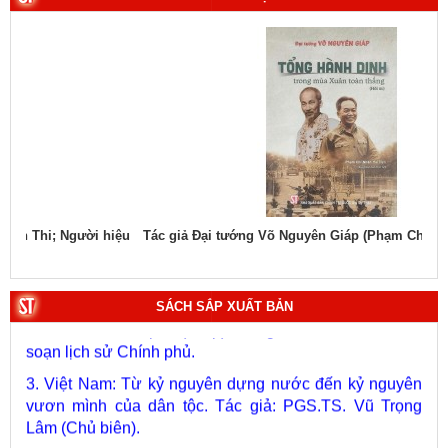
hiệu
Tác giả Đại tướng Võ Nguyên Giáp (Phạm Chí Nhân thể hiện)
Tác
1. Bác Hồ ở Pháp. Tác giả: Bảo tàng Hồ Chí Minh.
2. Lịch sử Chính phủ (5 tập). Tác giả: Ban Chỉ đạo biên
SÁCH SẮP XUẤT BẢN
soạn lịch sử Chính phủ.
3. Việt Nam: Từ kỷ nguyên dựng nước đến kỷ nguyên
vươn mình của dân tộc. Tác giả: PGS.TS. Vũ Trọng
Lâm (Chủ biên).
4. Phát triển và hoàn thiện hệ thống lý luận của Đảng về