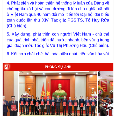
chủ nghĩa xã hội và con đường đi lên chủ nghĩa xã hội
ở Việt Nam qua 40 năm đổi mới tiến tới Đại hội đại biểu
toàn quốc lần thứ XIV. Tác giả: PGS.TS. Tô Huy Rứa
(Chủ biên).
5. Xây dựng, phát triển con người Việt Nam - chủ thể
của quá trình phát triển đất nước nhanh, bền vững trong
giai đoạn mới. Tác giả: Vũ Thị Phương Hậu (Chủ biên).
6. Kết hợp chặt chẽ, hài hòa giữa phát triển văn hóa với
phát triển kinh tế, chính trị, xã hội. Tác giả: PGS.TS. Vũ
Văn Phúc (Chủ biên).
7. Chủ quyền của Việt Nam ở Hoàng Sa, Trường Sa
PHÓNG SỰ ẢNH
giai đoạn 1884 - 1975: Thực trạng khai thác và quản lý.
Tác giả: Thượng tướng, PGS.TS. Trần Quốc Tỏ (Chủ
biên).
8. Hà Nội - Thành phố Hồ Chí Minh: Dấu ấn lịch sử qua
từng khoảnh khắc (Song ngữ Việt - Anh). Tác giả: Tập
thể tác giả.
9. Đường Hồ Chí Minh trên biển - Bản hùng ca bất diệt