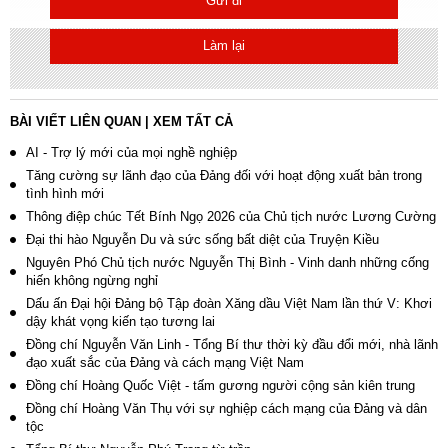
Gửi đi
Làm lại
BÀI VIẾT LIÊN QUAN
|
XEM TẤT CẢ
AI - Trợ lý mới của mọi nghề nghiệp
Tăng cường sự lãnh đạo của Đảng đối với hoạt động xuất bản trong
tình hình mới
Thông điệp chúc Tết Bính Ngọ 2026 của Chủ tịch nước Lương Cường
Đại thi hào Nguyễn Du và sức sống bất diệt của Truyện Kiều
Nguyên Phó Chủ tịch nước Nguyễn Thị Bình - Vinh danh những cống
hiến không ngừng nghỉ
Dấu ấn Đại hội Đảng bộ Tập đoàn Xăng dầu Việt Nam lần thứ V: Khơi
dậy khát vọng kiến tạo tương lai
Đồng chí Nguyễn Văn Linh - Tổng Bí thư thời kỳ đầu đổi mới, nhà lãnh
đạo xuất sắc của Đảng và cách mạng Việt Nam
Đồng chí Hoàng Quốc Việt - tấm gương người cộng sản kiên trung
Đồng chí Hoàng Văn Thụ với sự nghiệp cách mạng của Đảng và dân
tộc