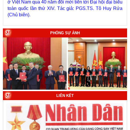
toàn quốc lần thứ XIV. Tác giả: PGS.TS. Tô Huy Rứa
(Chủ biên).
5. Xây dựng, phát triển con người Việt Nam - chủ thể
của quá trình phát triển đất nước nhanh, bền vững trong
giai đoạn mới. Tác giả: Vũ Thị Phương Hậu (Chủ biên).
PHÓNG SỰ ẢNH
6. Kết hợp chặt chẽ, hài hòa giữa phát triển văn hóa với
phát triển kinh tế, chính trị, xã hội. Tác giả: PGS.TS. Vũ
Văn Phúc (Chủ biên).
7. Chủ quyền của Việt Nam ở Hoàng Sa, Trường Sa
giai đoạn 1884 - 1975: Thực trạng khai thác và quản lý.
Tác giả: Thượng tướng, PGS.TS. Trần Quốc Tỏ (Chủ
biên).
8. Hà Nội - Thành phố Hồ Chí Minh: Dấu ấn lịch sử qua
LIÊN KẾT
từng khoảnh khắc (Song ngữ Việt - Anh). Tác giả: Tập
thể tác giả.
9. Đường Hồ Chí Minh trên biển - Bản hùng ca bất diệt
của dân tộc Việt Nam. Tác giả: TS. Vũ Trọng Hùng
(Viện Lịch sử Đảng).