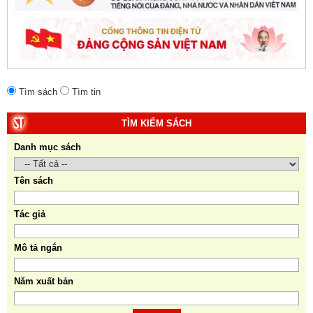
10. Một vành đai, một con đường: Hành trình dài của
Trung Quốc đến năm 2049 (Sách tham khảo).
Tác
giả:
Michael H. Glantz, Robert J. Ross và Gavin G.
Daugherty (Đồng tác giả).
Tìm sách
Tìm tin
TÌM KIẾM SÁCH
Danh mục sách
Tên sách
Tác giả
Mô tả ngắn
Năm xuất bản