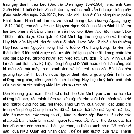
trâu gầy thành trâu béo (Báo
Hà Biên
ngày 15-9-1964), việc anh Cao
Xuân Nhì 21 tuổi ở tỉnh Vĩnh Phúc tuy mù hai mắt vẫn tích cực trồng cây
(Báo
Nhân dân
ngày 2-9-1962), hay việc chị Lánh ở Cửa hàng thực phẩm
Phát Diệm - Ninh Bình tận tuỵ với khách hàng (Báo
Thương Nghiệp
ngày
18-12-1961), cho đến việc em Nguyễn Ngọc Ký ở tỉnh Nam Định bị liệt cả
hai tay, phải viết bằng chân mà vẫn học giỏi (Báo
Thời Mới
ngày 31-5-
1963)... đều được Chủ tịch Hồ Chí Minh kịp thời động viên và thưởng
Huy hiệu của Người. Người nhỏ tuổi nhất được Bác Hồ nhiều lần thưởng
Huy hiệu là em Nguyễn Trọng Thể - 6 tuổi ở Phố Hàng Bông, Hà Nội - về
thành tích 3 lần nhặt được của rơi đều trả lại người mất. Trong phần lớn
các bài báo nêu gương người tốt, việc tốt, Chủ tịch Hồ Chí Minh đã để
lại các bút tích, các ký hiệu riêng bằng chữ Việt hoặc chữ Hán bằng bút
bi màu đỏ, bút máy mực xanh đen và bút chì xanh đỏ. Bài báo nêu
gương tập thể thì bút tích của Người đánh dấu ở gương điển hình. Có
những trang báo, bên cạnh bút tích thưởng Huy hiệu là ý kiến phê bình
của Người trước những việc làm chưa được tốt.
Đến khoảng giữa năm 1968, Chủ tịch Hồ Chí Minh yêu cầu tập hợp lại
những bài báo, xác minh thêm và biên tập rồi cho xuất bản thành sách để
mọi người cùng học tập, noi theo. Theo Chỉ thị của Người, các đồng chí
trong Văn phòng Chủ tịch nước đã cắt lại các bài báo mà Người đã đọc,
dán lên mặt sau các trang tin cũ, đóng lại thành tập, làm tư liệu cho các
nhà xuất bản chuẩn bị in sách người tốt, việc tốt. Và vì thế đa số các bài
báo đã được các nhà xuất bản lựa chọn, in thành sách như: “
Vì nước vì
dân”
của NXB Quân đội Nhân dân; “
Thế hệ anh hừng
” của NXB Thanh