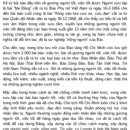
Kể từ bài báo đầu tiên về gương người tốt, việc tốt được Người sưu tập
là bài “Mẹ Đăng” cắt ra từ Báo
Phụ nữ Việt Nam
ra ngày 16-2-1956 cho
đến bài báo cuối cùng là bài “Xông vào lửa cứu xe, cứu đạn” cắt ra từ
báo
Quân đội Nhân dân
ra ngày 30-12-1968, đã cho thấy sự bền bỉ và hết
sức âm thầm trong việc sưu tầm, tuyển lựa những gương người tốt,
việc tốt đăng trên các báo trong suốt gần 13 năm trời cho một công việc
tưởng chừng như đơn giản, không to tát gì, song lại hàm chứa một ý
nghĩa rất đỗi lớn lao, đó là sự nghiệp “trồng người” của Bác.
Cho đến nay, trong kho lưu trữ của Bảo tàng Hồ Chí Minh còn lưu giữ
được hơn 2.000 bài báo, mẩu tin, bài về gương người tốt, việc tốt, được
sưu tầm và cắt ra từ các loại báo và tin như: Báo
Nhân dân,
Báo
Thủ đô
Hà Nội,
Báo
Thái Bình tiến lên,
Báo
Sông Đào,
Báo
Tân Việt Hoa, Tin
Việt Nam Thông tấn xã
v.v.. Đó là những gương người tốt, việc tốt thuộc
nhiều lứa tuổi, nhiều ngành nghề, nhiều lĩnh vực khác nhau: Học tập, lao
động, tiết kiệm, sản xuất, sáng kiến cải tiến kỹ thuật, dũng cảm, thật thà
và những gương nghèo vượt khó ...
Mặc dầu trong hoàn cảnh ác liệt chống chiến tranh xâm lược, song việc
sưu tập các bài báo người tốt, việc tốt và thưởng Huy hiệu của Người
trong một thời gian dài đã cho thấy Chủ tịch Hồ Chí Minh luôn chú ý khơi
dậy tinh thần yêu nước, đạo đức trong sáng, thuần phong mỹ tục của
nhân dân ta. Người thường xuyên động viên nhân dân lấy những gương
người tốt, việc tốt để hàng ngày giáo dục lẫn nhau, coi đó là cách tốt
nhất để xây dựng Đảng, xây dựng các tổ chức cách mạng, xây dựng
con người mới, cuộc sống mới. Từ việc cụ Lương ở tỉnh Hà Nam nuôi