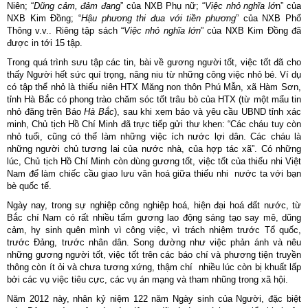
Niên; “
Dũng cảm, đảm đang
” của NXB Phụ nữ; “
Việc nhỏ nghĩa lớ
n” của
NXB Kim Đồng; “
Hậu phương thi đua với tiền phương
” của NXB Phổ
Thông v.v.. Riêng tập sách “
Việc nhỏ nghĩa lớn
” của NXB Kim Đồng đã
được in tới 15 tập.
Trong quá trình sưu tập các tin, bài về gương người tốt, việc tốt đã cho
thấy Người hết sức quí trọng, nâng niu từ những công việc nhỏ bé. Ví dụ
có tập thể nhỏ là thiếu niên HTX Măng non thôn Phú Mẫn, xã Hàm Sơn,
tỉnh Hà Bắc có phong trào chăm sóc tốt trâu bò của HTX (từ một mẩu tin
nhỏ đăng trên Báo
Hà Bắc
), sau khi xem báo và yêu cầu UBND tỉnh xác
minh, Chủ tịch Hồ Chí Minh đã trực tiếp gửi thư khen: “Các cháu tuy còn
nhỏ tuổi, cũng có thể làm những việc ích nước lợi dân. Các cháu là
những người chủ tương lai của nước nhà, của hợp tác xã”. Có những
lúc, Chủ tịch Hồ Chí Minh còn dùng gương tốt, việc tốt của thiếu nhi Việt
Nam để làm chiếc cầu giao lưu văn hoá giữa thiếu nhi nước ta với bạn
bè quốc tế.
Ngày nay, trong sự nghiệp công nghiệp hoá, hiện đại hoá đất nước, từ
Bắc chí Nam có rất nhiều tấm gương lao động sáng tạo say mê, dũng
cảm, hy sinh quên mình vì công việc, vì trách nhiệm trước Tổ quốc,
trước Đảng, trước nhân dân. Song dường như việc phản ánh và nêu
những gương người tốt, việc tốt trên các báo chí và phương tiện truyền
thông còn ít ỏi và chưa tương xứng, thậm chí nhiều lúc còn bị khuất lấp
bởi các vụ việc tiêu cực, các vụ án mạng và tham nhũng trong xã hội.
Năm 2012 này, nhân kỷ niệm 122 năm Ngày sinh của Người, đặc biệt