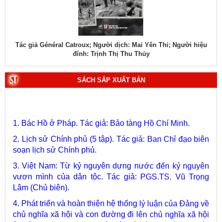
Tác giả Général Catroux; Người dịch: Mai Yên Thi; Người hiệu
Tá
đính: Trịnh Thị Thu Thủy
SÁCH SẮP XUẤT BẢN
1. Bác Hồ ở Pháp. Tác giả: Bảo tàng Hồ Chí Minh.
2. Lịch sử Chính phủ (5 tập). Tác giả: Ban Chỉ đạo biên
soạn lịch sử Chính phủ.
3. Việt Nam: Từ kỷ nguyên dựng nước đến kỷ nguyên
vươn mình của dân tộc. Tác giả: PGS.TS. Vũ Trọng
Lâm (Chủ biên).
4. Phát triển và hoàn thiện hệ thống lý luận của Đảng về
chủ nghĩa xã hội và con đường đi lên chủ nghĩa xã hội
ở Việt Nam qua 40 năm đổi mới tiến tới Đại hội đại biểu