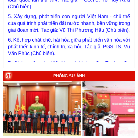
5. Xây dựng, phát triển con người Việt Nam - chủ thể
của quá trình phát triển đất nước nhanh, bền vững trong
giai đoạn mới. Tác giả: Vũ Thị Phương Hậu (Chủ biên).
6. Kết hợp chặt chẽ, hài hòa giữa phát triển văn hóa với
phát triển kinh tế, chính trị, xã hội. Tác giả: PGS.TS. Vũ
Văn Phúc (Chủ biên).
7. Chủ quyền của Việt Nam ở Hoàng Sa, Trường Sa
giai đoạn 1884 - 1975: Thực trạng khai thác và quản lý.
Tác giả: Thượng tướng, PGS.TS. Trần Quốc Tỏ (Chủ
biên).
PHÓNG SỰ ẢNH
8. Hà Nội - Thành phố Hồ Chí Minh: Dấu ấn lịch sử qua
từng khoảnh khắc (Song ngữ Việt - Anh). Tác giả: Tập
thể tác giả.
9. Đường Hồ Chí Minh trên biển - Bản hùng ca bất diệt
của dân tộc Việt Nam. Tác giả: TS. Vũ Trọng Hùng
(Viện Lịch sử Đảng).
10. Một vành đai, một con đường: Hành trình dài của
Trung Quốc đến năm 2049 (Sách tham khảo).
Tác