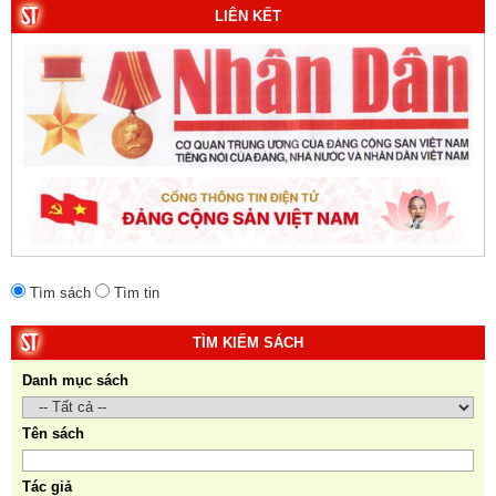
LIÊN KẾT
giả:
Michael H. Glantz, Robert J. Ross và Gavin G.
Daugherty (Đồng tác giả).
Tìm sách
Tìm tin
TÌM KIẾM SÁCH
Danh mục sách
Tên sách
Tác giả