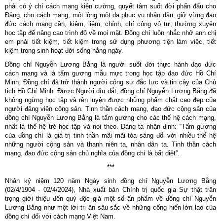
phải có ý chí cách mạng kiên cường, quyết tâm suốt đời phấn đấu cho
Đảng, cho cách mạng, một lòng một dạ phục vụ nhân dân, giữ vững đạo
đức cách mạng cần, kiệm, liêm, chính, chí công vô tư; thường xuyên
học tập để nâng cao trình độ về mọi mặt. Đồng chí luôn nhắc nhở anh chị
em phải tiết kiệm, tiết kiệm trong sử dụng phương tiện làm việc, tiết
kiệm trong sinh hoạt đời sống hằng ngày.
Đồng chí Nguyễn Lương Bằng là người suốt đời thực hành đạo đức
cách mạng và là tấm gương mẫu mực trong học tập đạo đức Hồ Chí
Minh. Đồng chí đã trở thành người cộng sự đắc lực và tin cậy của Chủ
tịch Hồ Chí Minh. Được Người dìu dắt, đồng chí Nguyễn Lương Bằng đã
không ngừng học tập và rèn luyện được những phẩm chất cao đẹp của
người đảng viên cộng sản. Tinh thần cách mạng, đạo đức cộng sản của
đồng chí Nguyễn Lương Bằng là tấm gương cho các thế hệ cách mạng,
nhất là thế hệ trẻ học tập và noi theo. Đảng ta nhận định: “Tấm gương
của đồng chí là giá trị tinh thần mãi mãi tỏa sáng đối với nhiều thế hệ
những người cộng sản và thanh niên ta, nhân dân ta. Tinh thần cách
mạng, đạo đức cộng sản chủ nghĩa của đồng chí là bất diệt”.
***
Nhân kỷ niệm 120 năm Ngày sinh đồng chí Nguyễn Lương Bằng
(02/4/1904 - 02/4/2024), Nhà xuất bản Chính trị quốc gia Sự thật trân
trọng giới thiệu đến quý độc giả một số ấn phẩm về đồng chí Nguyễn
Lương Bằng như một lời tri ân sâu sắc về những cống hiến lớn lao của
đồng chí đối với cách mạng Việt Nam.