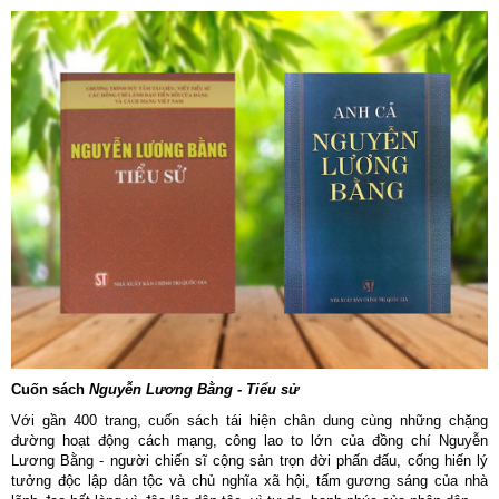
Cuốn sách
Nguyễn Lương Bằng - Tiểu sử
Với gần 400 trang, cuốn sách tái hiện chân dung cùng những chặng
đường hoạt động cách mạng, công lao to lớn của đồng chí Nguyễn
Lương Bằng - người chiến sĩ cộng sản trọn đời phấn đấu, cống hiến lý
tưởng độc lập dân tộc và chủ nghĩa xã hội, tấm gương sáng của nhà