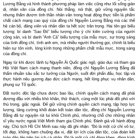
Lương Bằng và hình thành phương pháp làm việc cũng như lối sống giản
dị, nhân văn của đồng chí. Nói thẳng, nói thật, giữ vững nguyên tắc
nhưng thấm đượm tinh thần nhân văn trong hoạt động thực tiễn là phẩm
chất cách mạng cao quý của đồng chí Nguyễn Lương Bằng mà các thế
hệ cán bộ, đảng viên và nhân dân ta hết sức trân trọng. Hai tên gọi biểu
tượng: bí danh “Sao Đỏ” biểu tượng cho ý chí kiên cường của người
cộng sản, và bí danh “Anh Cả” biểu tượng của mẫu mực, sự trong sáng
của tình đồng chí, tình anh em, mà nhiều người thường gọi, chính là biểu
hiện sự tôn vinh, lòng kính trọng những phẩm chất mẫu mực, trong sáng
của đồng chí.
Ngay từ khi được lãnh tụ Nguyễn Ái Quốc giác ngộ, giáo dục và tham gia
Hội Việt Nam cách mạng thanh niên, đồng chí Nguyễn Lương Bằng đã
thấm nhuần sâu sắc tư tưởng của Người, suốt đời phấn đấu, học tập và
thực hành nêu gương đạo đức cách mạng, hết lòng phục vụ nhân dân,
phụng sự Tổ quốc.
Đất nước độc lập chưa được bao lâu, chính quyền cách mạng đã phải
đương đầu với nhiều khó khăn, thử thách, cùng một lúc phải đối phó với
thù trong, giặc ngoài. Để giữ vững chính quyền cách mạng, tập hợp lực
lượng, tăng cường khối đoàn kết toàn dân tộc, đồng chí Nguyễn Lương
Bằng đã tự nguyện rút lui khỏi Chính phủ, nhường chỗ cho những nhân
sĩ yêu nước ngoài Việt Minh tham gia Chính phủ. Đánh giá về hành động
này, Chủ tịch Hồ Chí Minh sau này đã ghi nhận: “Đó là một cử chỉ vô tư,
tốt đẹp, không ham chuộng địa vị, đặt lợi ích của dân tộc, của đoàn kết
toàn dân lên trên lợi ích cá nhân. Đó là một cử chỉ đáng khen, đáng kính