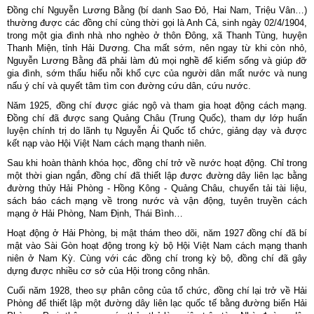
Đồng chí Nguyễn Lương Bằng (bí danh Sao Đỏ, Hai Nam, Triệu Vân…)
thường được các đồng chí cùng thời gọi là Anh Cả, sinh ngày 02/4/1904,
trong một gia đình nhà nho nghèo ở thôn Đông, xã Thanh Tùng, huyện
Thanh Miện, tỉnh Hải Dương. Cha mất sớm, nên ngay từ khi còn nhỏ,
Nguyễn Lương Bằng đã phải làm đủ mọi nghề để kiếm sống và giúp đỡ
gia đình, sớm thấu hiểu nỗi khổ cực của người dân mất nước và nung
nấu ý chí và quyết tâm tìm con đường cứu dân, cứu nước.
Năm 1925, đồng chí được giác ngộ và tham gia hoạt động cách mạng.
Đồng chí đã được sang Quảng Châu (Trung Quốc), tham dự lớp huấn
luyện chính trị do lãnh tụ Nguyễn Ái Quốc tổ chức, giảng dạy và được
kết nạp vào Hội Việt Nam cách mạng thanh niên.
Sau khi hoàn thành khóa học, đồng chí trở về nước hoạt động. Chỉ trong
một thời gian ngắn, đồng chí đã thiết lập được đường dây liên lạc bằng
đường thủy Hải Phòng - Hồng Kông - Quảng Châu, chuyển tải tài liệu,
sách báo cách mạng về trong nước và vận động, tuyên truyền cách
mạng ở Hải Phòng, Nam Định, Thái Bình…
Hoạt động ở Hải Phòng, bị mật thám theo dõi, năm 1927 đồng chí đã bí
mật vào Sài Gòn hoạt động trong kỳ bộ Hội Việt Nam cách mạng thanh
niên ở Nam Kỳ. Cùng với các đồng chí trong kỳ bộ, đồng chí đã gây
dựng được nhiều cơ sở của Hội trong công nhân.
Cuối năm 1928, theo sự phân công của tổ chức, đồng chí lại trở về Hải
Phòng để thiết lập một đường dây liên lạc quốc tế bằng đường biển Hải