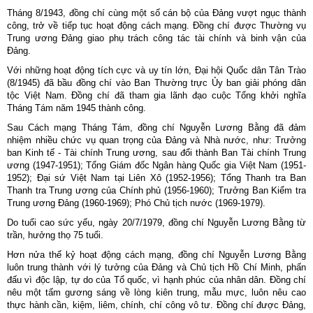
Tháng 8/1943, đồng chí cùng một số cán bộ của Đảng vượt ngục thành
công, trở về tiếp tục hoạt động cách mạng. Đồng chí được Thường vụ
Trung ương Đảng giao phụ trách công tác tài chính và binh vận của
Đảng.
Với những hoạt động tích cực và uy tín lớn, Đại hội Quốc dân Tân Trào
(8/1945) đã bầu đồng chí vào Ban Thường trực Ủy ban giải phóng dân
tộc Việt Nam. Đồng chí đã tham gia lãnh đạo cuộc Tổng khởi nghĩa
Tháng Tám năm 1945 thành công.
Sau Cách mạng Tháng Tám, đồng chí Nguyễn Lương Bằng đã đảm
nhiệm nhiều chức vụ quan trọng của Đảng và Nhà nước, như: Trưởng
ban Kinh tế - Tài chính Trung ương, sau đổi thành Ban Tài chính Trung
ương (1947-1951); Tổng Giám đốc Ngân hàng Quốc gia Việt Nam (1951-
1952); Đại sứ Việt Nam tại Liên Xô (1952-1956); Tổng Thanh tra Ban
Thanh tra Trung ương của Chính phủ (1956-1960); Trưởng Ban Kiểm tra
Trung ương Đảng (1960-1969); Phó Chủ tịch nước (1969-1979).
Do tuổi cao sức yếu, ngày 20/7/1979, đồng chí Nguyễn Lương Bằng từ
trần, hưởng thọ 75 tuổi.
Hơn nửa thế kỷ hoạt động cách mạng, đồng chí Nguyễn Lương Bằng
luôn trung thành với lý tưởng của Đảng và Chủ tịch Hồ Chí Minh, phấn
đấu vì độc lập, tự do của Tổ quốc, vì hạnh phúc của nhân dân. Đồng chí
nêu một tấm gương sáng về lòng kiên trung, mẫu mực, luôn nêu cao
thực hành cần, kiệm, liêm, chính, chí công vô tư. Đồng chí được Đảng,