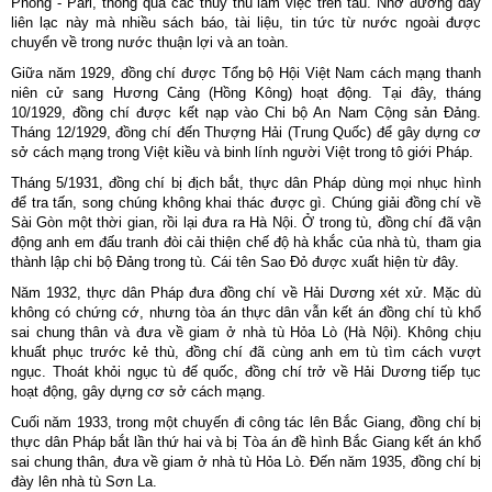
Phòng - Pari, thông qua các thủy thủ làm việc trên tàu. Nhờ đường dây
liên lạc này mà nhiều sách báo, tài liệu, tin tức từ nước ngoài được
chuyển về trong nước thuận lợi và an toàn.
Giữa năm 1929, đồng chí được Tổng bộ Hội Việt Nam cách mạng thanh
niên cử sang Hương Cảng (Hồng Kông) hoạt động. Tại đây, tháng
10/1929, đồng chí được kết nạp vào Chi bộ An Nam Cộng sản Đảng.
Tháng 12/1929, đồng chí đến Thượng Hải (Trung Quốc) để gây dựng cơ
sở cách mạng trong Việt kiều và binh lính người Việt trong tô giới Pháp.
Tháng 5/1931, đồng chí bị địch bắt, thực dân Pháp dùng mọi nhục hình
để tra tấn, song chúng không khai thác được gì. Chúng giải đồng chí về
Sài Gòn một thời gian, rồi lại đưa ra Hà Nội. Ở trong tù, đồng chí đã vận
động anh em đấu tranh đòi cải thiện chế độ hà khắc của nhà tù, tham gia
thành lập chi bộ Đảng trong tù. Cái tên Sao Đỏ được xuất hiện từ đây.
Năm 1932, thực dân Pháp đưa đồng chí về Hải Dương xét xử. Mặc dù
không có chứng cớ, nhưng tòa án thực dân vẫn kết án đồng chí tù khổ
sai chung thân và đưa về giam ở nhà tù Hỏa Lò (Hà Nội). Không chịu
khuất phục trước kẻ thù, đồng chí đã cùng anh em tù tìm cách vượt
ngục. Thoát khỏi ngục tù đế quốc, đồng chí trở về Hải Dương tiếp tục
hoạt động, gây dựng cơ sở cách mạng.
Cuối năm 1933, trong một chuyến đi công tác lên Bắc Giang, đồng chí bị
thực dân Pháp bắt lần thứ hai và bị Tòa án đề hình Bắc Giang kết án khổ
sai chung thân, đưa về giam ở nhà tù Hỏa Lò. Đến năm 1935, đồng chí bị
đày lên nhà tù Sơn La.