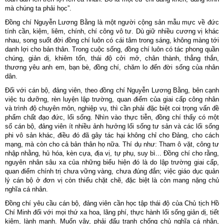
mà chúng ta phải học”.
Đồng chí Nguyễn Lương Bằng là một người cộng sản mẫu mực về đức
tính cần, kiệm, liêm, chính, chí công vô tư. Dù giữ nhiều cương vị khác
nhau, song suốt đời đồng chí luôn có cái tâm trong sáng, không màng tới
danh lợi cho bản thân. Trong cuộc sống, đồng chí luôn có tác phong quần
chúng, giản dị, khiêm tốn, thái độ cởi mở, chân thành, thẳng thắn,
thương yêu anh em, bạn bè, đồng chí, chăm lo đến đời sống của nhân
dân.
Đối với cán bộ, đảng viên, theo đồng chí Nguyễn Lương Bằng, bên cạnh
việc tu dưỡng, rèn luyện lập trường, quan điểm của giai cấp công nhân
và trình độ chuyên môn, nghiệp vụ, thì cần phải đặc biệt coi trọng vấn đề
phẩm chất đạo đức, lối sống. Nhìn vào thực tiễn, đồng chí thấy có một
số cán bộ, đảng viên ít nhiều ảnh hưởng lối sống tư sản và các lối sống
phi vô sản khác, điều đó đã gây tác hại không chỉ cho Đảng, cho cách
mạng, mà còn cho cả bản thân họ nữa. Thí dụ như: Tham ô vặt, công tư
nhập nhằng, hủ hóa, kèn cựa, địa vị, tự phụ, suy bì... Đồng chí cho rằng,
nguyên nhân sâu xa của những biểu hiện đó là do lập trường giai cấp,
quan điểm chính trị chưa vững vàng, chưa đúng đắn; việc giáo dục quản
lý cán bộ ở đơn vị còn thiếu chặt chẽ, đặc biệt là còn mang nặng chủ
nghĩa cá nhân.
Đồng chí yêu cầu cán bộ, đảng viên cần học tập thái độ của Chủ tịch Hồ
Chí Minh đối với mọi thứ xa hoa, lãng phí, thực hành lối sống giản dị, tiết
kiệm, lành mạnh. Muốn vậy, phải đấu tranh chống chủ nghĩa cá nhân,