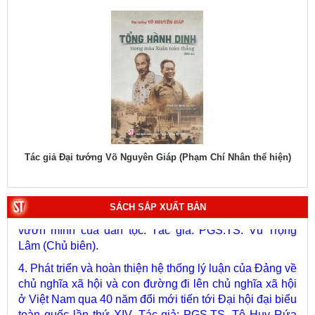
1. Bác Hồ ở Pháp. Tác giả: Bảo tàng Hồ Chí Minh.
2. Lịch sử Chính phủ (5 tập). Tác giả: Ban Chỉ đạo biên
hiệu
Tác giả Đại tướng Võ Nguyên Giáp (Phạm Chí Nhân thể hiện)
Tác
soạn lịch sử Chính phủ.
3. Việt Nam: Từ kỷ nguyên dựng nước đến kỷ nguyên
SÁCH SẮP XUẤT BẢN
vươn mình của dân tộc. Tác giả: PGS.TS. Vũ Trọng
Lâm (Chủ biên).
4. Phát triển và hoàn thiện hệ thống lý luận của Đảng về
chủ nghĩa xã hội và con đường đi lên chủ nghĩa xã hội
ở Việt Nam qua 40 năm đổi mới tiến tới Đại hội đại biểu
toàn quốc lần thứ XIV. Tác giả: PGS.TS. Tô Huy Rứa
(Chủ biên).