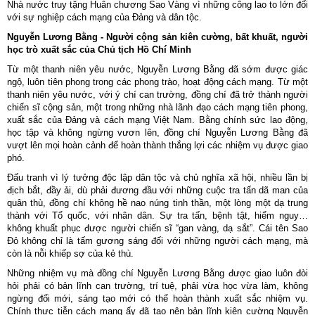
Nhà nước truy tặng Huân chương Sao Vàng vì những công lao to lớn đối
với sự nghiệp cách mạng của Đảng và dân tộc.
Nguyễn Lương Bằng - Người cộng sản kiên cường, bất khuất, người
học trò xuất sắc của Chủ tịch Hồ Chí Minh
Từ một thanh niên yêu nước, Nguyễn Lương Bằng đã sớm được giác
ngộ, luôn tiên phong trong các phong trào, hoạt động cách mạng. Từ một
thanh niên yêu nước, với ý chí can trường, đồng chí đã trở thành người
chiến sĩ cộng sản, một trong những nhà lãnh đạo cách mạng tiên phong,
xuất sắc của Đảng và cách mạng Việt Nam. Bằng chính sức lao động,
học tập và không ngừng vươn lên, đồng chí Nguyễn Lương Bằng đã
vượt lên mọi hoàn cảnh để hoàn thành thắng lợi các nhiệm vụ được giao
phó.
Đấu tranh vì lý tưởng độc lập dân tộc và chủ nghĩa xã hội, nhiều lần bị
địch bắt, đầy ải, dù phải đương đầu với những cuộc tra tấn dã man của
quân thù, đồng chí không hề nao núng tinh thần, một lòng một dạ trung
thành với Tổ quốc, với nhân dân. Sự tra tấn, bệnh tật, hiểm nguy…
không khuất phục được người chiến sĩ “gan vàng, dạ sắt”. Cái tên Sao
Đỏ không chỉ là tấm gương sáng đối với những người cách mạng, mà
còn là nỗi khiếp sợ của kẻ thù.
Những nhiệm vụ mà đồng chí Nguyễn Lương Bằng được giao luôn đòi
hỏi phải có bản lĩnh can trường, trí tuệ, phải vừa học vừa làm, không
ngừng đổi mới, sáng tạo mới có thể hoàn thành xuất sắc nhiệm vụ.
Chính thực tiễn cách mạng ấy đã tạo nên bản lĩnh kiên cường Nguyễn