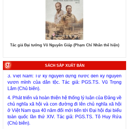
1. Bác Hồ ở Pháp. Tác giả: Bảo tàng Hồ Chí Minh.
hiệu
Tác giả Đại tướng Võ Nguyên Giáp (Phạm Chí Nhân thể hiện)
Tác
2. Lịch sử Chính phủ (5 tập). Tác giả: Ban Chỉ đạo biên
soạn lịch sử Chính phủ.
SÁCH SẮP XUẤT BẢN
3. Việt Nam: Từ kỷ nguyên dựng nước đến kỷ nguyên
vươn mình của dân tộc. Tác giả: PGS.TS. Vũ Trọng
Lâm (Chủ biên).
4. Phát triển và hoàn thiện hệ thống lý luận của Đảng về
chủ nghĩa xã hội và con đường đi lên chủ nghĩa xã hội
ở Việt Nam qua 40 năm đổi mới tiến tới Đại hội đại biểu
toàn quốc lần thứ XIV. Tác giả: PGS.TS. Tô Huy Rứa
(Chủ biên).
5. Xây dựng, phát triển con người Việt Nam - chủ thể