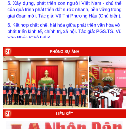
của quá trình phát triển đất nước nhanh, bền vững trong
giai đoạn mới. Tác giả: Vũ Thị Phương Hậu (Chủ biên).
6. Kết hợp chặt chẽ, hài hòa giữa phát triển văn hóa với
phát triển kinh tế, chính trị, xã hội. Tác giả: PGS.TS. Vũ
Văn Phúc (Chủ biên).
7. Chủ quyền của Việt Nam ở Hoàng Sa, Trường Sa
giai đoạn 1884 - 1975: Thực trạng khai thác và quản lý.
PHÓNG SỰ ẢNH
Tác giả: Thượng tướng, PGS.TS. Trần Quốc Tỏ (Chủ
biên).
8. Hà Nội - Thành phố Hồ Chí Minh: Dấu ấn lịch sử qua
từng khoảnh khắc (Song ngữ Việt - Anh). Tác giả: Tập
thể tác giả.
9. Đường Hồ Chí Minh trên biển - Bản hùng ca bất diệt
của dân tộc Việt Nam. Tác giả: TS. Vũ Trọng Hùng
(Viện Lịch sử Đảng).
10. Một vành đai, một con đường: Hành trình dài của
LIÊN KẾT
Trung Quốc đến năm 2049 (Sách tham khảo).
Tác
giả:
Michael H. Glantz, Robert J. Ross và Gavin G.