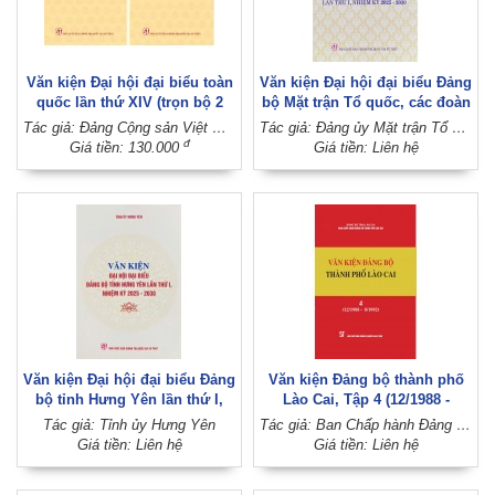
Văn kiện Đại hội đại biểu toàn
Văn kiện Đại hội đại biểu Đảng
quốc lần thứ XIV (trọn bộ 2
bộ Mặt trận Tổ quốc, các đoàn
tập)
thể Trung ương lần thứ I,
Tác giả: Đảng Cộng sản Việt Nam
Tác giả: Đảng ủy Mặt trận Tổ quốc, các đoàn thể Trung ương
nhiệm kỳ 2025 - 2030
đ
Giá tiền: 130.000
Giá tiền: Liên hệ
Văn kiện Đại hội đại biểu Đảng
Văn kiện Đảng bộ thành phố
bộ tỉnh Hưng Yên lần thứ I,
Lào Cai, Tập 4 (12/1988 -
nhiệm kỳ 2025 - 2030
8/1992)
Tác giả: Tỉnh ủy Hưng Yên
Tác giả: Ban Chấp hành Đảng bộ thành phố Lào Cai (Đảng bộ tỉnh Lào Cai)
Giá tiền: Liên hệ
Giá tiền: Liên hệ