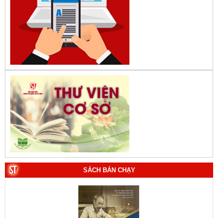
1. Bác Hồ ở Pháp. Tác giả: Bảo tàng Hồ Chí Minh.
SÁCH BÁN CHẠY
2. Lịch sử Chính phủ (5 tập). Tác giả: Ban Chỉ đạo biên
soạn lịch sử Chính phủ.
3. Việt Nam: Từ kỷ nguyên dựng nước đến kỷ nguyên
vươn mình của dân tộc. Tác giả: PGS.TS. Vũ Trọng