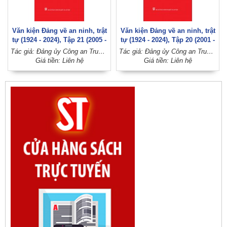
Văn kiện Đảng về an ninh, trật
Văn kiện Đảng về an ninh, trật
tự (1924 - 2024), Tập 21 (2005 -
tự (1924 - 2024), Tập 20 (2001 -
2008)
2004)
Tác giả: Đảng ủy Công an Trung ương (Đảng Cộng sản Việt Nam)
Tác giả: Đảng ủy Công an Trung ương (Đảng Cộng sản Việt Nam)
Giá tiền: Liên hệ
Giá tiền: Liên hệ