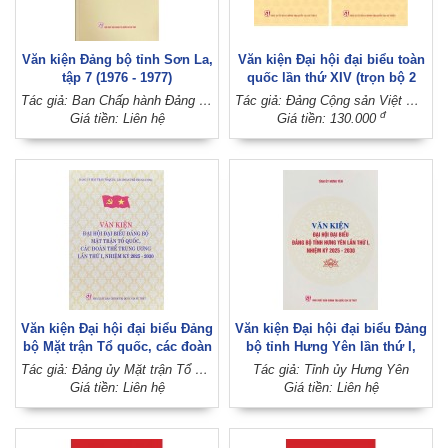
Văn kiện Đảng bộ tỉnh Sơn La,
Văn kiện Đại hội đại biểu toàn
tập 7 (1976 - 1977)
quốc lần thứ XIV (trọn bộ 2
tập)
Tác giả: Ban Chấp hành Đảng bộ tỉnh Sơn La
Tác giả: Đảng Cộng sản Việt Nam
đ
Giá tiền: Liên hệ
Giá tiền: 130.000
Văn kiện Đại hội đại biểu Đảng
Văn kiện Đại hội đại biểu Đảng
bộ Mặt trận Tổ quốc, các đoàn
bộ tỉnh Hưng Yên lần thứ I,
thể Trung ương lần thứ I,
nhiệm kỳ 2025 - 2030
Tác giả: Đảng ủy Mặt trận Tổ quốc, các đoàn thể Trung ương
Tác giả: Tỉnh ủy Hưng Yên
nhiệm kỳ 2025 - 2030
Giá tiền: Liên hệ
Giá tiền: Liên hệ