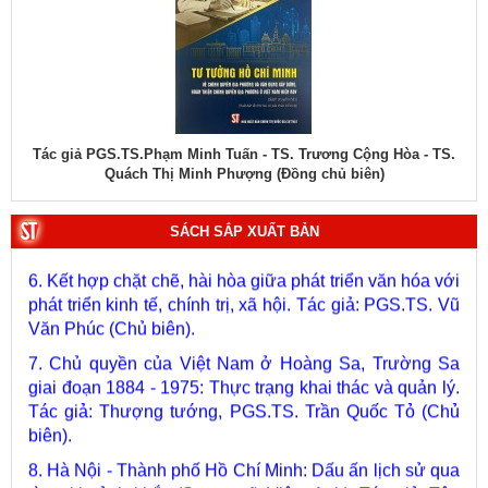
Lâm (Chủ biên).
4. Phát triển và hoàn thiện hệ thống lý luận của Đảng về
chủ nghĩa xã hội và con đường đi lên chủ nghĩa xã hội
ở Việt Nam qua 40 năm đổi mới tiến tới Đại hội đại biểu
toàn quốc lần thứ XIV. Tác giả: PGS.TS. Tô Huy Rứa
(Chủ biên).
 chủ
Tác giả PGS.TS.Phạm Minh Tuấn - TS. Trương Cộng Hòa - TS.
5. Xây dựng, phát triển con người Việt Nam - chủ thể
Quách Thị Minh Phượng (Đồng chủ biên)
của quá trình phát triển đất nước nhanh, bền vững trong
giai đoạn mới. Tác giả: Vũ Thị Phương Hậu (Chủ biên).
SÁCH SẮP XUẤT BẢN
6. Kết hợp chặt chẽ, hài hòa giữa phát triển văn hóa với
phát triển kinh tế, chính trị, xã hội. Tác giả: PGS.TS. Vũ
Văn Phúc (Chủ biên).
7. Chủ quyền của Việt Nam ở Hoàng Sa, Trường Sa
giai đoạn 1884 - 1975: Thực trạng khai thác và quản lý.
Tác giả: Thượng tướng, PGS.TS. Trần Quốc Tỏ (Chủ
biên).
8. Hà Nội - Thành phố Hồ Chí Minh: Dấu ấn lịch sử qua
từng khoảnh khắc (Song ngữ Việt - Anh). Tác giả: Tập
thể tác giả.