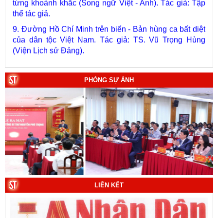
9. Đường Hồ Chí Minh trên biển - Bản hùng ca bất diệt
của dân tộc Việt Nam. Tác giả: TS. Vũ Trọng Hùng
(Viện Lịch sử Đảng).
10. Một vành đai, một con đường: Hành trình dài của
Trung Quốc đến năm 2049 (Sách tham khảo).
Tác
giả:
Michael H. Glantz, Robert J. Ross và Gavin G.
PHÓNG SỰ ẢNH
Daugherty (Đồng tác giả).
LIÊN KẾT