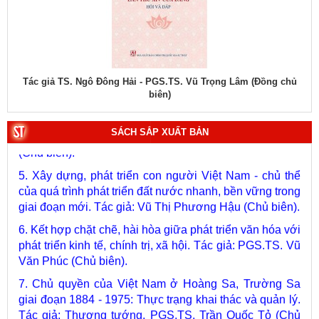
3. Việt Nam: Từ kỷ nguyên dựng nước đến kỷ nguyên
vươn mình của dân tộc. Tác giả: PGS.TS. Vũ Trọng
Lâm (Chủ biên).
4. Phát triển và hoàn thiện hệ thống lý luận của Đảng về
ện)
Tác giả TS. Ngô Đông Hải - PGS.TS. Vũ Trọng Lâm (Đồng chủ
Tác
chủ nghĩa xã hội và con đường đi lên chủ nghĩa xã hội
biên)
ở Việt Nam qua 40 năm đổi mới tiến tới Đại hội đại biểu
toàn quốc lần thứ XIV. Tác giả: PGS.TS. Tô Huy Rứa
(Chủ biên).
SÁCH SẮP XUẤT BẢN
5. Xây dựng, phát triển con người Việt Nam - chủ thể
của quá trình phát triển đất nước nhanh, bền vững trong
giai đoạn mới. Tác giả: Vũ Thị Phương Hậu (Chủ biên).
6. Kết hợp chặt chẽ, hài hòa giữa phát triển văn hóa với
phát triển kinh tế, chính trị, xã hội. Tác giả: PGS.TS. Vũ
Văn Phúc (Chủ biên).
7. Chủ quyền của Việt Nam ở Hoàng Sa, Trường Sa
giai đoạn 1884 - 1975: Thực trạng khai thác và quản lý.
Tác giả: Thượng tướng, PGS.TS. Trần Quốc Tỏ (Chủ
biên).