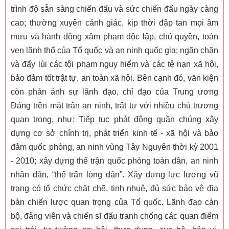
trình độ sẵn sàng chiến đấu và sức chiến đấu ngày càng
cao; thường xuyên cảnh giác, kịp thời đập tan mọi âm
mưu và hành động xâm phạm độc lập, chủ quyền, toàn
vẹn lãnh thổ của Tổ quốc và an ninh quốc gia; ngăn chặn
và đẩy lùi các tội phạm nguy hiểm và các tệ nạn xã hội,
bảo đảm tốt trật tự, an toàn xã hội. Bên cạnh đó, văn kiện
còn phản ánh sự lãnh đạo, chỉ đạo của Trung ương
Đảng trên mặt trận an ninh, trật tự với nhiều chủ trương
quan trọng, như: Tiếp tục phát động quần chúng xây
dựng cơ sở chính trị, phát triển kinh tế - xã hội và bảo
đảm quốc phòng, an ninh vùng Tây Nguyên thời kỳ 2001
- 2010; xây dựng thế trận quốc phòng toàn dân, an ninh
nhân dân, “thế trận lòng dân”. Xây dựng lực lượng vũ
trang có tổ chức chặt chẽ, tinh nhuệ, đủ sức bảo vệ địa
bàn chiến lược quan trọng của Tổ quốc. Lãnh đạo cán
bộ, đảng viên và chiến sĩ đấu tranh chống các quan điểm