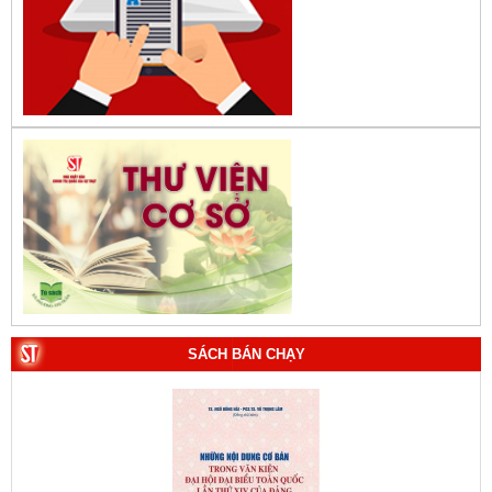
SÁCH BÁN CHẠY
1. Bác Hồ ở Pháp. Tác giả: Bảo tàng Hồ Chí Minh.
2. Lịch sử Chính phủ (5 tập). Tác giả: Ban Chỉ đạo biên
soạn lịch sử Chính phủ.