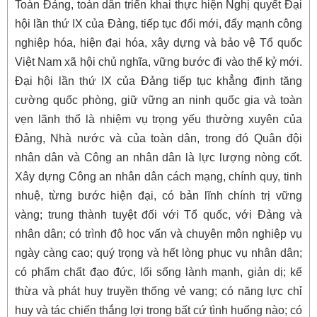
Toàn Đảng, toàn dân triển khai thực hiện Nghị quyết Đại
hội lần thứ IX của Đảng, tiếp tục đổi mới, đẩy mạnh công
nghiệp hóa, hiện đại hóa, xây dựng và bảo vệ Tổ quốc
Việt Nam xã hội chủ nghĩa, vững bước đi vào thế kỷ mới.
Đại hội lần thứ IX của Đảng tiếp tục khẳng định tăng
cường quốc phòng, giữ vững an ninh quốc gia và toàn
vẹn lãnh thổ là nhiệm vụ trọng yếu thường xuyên của
Đảng, Nhà nước và của toàn dân, trong đó Quân đội
nhân dân và Công an nhân dân là lực lượng nòng cốt.
Xây dựng Công an nhân dân cách mạng, chính quy, tinh
nhuệ, từng bước hiện đại, có bản lĩnh chính trị vững
vàng; trung thành tuyệt đối với Tổ quốc, với Đảng và
nhân dân; có trình độ học vấn và chuyên môn nghiệp vụ
ngày càng cao; quý trọng và hết lòng phục vụ nhân dân;
có phẩm chất đạo đức, lối sống lành mạnh, giản dị; kế
thừa và phát huy truyền thống vẻ vang; có năng lực chỉ
huy và tác chiến thắng lợi trong bất cứ tình huống nào; có