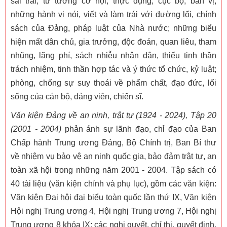
sai trái, tư tưởng cơ hội, thực dụng, cục bộ, bản vị,
những hành vi nói, viết và làm trái với đường lối, chính
sách của Đảng, pháp luật của Nhà nước; những biểu
hiện mất dân chủ, gia trưởng, độc đoán, quan liêu, tham
nhũng, lãng phí, sách nhiễu nhân dân, thiếu tinh thần
trách nhiệm, tinh thần hợp tác và ý thức tổ chức, kỷ luật;
phòng, chống sự suy thoái về phẩm chất, đạo đức, lối
sống của cán bộ, đảng viên, chiến sĩ.
Văn kiện Đảng về an ninh, trật tự (1924 - 2024), Tập 20
(2001 - 2004)
phản ánh sự lãnh đạo, chỉ đạo của Ban
Chấp hành Trung ương Đảng, Bộ Chính trị, Ban Bí thư
về nhiệm vụ bảo vệ an ninh quốc gia, bảo đảm trật tự, an
toàn xã hội trong những năm 2001 - 2004. Tập sách có
40 tài liệu (văn kiện chính và phụ lục), gồm các văn kiện:
Văn kiện Đại hội đại biểu toàn quốc lần thứ IX, Văn kiện
Hội nghị Trung ương 4, Hội nghị Trung ương 7, Hội nghị
Trung ương 8 khóa IX; các nghị quyết, chỉ thị, quyết định,