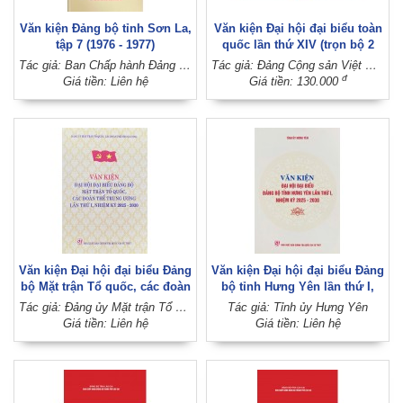
Văn kiện Đảng bộ tỉnh Sơn La,
Văn kiện Đại hội đại biểu toàn
tập 7 (1976 - 1977)
quốc lần thứ XIV (trọn bộ 2
tập)
Tác giả: Ban Chấp hành Đảng bộ tỉnh Sơn La
Tác giả: Đảng Cộng sản Việt Nam
đ
Giá tiền: Liên hệ
Giá tiền: 130.000
Văn kiện Đại hội đại biểu Đảng
Văn kiện Đại hội đại biểu Đảng
bộ Mặt trận Tổ quốc, các đoàn
bộ tỉnh Hưng Yên lần thứ I,
thể Trung ương lần thứ I,
nhiệm kỳ 2025 - 2030
Tác giả: Đảng ủy Mặt trận Tổ quốc, các đoàn thể Trung ương
Tác giả: Tỉnh ủy Hưng Yên
nhiệm kỳ 2025 - 2030
Giá tiền: Liên hệ
Giá tiền: Liên hệ