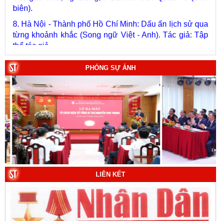
8. Hà Nội - Thành phố Hồ Chí Minh: Dấu ấn lịch sử qua
từng khoảnh khắc (Song ngữ Việt - Anh). Tác giả: Tập
thể tác giả.
9. Đường Hồ Chí Minh trên biển - Bản hùng ca bất diệt
của dân tộc Việt Nam. Tác giả: TS. Vũ Trọng Hùng
(Viện Lịch sử Đảng).
PHÓNG SỰ ẢNH
10. Một vành đai, một con đường: Hành trình dài của
Trung Quốc đến năm 2049 (Sách tham khảo).
Tác
giả:
Michael H. Glantz, Robert J. Ross và Gavin G.
Daugherty (Đồng tác giả).
LIÊN KẾT