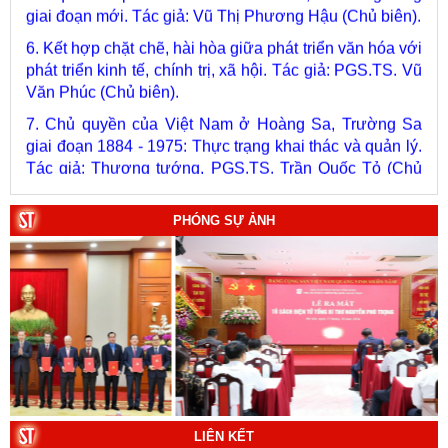
6. Kết hợp chặt chẽ, hài hòa giữa phát triển văn hóa với
phát triển kinh tế, chính trị, xã hội. Tác giả: PGS.TS. Vũ
Văn Phúc (Chủ biên).
7. Chủ quyền của Việt Nam ở Hoàng Sa, Trường Sa
giai đoạn 1884 - 1975: Thực trạng khai thác và quản lý.
Tác giả: Thượng tướng, PGS.TS. Trần Quốc Tỏ (Chủ
biên).
8. Hà Nội - Thành phố Hồ Chí Minh: Dấu ấn lịch sử qua
từng khoảnh khắc (Song ngữ Việt - Anh). Tác giả: Tập
PHÓNG SỰ ẢNH
thể tác giả.
9. Đường Hồ Chí Minh trên biển - Bản hùng ca bất diệt
của dân tộc Việt Nam. Tác giả: TS. Vũ Trọng Hùng
(Viện Lịch sử Đảng).
10. Một vành đai, một con đường: Hành trình dài của
Trung Quốc đến năm 2049 (Sách tham khảo).
Tác
giả:
Michael H. Glantz, Robert J. Ross và Gavin G.
Daugherty (Đồng tác giả).
LIÊN KẾT