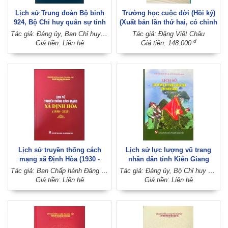
Lịch sử Trung đoàn Bộ binh
Trường học cuộc đời (Hồi ký)
924, Bộ Chỉ huy quân sự tỉnh
(Xuất bản lần thứ hai, có chỉnh
Tiền Giang (1988 - 2025)
sửa, bổ sung)
Tác giả: Đảng ủy, Ban Chỉ huy Trung đoàn Bộ binh 924 (Đảng ủy, Bộ Chỉ huy quân sự tỉnh Tiền Giang)
Tác giả: Đặng Việt Châu
đ
Giá tiền: Liên hệ
Giá tiền: 148.000
Lịch sử truyền thống cách
Lịch sử lực lượng vũ trang
mạng xã Định Hòa (1930 -
nhân dân tỉnh Kiên Giang
2025)
(1975 - 2025)
Tác giả: Ban Chấp hành Đảng bộ xã Định Hòa (Đảng bộ huyện Lai Vung, tỉnh Đồng Tháp)
Tác giả: Đảng ủy, Bộ Chỉ huy Quân sự tỉnh Kiên Giang
Giá tiền: Liên hệ
Giá tiền: Liên hệ