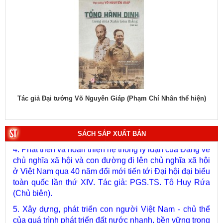
1. Bác Hồ ở Pháp. Tác giả: Bảo tàng Hồ Chí Minh.
2. Lịch sử Chính phủ (5 tập). Tác giả: Ban Chỉ đạo biên
soạn lịch sử Chính phủ.
3. Việt Nam: Từ kỷ nguyên dựng nước đến kỷ nguyên
iện)
Tác giả TS. Ngô Đông Hải - PGS.TS. Vũ Trọng Lâm (Đồng chủ
Tá
vươn mình của dân tộc. Tác giả: PGS.TS. Vũ Trọng
biên)
Lâm (Chủ biên).
4. Phát triển và hoàn thiện hệ thống lý luận của Đảng về
SÁCH SẮP XUẤT BẢN
chủ nghĩa xã hội và con đường đi lên chủ nghĩa xã hội
ở Việt Nam qua 40 năm đổi mới tiến tới Đại hội đại biểu
toàn quốc lần thứ XIV. Tác giả: PGS.TS. Tô Huy Rứa
(Chủ biên).
5. Xây dựng, phát triển con người Việt Nam - chủ thể
của quá trình phát triển đất nước nhanh, bền vững trong
giai đoạn mới. Tác giả: Vũ Thị Phương Hậu (Chủ biên).