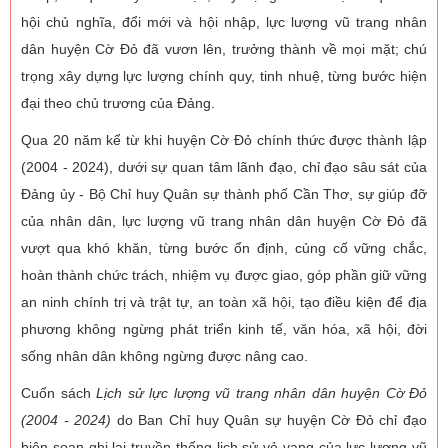
hội chủ nghĩa, đổi mới và hội nhập, lực lượng vũ trang nhân
dân huyện Cờ Đỏ đã vươn lên, trưởng thành về mọi mặt; chú
trọng xây dựng lực lượng chính quy, tinh nhuệ, từng bước hiện
đại theo chủ trương của Đảng.
Qua 20 năm kể từ khi huyện Cờ Đỏ chính thức được thành lập
(2004 - 2024), dưới sự quan tâm lãnh đạo, chỉ đạo sâu sát của
Đảng ủy - Bộ Chỉ huy Quân sự thành phố Cần Thơ, sự giúp đỡ
của nhân dân, lực lượng vũ trang nhân dân huyện Cờ Đỏ đã
vượt qua khó khăn, từng bước ổn định, củng cố vững chắc,
hoàn thành chức trách, nhiệm vụ được giao, góp phần giữ vững
an ninh chính trị và trật tự, an toàn xã hội, tạo điều kiện để địa
phương không ngừng phát triển kinh tế, văn hóa, xã hội, đời
sống nhân dân không ngừng được nâng cao.
Cuốn sách
Lịch sử lực lượng vũ trang nhân dân huyện Cờ Đỏ
(2004 - 2024)
do Ban Chỉ huy Quân sự huyện Cờ Đỏ chỉ đạo
biên soạn ghi lại truyền thống lịch sử vẻ vang của lực lượng vũ