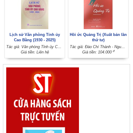
Lịch sử Văn phòng Tỉnh ủy
Hồi ức Quảng Trị (Xuất bản lần
Cao Bằng (1930 - 2025)
thứ tư)
Tác giả: Văn phòng Tỉnh ủy Cao Bằng (Ban Chấp hành Đảng bộ tỉnh Cao Bằng)
Tác giả: Đào Chí Thành - Nguyễn Thanh Quang; Sưu tầm và biên soạn: Nguyễn Thụy Kha
đ
Giá tiền: Liên hệ
Giá tiền: 104.000