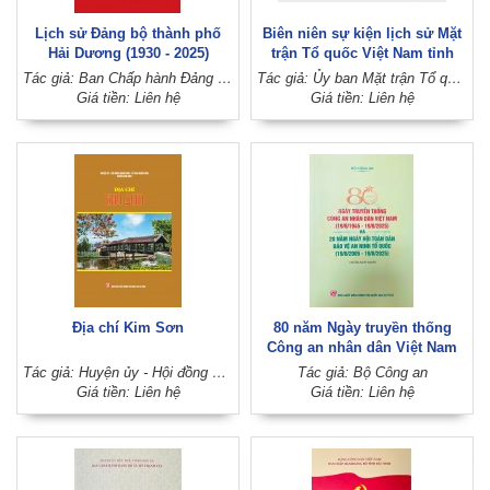
Lịch sử Đảng bộ thành phố
Biên niên sự kiện lịch sử Mặt
Hải Dương (1930 - 2025)
trận Tổ quốc Việt Nam tỉnh
Đồng Tháp (1962 - 2020)
Tác giả: Ban Chấp hành Đảng bộ thành phố Hải Dương, Đảng bộ tỉnh Hải Dương
Tác giả: Ủy ban Mặt trận Tổ quốc Việt Nam tỉnh Đồng Tháp
Giá tiền: Liên hệ
Giá tiền: Liên hệ
Địa chí Kim Sơn
80 năm Ngày truyền thống
Công an nhân dân Việt Nam
(19/8/1945 - 19/8/2025) và 20
Tác giả: Huyện ủy - Hội đồng nhân dân - Ủy ban nhân dân huyện Kim Sơn
Tác giả: Bộ Công an
năm Ngày hội Toàn dân bảo vệ
Giá tiền: Liên hệ
Giá tiền: Liên hệ
an ninh Tổ quốc (19/8/2005 -
19/8/2025) (Tài liệu tuyên
truyền)