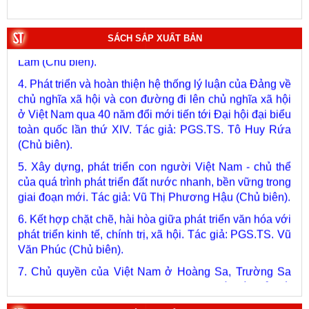
3. Việt Nam: Từ kỷ nguyên dựng nước đến kỷ nguyên
vươn mình của dân tộc. Tác giả: PGS.TS. Vũ Trọng
SÁCH SẮP XUẤT BẢN
Lâm (Chủ biên).
4. Phát triển và hoàn thiện hệ thống lý luận của Đảng về
chủ nghĩa xã hội và con đường đi lên chủ nghĩa xã hội
ở Việt Nam qua 40 năm đổi mới tiến tới Đại hội đại biểu
toàn quốc lần thứ XIV. Tác giả: PGS.TS. Tô Huy Rứa
(Chủ biên).
5. Xây dựng, phát triển con người Việt Nam - chủ thể
của quá trình phát triển đất nước nhanh, bền vững trong
giai đoạn mới. Tác giả: Vũ Thị Phương Hậu (Chủ biên).
6. Kết hợp chặt chẽ, hài hòa giữa phát triển văn hóa với
phát triển kinh tế, chính trị, xã hội. Tác giả: PGS.TS. Vũ
Văn Phúc (Chủ biên).
7. Chủ quyền của Việt Nam ở Hoàng Sa, Trường Sa
giai đoạn 1884 - 1975: Thực trạng khai thác và quản lý.
Tác giả: Thượng tướng, PGS.TS. Trần Quốc Tỏ (Chủ
biên).