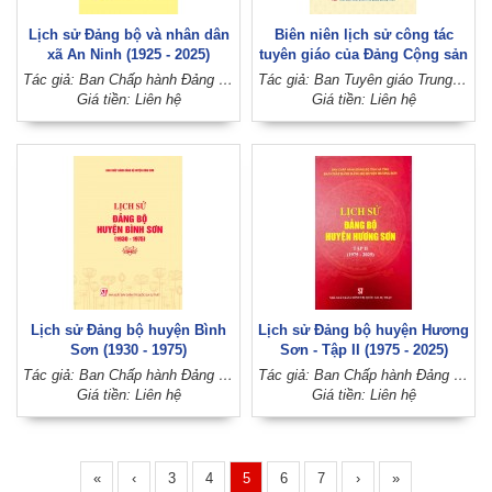
Lịch sử Đảng bộ và nhân dân
Biên niên lịch sử công tác
xã An Ninh (1925 - 2025)
tuyên giáo của Đảng Cộng sản
Việt Nam (1925 - 2025), Tập II
Tác giả: Ban Chấp hành Đảng bộ xã An Ninh (Đảng bộ huyện Tiền Hải, tỉnh Thái Bình)
Tác giả: Ban Tuyên giáo Trung ương Đảng
(1955 - 1975)
Giá tiền: Liên hệ
Giá tiền: Liên hệ
Lịch sử Đảng bộ huyện Bình
Lịch sử Đảng bộ huyện Hương
Sơn (1930 - 1975)
Sơn - Tập II (1975 - 2025)
Tác giả: Ban Chấp hành Đảng bộ huyện Bình Sơn
Tác giả: Ban Chấp hành Đảng bộ huyện Hương Sơn (Ban Chấp hành Đảng bộ tỉnh Hà Tĩnh)
Giá tiền: Liên hệ
Giá tiền: Liên hệ
«
‹
3
4
5
6
7
›
»