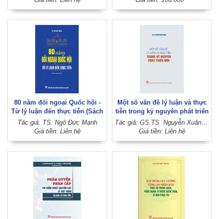
đoạn hiện nay ( Sách chuyên
khảo) - (bản lần thứ hai, có
chỉnh sửa, bổ sung)
80 năm đối ngoại Quốc hội -
Một số vấn đề lý luận và thực
Từ lý luận đến thực tiễn (Sách
tiễn trong kỷ nguyên phát triển
chuyên khảo)
mới
Tác giả: TS. Ngô Đức Mạnh
Tác giả: GS.TS. Nguyễn Xuân Thắng
Giá tiền: Liên hệ
Giá tiền: Liên hệ