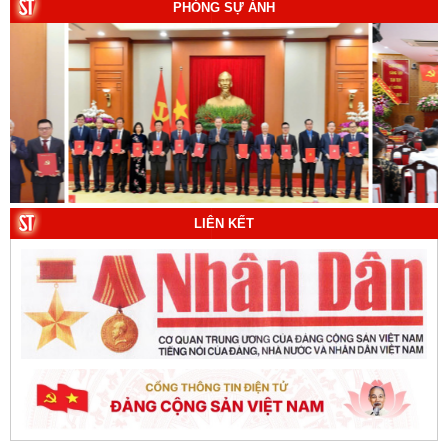
7. Chủ quyền của Việt Nam ở Hoàng Sa, Trường Sa
PHÓNG SỰ ẢNH
giai đoạn 1884 - 1975: Thực trạng khai thác và quản lý.
Tác giả: Thượng tướng, PGS.TS. Trần Quốc Tỏ (Chủ
biên).
8. Hà Nội - Thành phố Hồ Chí Minh: Dấu ấn lịch sử qua
từng khoảnh khắc (Song ngữ Việt - Anh). Tác giả: Tập
thể tác giả.
9. Đường Hồ Chí Minh trên biển - Bản hùng ca bất diệt
của dân tộc Việt Nam. Tác giả: TS. Vũ Trọng Hùng
(Viện Lịch sử Đảng).
LIÊN KẾT
10. Một vành đai, một con đường: Hành trình dài của
Trung Quốc đến năm 2049 (Sách tham khảo).
Tác
giả:
Michael H. Glantz, Robert J. Ross và Gavin G.
Daugherty (Đồng tác giả).