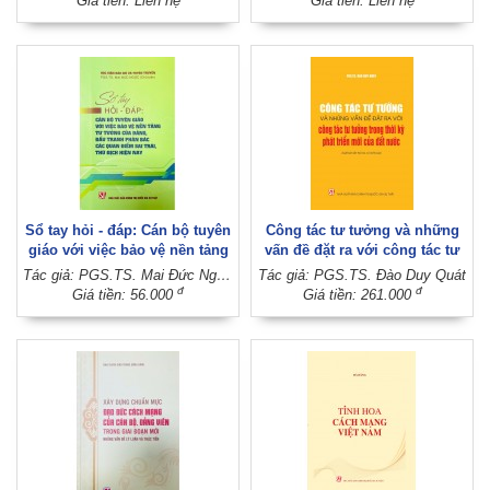
Giá tiền: Liên hệ
Giá tiền: Liên hệ
sáng tạo và chuyển đổi số
quốc gia
Sổ tay hỏi - đáp: Cán bộ tuyên
Công tác tư tưởng và những
giáo với việc bảo vệ nền tảng
vấn đề đặt ra với công tác tư
tư tưởng của Đảng, đấu tranh
tưởng trong thời kỳ phát triển
Tác giả: PGS.TS. Mai Đức Ngọc (Chủ biên)
Tác giả: PGS.TS. Đào Duy Quát
phản bác các quan điểm sai
mới của đất nước (Xuất bản
đ
đ
Giá tiền: 56.000
Giá tiền: 261.000
trái, thù địch hiện nay
lần thứ hai, có chỉnh sửa)