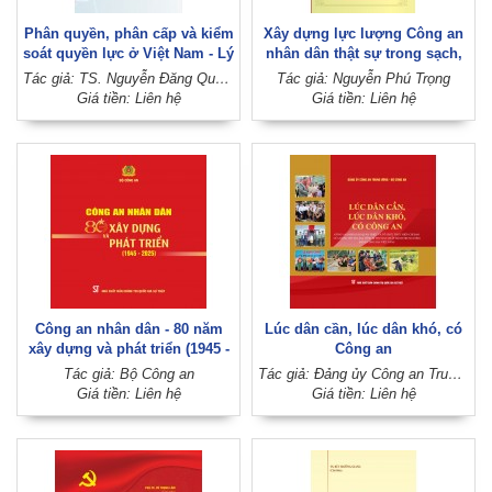
Phân quyền, phân cấp và kiểm
Xây dựng lực lượng Công an
soát quyền lực ở Việt Nam - Lý
nhân dân thật sự trong sạch,
luận và thực tiễn (Sách chuyên
vững mạnh, vì nước quên
Tác giả: TS. Nguyễn Đăng Quế, TS. Lý Thị Huệ, TS. Đoàn Văn Dũng (Đồng chủ biên)
Tác giả: Nguyễn Phú Trọng
khảo)
thân, vì dân phục vụ
Giá tiền: Liên hệ
Giá tiền: Liên hệ
Công an nhân dân - 80 năm
Lúc dân cần, lúc dân khó, có
xây dựng và phát triển (1945 -
Công an
2025)
Tác giả: Bộ Công an
Tác giả: Đảng ủy Công an Trung ương - Bộ Công an
Giá tiền: Liên hệ
Giá tiền: Liên hệ