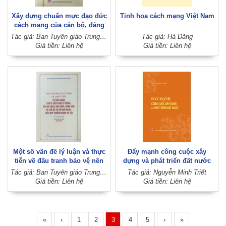
Xây dựng chuẩn mực đạo đức
Tinh hoa cách mạng Việt Nam
cách mạng của cán bộ, đảng
viên trong giai đoạn mới -
Tác giả: Ban Tuyên giáo Trung ương Đảng
Tác giả: Hà Đăng
Những vấn đề lý luận và thực
Giá tiền: Liên hệ
Giá tiền: Liên hệ
tiễn
Một số vấn đề lý luận và thực
Đẩy mạnh công cuộc xây
tiễn về đấu tranh bảo vệ nền
dựng và phát triển đất nước
tảng tư tưởng, bảo vệ Đảng,
Tác giả: Ban Tuyên giáo Trung ương Đảng
Tác giả: Nguyễn Minh Triết
Nhà nước, Nhân dân và chế độ
Giá tiền: Liên hệ
Giá tiền: Liên hệ
xã hội chủ nghĩa trên môi
trường mạng xã hội (Lưu hành
nội bộ)
«
‹
1
2
3
4
5
›
»