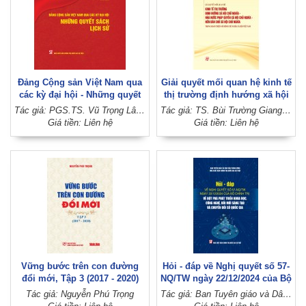
Đảng Cộng sản Việt Nam qua
Giải quyết mối quan hệ kinh tế
các kỳ đại hội - Những quyết
thị trường định hướng xã hội
sách lịch sử
chủ nghĩa - Nhà nước pháp
Tác giả: PGS.TS. Vũ Trọng Lâm (Chủ biên)
Tác giả: TS. Bùi Trường Giang (Chủ biên)
quyền xã hội chủ nghĩa - nền
Giá tiền: Liên hệ
Giá tiền: Liên hệ
dân chủ xã hội chủ nghĩa
trong hoàn thiện mô hình chủ
nghĩa xã hội Việt Nam
Vững bước trên con đường
Hỏi - đáp về Nghị quyết số 57-
đổi mới, Tập 3 (2017 - 2020)
NQ/TW ngày 22/12/2024 của Bộ
(Xuất bản lần thứ hai)
Chính trị về đột phá phát triển
Tác giả: Nguyễn Phú Trọng
Tác giả: Ban Tuyên giáo và Dân vận Trung ương, Nhà xuất bản Chính trị quốc gia Sự thật
khoa học, công nghệ, đổi mới