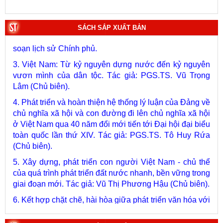
1. Bác Hồ ở Pháp. Tác giả: Bảo tàng Hồ Chí Minh.
2. Lịch sử Chính phủ (5 tập). Tác giả: Ban Chỉ đạo biên
SÁCH SẮP XUẤT BẢN
soạn lịch sử Chính phủ.
3. Việt Nam: Từ kỷ nguyên dựng nước đến kỷ nguyên
vươn mình của dân tộc. Tác giả: PGS.TS. Vũ Trọng
Lâm (Chủ biên).
4. Phát triển và hoàn thiện hệ thống lý luận của Đảng về
chủ nghĩa xã hội và con đường đi lên chủ nghĩa xã hội
ở Việt Nam qua 40 năm đổi mới tiến tới Đại hội đại biểu
toàn quốc lần thứ XIV. Tác giả: PGS.TS. Tô Huy Rứa
(Chủ biên).
5. Xây dựng, phát triển con người Việt Nam - chủ thể
của quá trình phát triển đất nước nhanh, bền vững trong
giai đoạn mới. Tác giả: Vũ Thị Phương Hậu (Chủ biên).
6. Kết hợp chặt chẽ, hài hòa giữa phát triển văn hóa với
phát triển kinh tế, chính trị, xã hội. Tác giả: PGS.TS. Vũ
Văn Phúc (Chủ biên).