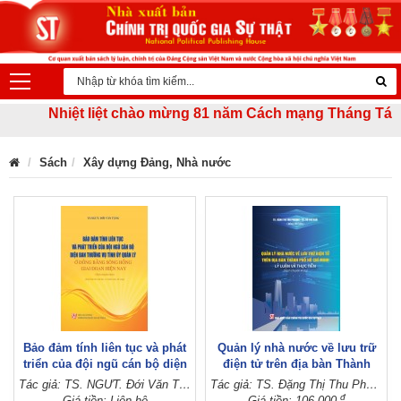
Nhiệt liệt chào mừng 81 năm Cách mạng Tháng Tám thàn
Sách
Xây dựng Đảng, Nhà nước
Bảo đảm tính liên tục và phát
Quản lý nhà nước về lưu trữ
triển của đội ngũ cán bộ diện
điện tử trên địa bàn Thành
ban thường vụ tỉnh ủy quản lý
phố Hồ Chí Minh - Lý luận và
Tác giả: TS. NGƯT. Đới Văn Tặng
Tác giả: TS. Đặng Thị Thu Phương - TS. Vũ Thế Hoài (Đồng chủ biên)
ở đồng bằng sông Hồng giai
thực tiễn (Sách chuyên khảo)
đ
Giá tiền: Liên hệ
Giá tiền: 106.000